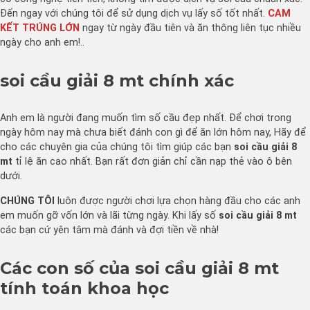
Đến ngay với chúng tôi để sử dụng dịch vụ lấy số tốt nhất.
CAM
KẾT TRÚNG LỚN
ngay từ ngày đầu tiên và ăn thông liên tục nhiều
ngày cho anh em!..
soi cầu giải 8 mt
chính xác
Anh em là người đang muốn tìm số cầu đẹp nhất. Để chơi trong
ngày hôm nay mà chưa biết đánh con gì để ăn lớn hôm nay, Hãy để
cho các chuyên gia của chúng tôi tìm giúp các bạn
soi cầu giải 8
mt
tỉ lệ ăn cao nhất. Bạn rất đơn giản chỉ cần nạp thẻ vào ô bên
dưới.
CHÚNG TÔI
luôn được người chơi lựa chọn hàng đầu cho các anh
em muốn gỡ vốn lớn và lãi từng ngày. Khi lấy số
soi cầu giải 8 mt
các bạn cứ yên tâm mà đánh và đợi tiền về nhà!
Các con số của
soi cầu giải 8 mt
tính toán khoa học