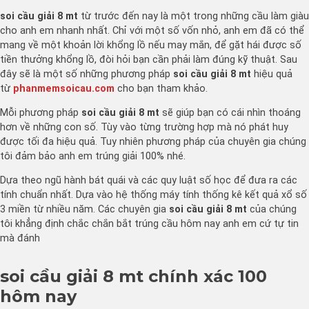
soi cầu giải 8 mt
từ trước đến nay là một trong những cầu làm giàu
cho anh em nhanh nhất. Chỉ với một số vốn nhỏ, anh em đã có thể
mang về một khoản lời khổng lồ nếu may mắn, để gặt hái được số
tiền thưởng khổng lồ, đòi hỏi bạn cần phải làm đúng kỹ thuật. Sau
đây sẽ là một số những phương pháp
soi cầu giải 8 mt
hiệu quả
từ
phanmemsoicau.com
cho bạn tham khảo.
Mỗi phương pháp
soi cầu giải 8 mt
sẽ giúp bạn có cái nhìn thoáng
hơn về những con số. Tùy vào từng trường hợp mà nó phát huy
được tối đa hiệu quả. Tuy nhiên phương pháp của chuyên gia chúng
tôi đảm bảo anh em trúng giải 100% nhé.
Dựa theo ngũ hành bát quái và các quy luật số học để đưa ra các
tính chuẩn nhất. Dựa vào hệ thống máy tính thống kê kết quả xổ số
3 miền từ nhiều năm. Các chuyên gia
soi cầu giải 8 mt
của chúng
tôi khẳng định chắc chắn bắt trúng cầu hôm nay anh em cứ tự tin
mà đánh
soi cầu giải 8 mt
chính xác 100
hôm nay