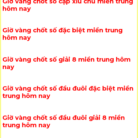
Giờ vàng chốt số cặp xỉu chủ miền trung
hôm nay
Giờ vàng chốt số đặc biệt miền trung
hôm nay
Giờ vàng chốt số giải 8 miền trung hôm
nay
Giờ vàng chốt số đầu đuôi đặc biệt miền
trung hôm nay
Giờ vàng chốt số đầu đuôi giải 8 miền
trung hôm nay