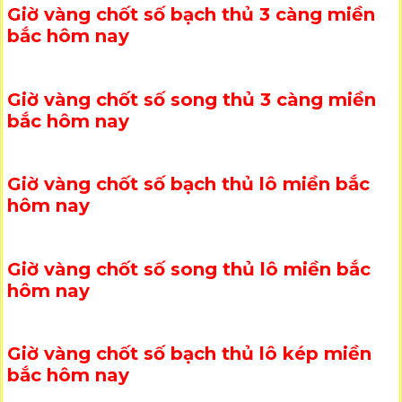
Giờ vàng chốt số bạch thủ 3 càng miền
bắc hôm nay
Giờ vàng chốt số song thủ 3 càng miền
bắc hôm nay
Giờ vàng chốt số bạch thủ lô miền bắc
hôm nay
Giờ vàng chốt số song thủ lô miền bắc
hôm nay
Giờ vàng chốt số bạch thủ lô kép miền
bắc hôm nay