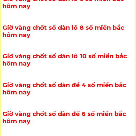
hôm nay
Giờ vàng chốt số dàn lô 8 số miền bắc
hôm nay
Giờ vàng chốt số dàn lô 10 số miền bắc
hôm nay
Giờ vàng chốt số dàn đề 4 số miền bắc
hôm nay
Giờ vàng chốt số dàn đề 6 số miền bắc
hôm nay