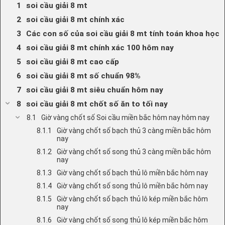
soi cầu giải 8 mt
soi cầu giải 8 mt chính xác
Các con số của soi cầu giải 8 mt tính toán khoa học
soi cầu giải 8 mt chính xác 100 hôm nay
soi cầu giải 8 mt cao cấp
soi cầu giải 8 mt số chuẩn 98%
soi cầu giải 8 mt siêu chuẩn hôm nay
soi cầu giải 8 mt chốt số ăn to tối nay
Giờ vàng chốt số Soi cầu miền bắc hôm nay hôm nay
Giờ vàng chốt số bạch thủ 3 càng miền bắc hôm
nay
Giờ vàng chốt số song thủ 3 càng miền bắc hôm
nay
Giờ vàng chốt số bạch thủ lô miền bắc hôm nay
Giờ vàng chốt số song thủ lô miền bắc hôm nay
Giờ vàng chốt số bạch thủ lô kép miền bắc hôm
nay
Giờ vàng chốt số song thủ lô kép miền bắc hôm