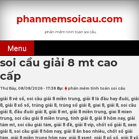
Skip
to
content
phanmemsoicau.com
phần mềm tính toán soi cầu
Menu
soi cầu giải 8 mt cao
cấp
Thứ Bảy, 08/08/2026 - 17:38
By:
phần mềm tính toán soi cầu
giải 8 vé số, soi cầu giải 8 miền trung, giải 8 là đầu hay đuôi, giải
8, giải 8 xổ số, trúng giải 8, trúng số giải 8, giai 8, giải 8, soi cầu
giải 8, đầu đuôi giải 8, giải 8 mt, giải 8 miền trung, giai 8 mien
trung, soi cầu giải 8 miền trung, tính giải 8, giải 8 hôm nay, giải
tám mt, soi cầu giái tám, giải 8 đề, giải 8 víp, chốt số giải 8, xem
giải 8, soi cầu giải 8 hôm nay, giải 8 ăn bao nhiêu, chốt số giải
tám, giải 8 miền trung hôm nay, giải 8 xsmt, giải 8 xổ số, giải 8 xổ