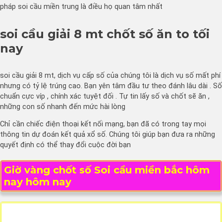
pháp soi cầu miền trung là điều họ quan tâm nhất
soi cầu giải 8 mt chốt số ăn to tối
nay
soi cầu giải 8 mt, dịch vụ cấp số của chúng tôi là dịch vụ số mất phí
nhưng có tỷ lệ trúng cao. Bạn yên tâm đầu tư theo đánh lâu dài . Số
chuẩn cực víp , chính xác tuyệt đối . Tự tin lấy số và chốt sẽ ăn ,
những con số nhanh đến mức hài lòng
Chỉ cần chiếc điện thoại kết nối mạng, bạn đã có trong tay mọi
thông tin dự đoán kết quả xổ số. Chúng tôi giúp bạn đưa ra những
quyết định có thể thay đổi cuộc đời bạn
Giờ vàng chốt số Soi cầu miền bắc hôm
nay hôm nay