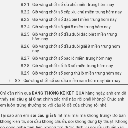
Giờ vàng chốt số xỉu chủ miền trung hôm nay
Giờ vàng chốt số cặp xỉu chủ miền trung hôm nay
Giờ vàng chốt số đặc biệt miền trung hôm nay
Giờ vàng chốt số giải 8 miền trung hôm nay
Giờ vàng chốt số đầu đuôi đặc biệt miền trung
hôm nay
Giờ vàng chốt số đầu đuôi giải 8 miền trung hôm
nay
Giờ vàng chốt số bao lô miền trung hôm nay
Giờ vàng chốt số lô 3 số miền trung hôm nay
Giờ vàng chốt số song thủ lô miền trung hôm nay
Giờ vàng chốt số soi cầu miền nam hôm nay hôm nay
Chỉ cần nhìn qua
BẢNG THỐNG KÊ KẾT QUẢ
hàng ngày, anh em đã
thấy
soi cầu giải 8 mt
chính xác thế nào rồi phải không? Chúc anh
em luôn trúng thưởng to với cầu lô đề của chúng tôi nhé.
Tại sao anh em
soi cầu giải 8 mt
mãi mãi mà không trúng? Do bạn
không kiên trì, soi cầu không chuẩn, soi không đúng kỹ thuật. Không
có công nghệ tiên tiến, không tìm được dịch vụ soi cầu chuẩn xác.