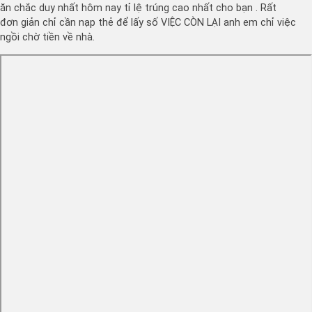
ăn chắc duy nhất hôm nay tỉ lệ trúng cao nhất cho bạn . Rất
đơn giản chỉ cần nạp thẻ để lấy số VIỆC CÒN LẠI anh em chỉ việc
ngồi chờ tiền về nhà.