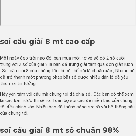
soi cầu giải 8 mt cao cấp
Một ngày đẹp trời nào đó, bạn mua một tờ vé số có 2 số cuối
trùng với 2 số của giải 8 là bạn đã trúng giải tám quá đơn giản luôn
. Soi cầu giải 8 của chúng tôi chỉ có thể nói là chuẩn xác , Nhưng nó
đã trở thành một phương pháp bắt số được nhiều dân lô đề yêu
thích và tin tưởng.
Hãy yên tâm với cầu mà chúng tôi đã chia sẻ . Các bạn có thể xem
lại các bài trước thì sẽ rõ. Toàn bộ soi cầu đề miền bắc của chúng
tôi đều chính xác. Nhiều bạn đã thành công rực rỡ với hệ thống cầu
của chúng tôi.
soi cầu giải 8 mt số chuẩn 98%