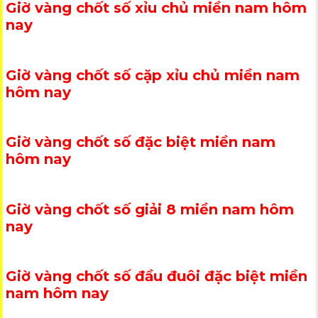
Giờ vàng chốt số xỉu chủ miền nam hôm
nay
Giờ vàng chốt số cặp xỉu chủ miền nam
hôm nay
Giờ vàng chốt số đặc biệt miền nam
hôm nay
Giờ vàng chốt số giải 8 miền nam hôm
nay
Giờ vàng chốt số đầu đuôi đặc biệt miền
nam hôm nay