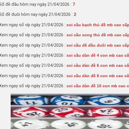
Số đề đầu hôm nay ngày 21/04/2026 :
7
Số đề đuôi hôm nay ngày 21/04/2026 :
2
Xem ngay số víp ngày 21/04/2026 :
soi cầu bạch thủ đề mb cao cấ
Xem ngay số víp ngày 21/04/2026 :
soi cầu song thủ đề mb cao cấ
Xem ngay số víp ngày 21/04/2026 :
soi cầu đề đầu đuôi mb cao cấ
Xem ngay số víp ngày 21/04/2026 :
soi cầu dàn đề 4 con mb cao c
Xem ngay số víp ngày 21/04/2026 :
soi cầu dàn đề 6 con mb cao c
Xem ngay số víp ngày 21/04/2026 :
soi cầu dàn đề 8 con mb cao c
Xem ngay số víp ngày 21/04/2026 :
soi cầu dàn đề 10 con mb cao 