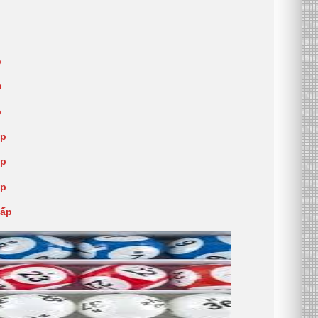
p
p
p
ấp
ấp
ấp
cấp