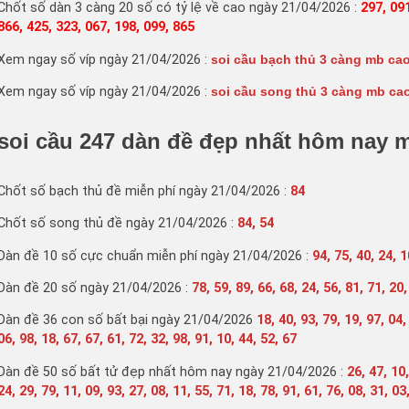
Chốt số dàn 3 càng 20 số có tỷ lệ về cao ngày 21/04/2026 :
297, 091
866, 425, 323, 067, 198, 099, 865
Xem ngay số víp ngày 21/04/2026 :
soi cầu bạch thủ 3 càng mb ca
Xem ngay số víp ngày 21/04/2026 :
soi cầu song thủ 3 càng mb ca
soi cầu 247 dàn đề đẹp nhất hôm nay m
Chốt số bạch thủ đề miễn phí ngày 21/04/2026 :
84
Chốt số song thủ đề ngày 21/04/2026 :
84, 54
Dàn đề 10 số cực chuẩn miễn phí ngày 21/04/2026 :
94, 75, 40, 24, 1
Dàn đề 20 số ngày 21/04/2026 :
78, 59, 89, 66, 68, 24, 56, 81, 71, 20,
Dàn đề 36 con số bất bại ngày 21/04/2026
18, 40, 93, 79, 19, 97, 04,
06, 98, 18, 67, 67, 61, 72, 32, 98, 91, 10, 44, 52, 67
Dàn đề 50 số bất tử đẹp nhất hôm nay ngày 21/04/2026 :
26, 47, 10,
24, 29, 79, 11, 09, 93, 27, 08, 11, 55, 71, 18, 78, 91, 61, 76, 08, 31, 03