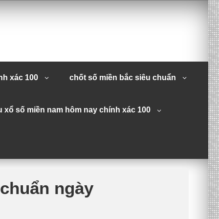
nh xác 100
chốt số miền bắc siêu chuẩn
u xổ số miền nam hôm nay chính xác 100
u chuẩn ngày