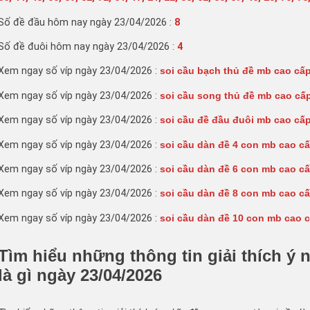
Số đề đầu hôm nay ngày 23/04/2026 :
8
Số đề đuôi hôm nay ngày 23/04/2026 :
4
Xem ngay số víp ngày 23/04/2026 :
soi cầu bạch thủ đề mb cao cấ
Xem ngay số víp ngày 23/04/2026 :
soi cầu song thủ đề mb cao cấ
Xem ngay số víp ngày 23/04/2026 :
soi cầu đề đầu đuôi mb cao cấ
Xem ngay số víp ngày 23/04/2026 :
soi cầu dàn đề 4 con mb cao c
Xem ngay số víp ngày 23/04/2026 :
soi cầu dàn đề 6 con mb cao c
Xem ngay số víp ngày 23/04/2026 :
soi cầu dàn đề 8 con mb cao c
Xem ngay số víp ngày 23/04/2026 :
soi cầu dàn đề 10 con mb cao 
Tìm hiểu những thông tin giải thích ý 
là gì ngày 23/04/2026