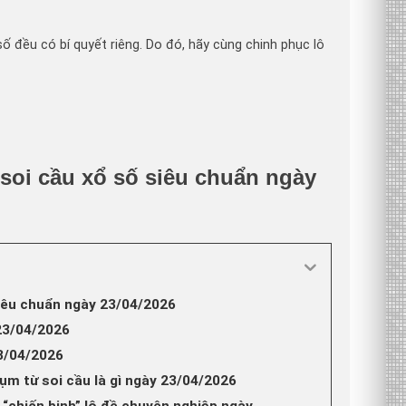
ố đều có bí quyết riêng. Do đó, hãy cùng chinh phục lô
 soi cầu xổ số siêu chuẩn ngày
siêu chuẩn ngày 23/04/2026
23/04/2026
3/04/2026
cụm từ soi cầu là gì ngày 23/04/2026
 “chiến binh” lô đề chuyên nghiệp ngày