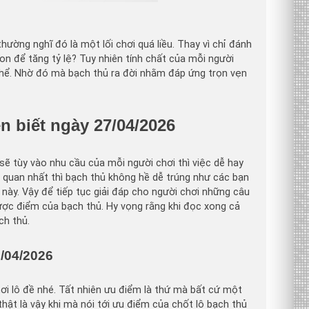
hường nghĩ đó là một lối chơi quá liều. Thay vì chỉ đánh
on để tăng tỷ lệ? Tuy nhiên tính chất của mỗi người
thể. Nhờ đó mà bạch thủ ra đời nhằm đáp ứng trọn vẹn
 biết ngày 27/04/2026
 sẽ tùy vào nhu cầu của mỗi người chơi thì việc dễ hay
 quan nhất thì bạch thủ không hề dễ trúng như các bạn
ày. Vậy để tiếp tục giải đáp cho người chơi những câu
ược điểm của bạch thủ. Hy vọng rằng khi đọc xong cả
ch thủ.
/04/2026
ơi lô đề nhé. Tất nhiên ưu điểm là thứ mà bất cứ một
ật là vậy khi mà nói tới ưu điểm của chốt lô bạch thủ