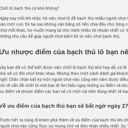
Chốt lô bạch thủ có khó không?
Ngày nay mỗi khi nhắc tới việc chơi lô đề bạch thủ nhiều người chơi t
vào một con thì tại sao không cân bằng số tiền chia đều cho từng c
chơi mỗi khác, họ muốn mang lại cho mình nhiều lợi nhuận nhất có 
những nhu cầu để giúp người chơi kiếm lời từ việc chơi bạch thủ.
Ưu nhược điểm của bạch thủ lô bạn nên
Vậy bạn đã có thể biết được việc chốt lô bạch thủ khó hay dễ, có lẽ
khó sẽ có đôi chút khác nhau. Nhưng theo một cách đánh giá khách
nghĩ. Chắc chắn bất kỳ một người chơi nào cũng nên nắm được điều n
hỏi về vấn đề chốt lô mời bạn đi tìm hiểu ngay những ưu điểm và nh
ưu điểm và nhược điểm các bạn sẽ có một cái nhìn đúng nhất về bạ
Về ưu điểm của bạch thủ bạn sẽ bất ngờ ngày 27
Trước hết ta cùng đi khám phá thêm về ưu điểm của bạch thủ khi ch
người chơi nào cũng thực sự mong chờ và đón nhận nhiều nhất. Sự th