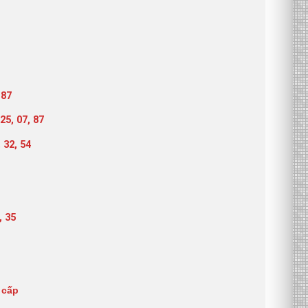
 87
 25, 07, 87
, 32, 54
, 35
 cấp