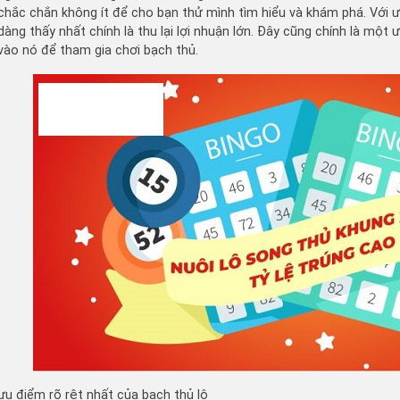
chắc chắn không ít để cho bạn thử mình tìm hiểu và khám phá. Với 
dàng thấy nhất chính là thu lại lợi nhuận lớn. Đây cũng chính là một
vào nó để tham gia chơi bạch thủ.
ưu điểm rõ rệt nhất của bạch thủ lô