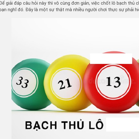
Để giải đáp câu hỏi này thì vô cùng đơn giản, việc chốt lô bạch thủ 
bạn nghĩ đó. Đây là một sự thật mà nhiều người chơi thực sự phải hi