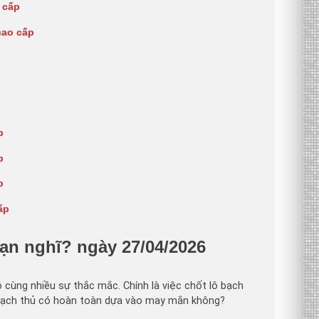
 cấp
cao cấp
p
p
p
ấp
ạn nghĩ? ngày 27/04/2026
ô cùng nhiều sự thắc mắc. Chính là việc chốt lô bạch
 bạch thủ có hoàn toàn dựa vào may mắn không?