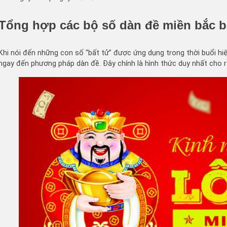
Tổng hợp các bộ số dàn đề miền bắc bấ
Khi nói đến những con số “bất tử” được ứng dụng trong thời buổi hi
ngay đến phương pháp dàn đề. Đây chính là hình thức duy nhất cho ra