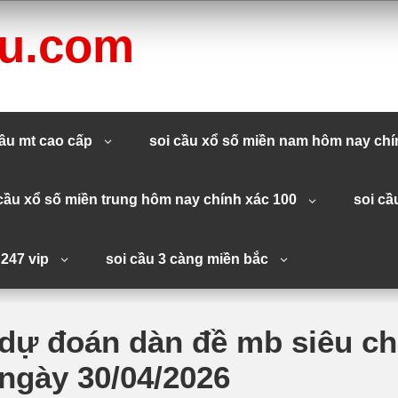
u.com
cầu mt cao cấp
soi cầu xổ số miền nam hôm nay chí
cầu xổ số miền trung hôm nay chính xác 100
soi cầ
 247 vip
soi cầu 3 càng miền bắc
dự đoán dàn đề mb siêu ch
ngày 30/04/2026