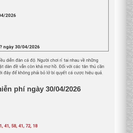
/04/2026
g? ngày 30/04/2026
iều diễn đàn cá độ. Người chơi rỉ tai nhau về những
ật dàn đề vẫn còn khá mơ hồ. Đối với các tân thủ cần
ới đây để không phải bỏ lở bí quyết cá cược hiệu quả.
iễn phí ngày 30/04/2026
1, 41, 58, 41, 72, 18