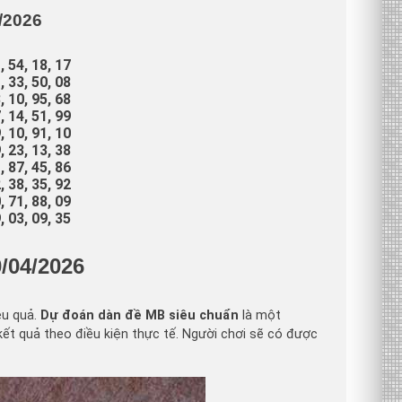
4/2026
, 54, 18, 17
, 33, 50, 08
, 10, 95, 68
, 14, 51, 99
, 10, 91, 10
, 23, 13, 38
, 87, 45, 86
, 38, 35, 92
, 71, 88, 09
, 03, 09, 35
0/04/2026
ệu quả.
Dự đoán dàn đề MB siêu chuẩn
là một
ết quả theo điều kiện thực tế. Người chơi sẽ có được