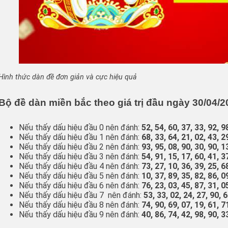
Hình thức dàn đề đơn giản và cực hiệu quả
Bộ đề dàn miền bắc theo giá trị đầu ngày 30/04/2
Nếu thấy dấu hiệu đầu 0 nên đánh:
52, 54, 60, 37, 33, 92, 9
Nếu thấy dấu hiệu đầu 1 nên đánh:
68, 33, 64, 21, 02, 43, 2
Nếu thấy dấu hiệu đầu 2 nên đánh:
93, 95, 08, 90, 30, 90, 1
Nếu thấy dấu hiệu đầu 3 nên đánh:
54, 91, 15, 17, 60, 41, 3
Nếu thấy dấu hiệu đầu 4 nên đánh:
73, 27, 10, 36, 39, 25, 6
Nếu thấy dấu hiệu đầu 5 nên đánh:
10, 37, 89, 35, 82, 86, 0
Nếu thấy dấu hiệu đầu 6 nên đánh:
76, 23, 03, 45, 87, 31, 0
Nếu thấy dấu hiệu đầu 7 nên đánh:
53, 33, 02, 24, 27, 90, 6
Nếu thấy dấu hiệu đầu 8 nên đánh:
74, 90, 69, 07, 19, 61, 7
Nếu thấy dấu hiệu đầu 9 nên đánh:
40, 86, 74, 42, 98, 90, 3