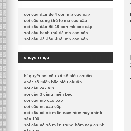
soi cầu dàn đề 4 con mb cao cấp
soi cầu song thủ lô mb cao cấp
soi cầu dàn đề 10 con mb cao cấp
soi cầu bạch thủ đề mb cao cấp
soi cầu đề đầu đuôi mb cao cấp
chuyên mục
bí quyết soi cầu xổ số siêu chuẩn
chốt số miền bắc siêu chuẩn
soi cầu 247 vip
soi cầu 3 càng miền bắc
soi cầu mb cao cấp
soi cầu mt cao cấp
soi cầu xổ số miền nam hôm nay chính
xác 100
soi cầu xổ số miền trung hôm nay chính
xác 100