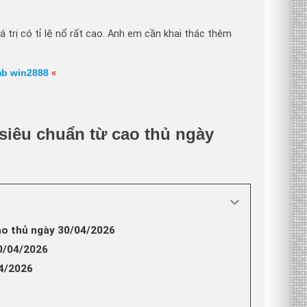
 trị có tỉ lệ nổ rất cao. Anh em cần khai thác thêm
mb win2888
«
siêu chuẩn
từ cao thủ ngày
ao thủ ngày 30/04/2026
0/04/2026
04/2026