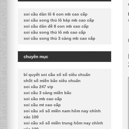
soi cầu dàn lô 6 con mb cao cấp
soi cầu song thủ lô kép mb cao cấp
soi cầu dàn đề 8 con mb cao cấp
soi cầu song thủ lô mb cao cấp
soi cầu song thủ 3 càng mb cao cấp
chuyên mục
bí quyết soi cầu xổ số siêu chuẩn
chốt số miền bắc siêu chuẩn
soi cầu 247 vip
soi cầu 3 càng miền bắc
soi cầu mb cao cấp
soi cầu mt cao cấp
soi cầu xổ số miền nam hôm nay chính
xác 100
soi cầu xổ số miền trung hôm nay chính
xác 100