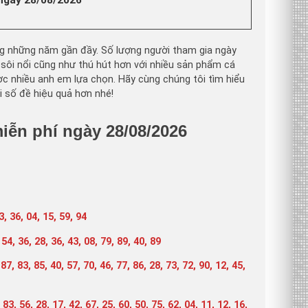
ong những năm gần đầy. Số lượng người tham gia ngày
sôi nổi cũng như thú hút hơn với nhiều sản phẩm cá
ợc nhiều anh em lựa chọn. Hãy cùng chúng tôi tìm hiểu
i số đề hiệu quả hơn nhé!
iễn phí ngày 28/08/2026
3, 36, 04, 15, 59, 94
 54, 36, 28, 36, 43, 08, 79, 89, 40, 89
 87, 83, 85, 40, 57, 70, 46, 77, 86, 28, 73, 72, 90, 12, 45,
 83, 56, 28, 17, 42, 67, 25, 60, 50, 75, 62, 04, 11, 12, 16,