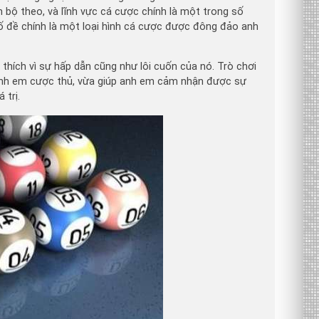
 bộ theo, và lĩnh vực cá cược chính là một trong số
ố đề chính là một loại hình cá cược được đông đảo anh
 thích vì sự hấp dẫn cũng như lôi cuốn của nó. Trò chơi
 anh em cược thủ, vừa giúp anh em cảm nhận được sự
 trị.