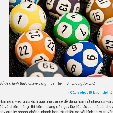
Số đề ở hình thức online càng thuận tiện hơn cho người chơi
»
Cách chốt lô bạch thủ tỷ
Hơn nữa, việc giao dịch qua nhà cái sẽ dễ dàng hơn rất nhiều so với
đề và chiến thắng, thì tiền thưởng sẽ ngay lập tức được nhà cái chu
này cực kỳ nhanh chóng, nhanh hơn rất nhiều so với hình thức truyền