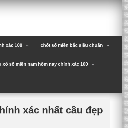
nh xác 100
chốt số miền bắc siêu chuẩn
u xổ số miền nam hôm nay chính xác 100
hính xác nhất cầu đẹp