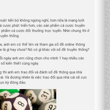
 thuật tiến bộ không ngừng nghỉ, hơn nữa là mạng lưới
 cá cược phát triển hơn, các sản phẩm cá cược truyền
 phẩm cá cược đổi thưởng trực tuyến. Nhìn chung thì ở
ruyền thống.
e, anh em có thể tìm và tham gia số đề online thông
e là gì hay chưa? Nó có gì khác với số đề truyền thống?
 Mỗi ngày anh em cũng chọn cho mình 1 hay nhiều các
số kiến thiết cùng ngày.
ng thì anh em trao đổi và đánh số đề thông qua nhà
ái. Và đương nhiên là việc trao đổi qua nhà cái sẽ cực
cực kỳ đông đảo.