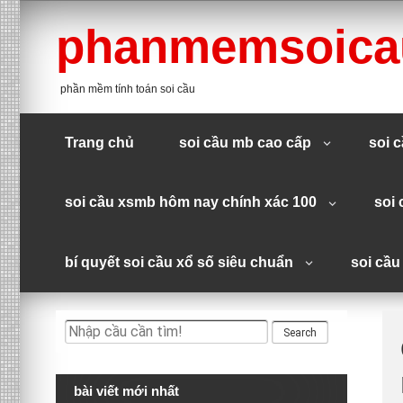
Skip
to
phanmemsoica
content
phần mềm tính toán soi cầu
Trang chủ
soi cầu mb cao cấp
soi 
soi cầu xsmb hôm nay chính xác 100
soi 
bí quyết soi cầu xổ số siêu chuẩn
soi cầu
Search
bài viết mới nhất