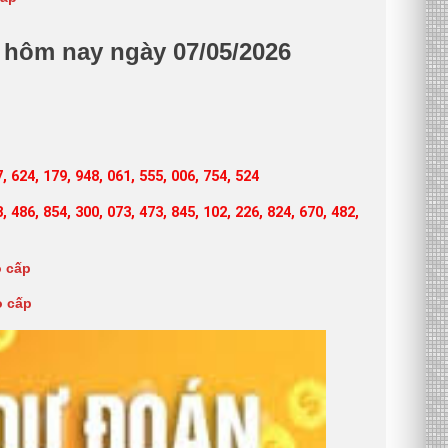
 hôm nay ngày 07/05/2026
, 624, 179, 948, 061, 555, 006, 754, 524
, 486, 854, 300, 073, 473, 845, 102, 226, 824, 670, 482,
o cấp
o cấp