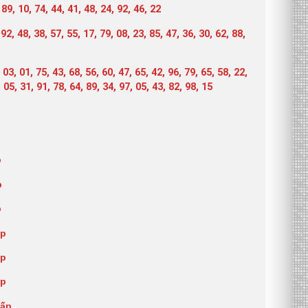
 89, 10, 74, 44, 41, 48, 24, 92, 46, 22
 92, 48, 38, 57, 55, 17, 79, 08, 23, 85, 47, 36, 30, 62, 88,
 03, 01, 75, 43, 68, 56, 60, 47, 65, 42, 96, 79, 65, 58, 22,
, 05, 31, 91, 78, 64, 89, 34, 97, 05, 43, 82, 98, 15
p
p
p
ấp
ấp
ấp
cấp