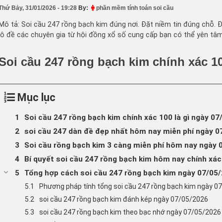
Thứ Bảy, 31/01/2026 - 19:28
By:
phần mềm tính toán soi cầu
Mô tả: Soi cầu 247 rồng bạch kim
đúng nơi. Đặt niềm tin đúng chỗ. 
lô đề các chuyên gia từ hội đồng xổ số cung cấp bạn có thể yên tâm
Soi cầu 247 rồng bạch kim chính xác 10
Mục lục
Soi cầu 247 rồng bạch kim chính xác 100 là gì ngày 0
soi cầu 247 dàn đề đẹp nhất hôm nay miễn phí ngày 0
Soi cầu rồng bạch kim 3 càng miễn phí hôm nay ngày 
Bí quyết soi cầu 247 rồng bạch kim hôm nay chính xá
Tổng hợp cách soi cầu 247 rồng bạch kim ngày 07/05
Phương pháp tính tổng soi cầu 247 rồng bạch kim ngày 0
soi cầu 247 rồng bạch kim đánh kép ngày 07/05/2026
soi cầu 247 rồng bạch kim theo bạc nhớ ngày 07/05/2026