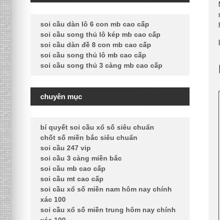
soi cầu dàn lô 6 con mb cao cấp
soi cầu song thủ lô kép mb cao cấp
soi cầu dàn đề 8 con mb cao cấp
soi cầu song thủ lô mb cao cấp
soi cầu song thủ 3 càng mb cao cấp
chuyên mục
bí quyết soi cầu xổ số siêu chuẩn
chốt số miền bắc siêu chuẩn
soi cầu 247 vip
soi cầu 3 càng miền bắc
soi cầu mb cao cấp
soi cầu mt cao cấp
soi cầu xổ số miền nam hôm nay chính
xác 100
soi cầu xổ số miền trung hôm nay chính
xác 100