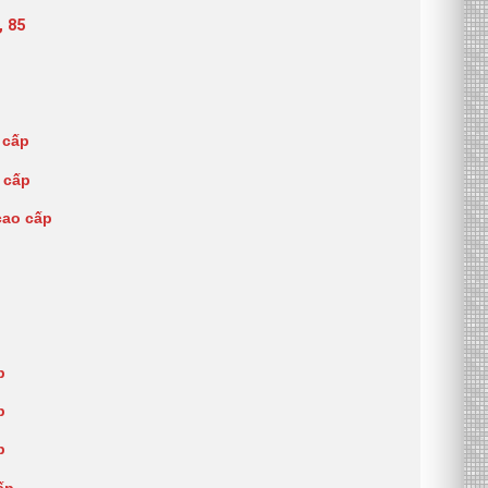
, 85
 cấp
 cấp
cao cấp
p
p
p
ấp