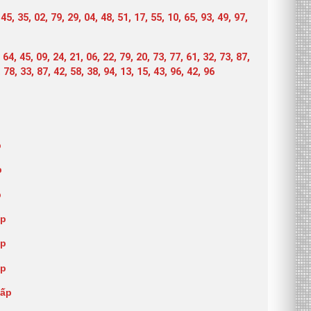
 45, 35, 02, 79, 29, 04, 48, 51, 17, 55, 10, 65, 93, 49, 97,
 64, 45, 09, 24, 21, 06, 22, 79, 20, 73, 77, 61, 32, 73, 87,
, 78, 33, 87, 42, 58, 38, 94, 13, 15, 43, 96, 42, 96
p
p
p
ấp
ấp
ấp
cấp