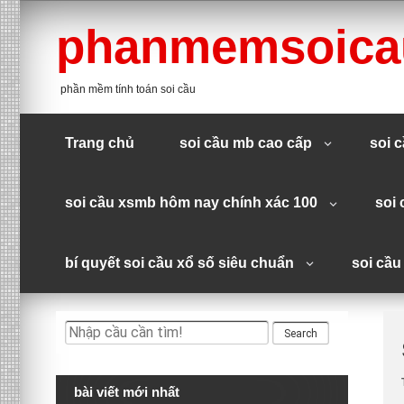
Skip
to
phanmemsoica
content
phần mềm tính toán soi cầu
Trang chủ
soi cầu mb cao cấp
soi 
soi cầu xsmb hôm nay chính xác 100
soi 
bí quyết soi cầu xổ số siêu chuẩn
soi cầu
Search
bài viết mới nhất