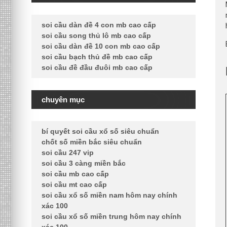
soi cầu dàn đề 4 con mb cao cấp
soi cầu song thủ lô mb cao cấp
soi cầu dàn đề 10 con mb cao cấp
soi cầu bạch thủ đề mb cao cấp
soi cầu đề đầu đuôi mb cao cấp
chuyên mục
bí quyết soi cầu xổ số siêu chuẩn
chốt số miền bắc siêu chuẩn
soi cầu 247 vip
soi cầu 3 càng miền bắc
soi cầu mb cao cấp
soi cầu mt cao cấp
soi cầu xổ số miền nam hôm nay chính
xác 100
soi cầu xổ số miền trung hôm nay chính
xác 100