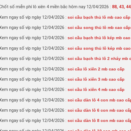
Chốt số miễn phí lô xiên 4 miền bắc hôm nay 12/04/2026 :
88, 43, 44
Xem ngay số víp ngày 12/04/2026 :
soi cầu bạch thủ lô mb cao cấp
Xem ngay số víp ngày 12/04/2026 :
soi cầu song thủ lô mb cao cấp
Xem ngay số víp ngày 12/04/2026 :
soi cầu bạch thủ lô kép mb cao
Xem ngay số víp ngày 12/04/2026 :
soi cầu song thủ lô kép mb cao
Xem ngay số víp ngày 12/04/2026 :
soi cầu bạch thủ lô 2 nháy mb 
Xem ngay số víp ngày 12/04/2026 :
soi cầu lô xiên 2 mb cao cấp
Xem ngay số víp ngày 12/04/2026 :
soi cầu lô xiên 3 mb cao cấp
Xem ngay số víp ngày 12/04/2026 :
soi cầu lô xiên 4 mb cao cấp
Xem ngay số víp ngày 12/04/2026 :
soi cầu dàn lô 4 con mb cao cấ
Xem ngay số víp ngày 12/04/2026 :
soi cầu dàn lô 6 con mb cao cấ
Xem ngay số víp ngày 12/04/2026 :
soi cầu dàn lô 8 con mb cao cấ
soi cầu dàn lô 10 con mb cao c