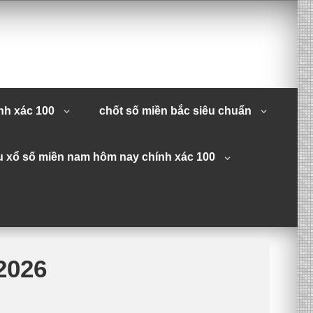
nh xác 100
chốt số miền bắc siêu chuẩn
u xổ số miền nam hôm nay chính xác 100
/2026