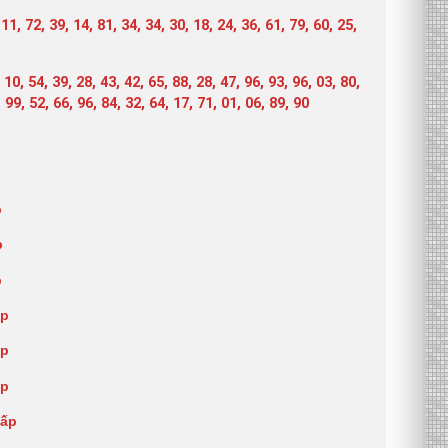
 11, 72, 39, 14, 81, 34, 34, 30, 18, 24, 36, 61, 79, 60, 25,
 10, 54, 39, 28, 43, 42, 65, 88, 28, 47, 96, 93, 96, 03, 80,
, 99, 52, 66, 96, 84, 32, 64, 17, 71, 01, 06, 89, 90
p
p
p
ấp
ấp
ấp
cấp