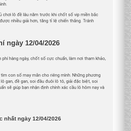
ình.
chơi lô đề lâu năm trước khi chốt số vip miền bắc
ợc nhiều giải hơn, tăng tỉ lệ chiến thắng. Tránh
hí ngày 12/04/2026
 phí hàng ngày, chốt số cực chuẩn, làm nơi tham khảo,
ự tìm con số may mắn cho riêng mình. Những phương
ô gan, đề gan, soi đầu đuôi lô tô, giải đặc biệt, soi
ẩn sẽ giúp bạn nhận định chính xác cầu lô hôm nay và
c nhất ngày 12/04/2026