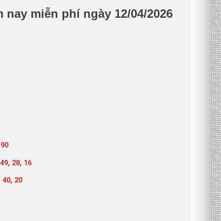
 nay miễn phí ngày 12/04/2026
 90
 49, 28, 16
, 40, 20