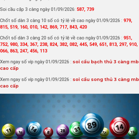
Soi cầu cặp 3 càng ngày 01/09/2026:
587, 739
Chốt số dàn 3 càng 10 số có tỷ lệ về cao ngày 01/09/2026 :
979,
815, 519, 160, 010, 142, 869, 717, 843, 420
Chốt số dàn 3 càng 20 số có tỷ lệ về cao ngày 01/09/2026 :
951,
752, 980, 334, 367, 238, 824, 382, 082, 445, 549, 651, 813, 297, 910,
066, 863, 247, 456, 113
soi cầu bạch thủ 3 càng mb
Xem ngay số víp ngày 01/09/2026 :
cao cấp
soi cầu song thủ 3 càng mb
Xem ngay số víp ngày 01/09/2026 :
cao cấp