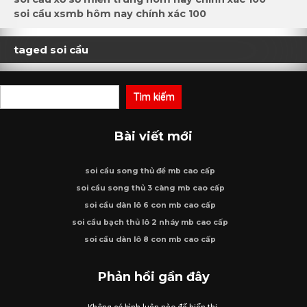
soi cầu xsmb hôm nay chính xác 100
taged soi cầu
Tìm kiếm
Bài viết mới
soi cầu song thủ đề mb cao cấp
soi cầu song thủ 3 càng mb cao cấp
soi cầu dàn lô 6 con mb cao cấp
soi cầu bạch thủ lô 2 nháy mb cao cấp
soi cầu dàn lô 8 con mb cao cấp
Phản hồi gần đây