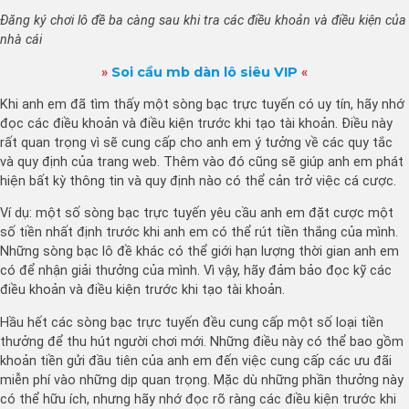
Đăng ký chơi lô đề ba càng sau khi tra các điều khoản và điều kiện của
nhà cái
Soi cầu mb dàn lô siêu VIP
»
«
Khi anh em đã tìm thấy một sòng bạc trực tuyến có uy tín, hãy nhớ
đọc các điều khoản và điều kiện trước khi tạo tài khoản. Điều này
rất quan trọng vì sẽ cung cấp cho anh em ý tưởng về các quy tắc
và quy định của trang web. Thêm vào đó cũng sẽ giúp anh em phát
hiện bất kỳ thông tin và quy định nào có thể cản trở việc cá cược.
Ví dụ: một số sòng bạc trực tuyến yêu cầu anh em đặt cược một
số tiền nhất định trước khi anh em có thể rút tiền thắng của mình.
Những sòng bạc lô đề khác có thể giới hạn lượng thời gian anh em
có để nhận giải thưởng của mình. Vì vậy, hãy đảm bảo đọc kỹ các
điều khoản và điều kiện trước khi tạo tài khoản.
Hầu hết các sòng bạc trực tuyến đều cung cấp một số loại tiền
thưởng để thu hút người chơi mới. Những điều này có thể bao gồm
khoản tiền gửi đầu tiên của anh em đến việc cung cấp các ưu đãi
miễn phí vào những dịp quan trọng. Mặc dù những phần thưởng này
có thể hữu ích, nhưng hãy nhớ đọc rõ ràng các điều kiện trước khi