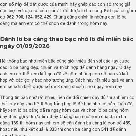
con số này để đặt cược của mình, hãy ghép các con số trong giải
đặc biệt với cặp số của giải 7.1 để được lô ba càng. Kết quả sẽ gồm
có
962
,
790
,
124
,
052
,
429
. Chúng cũng chính là những con lô ba
càng mà anh em có thể chọn để đánh trong hôm nay.
Đánh lô ba càng theo bạc nhớ lô đề miền bắc
ngày 01/09/2026
Hệ thống bạc nhớ miền bắc cũng giới thiệu đến với các tay cược
các lô ba càng đẹp, chuẩn và thích hợp để đánh hàng ngày. Ở đây,
anh em có thể xem kết quả đã về gồm những con số nào và kết
hợp với các gợi ý bạc nhớ tương ứng. Cách này rất hiệu quả và anh
em sẽ sớm biết được số đề 3 càng chuẩn cho ngày hôm nay.
Thông tin bạc nhớ rất nhiều, nên để đối chiếu đầy đủ thì anh em có
thể truy cập vào hệ thống tổng hợp lô đề bạc nhớ có sẵn. Tiếp đó
hãy xem lô ba càng đã ra ngay hôm qua và chọn lô ba càng hôm
nay theo gợi ý được tìm thấy. Chẳng hạn như hôm qua đã ra ba
càng
169
thì hôm nay anh em sẽ cần đánh ba càng là con số
439
,
hoặc nếu như kết quả là
333
thì chọn ba càng con
541
để đánh
trong hôm nay.