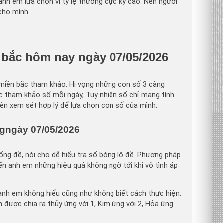
 anh em lựa chọn vì tỷ lệ thưởng cực kỳ cao. Nên người
cho mình.
 bắc hôm nay ngày 07/05/2026
miền bắc tham khảo. Hi vọng những con số 3 càng
c tham khảo số mỗi ngày, Tuy nhiên số chỉ mang tính
ên xem sét hợp lý để lựa chọn con số của mình.
ngngày 07/05/2026
ng đề, nói cho dễ hiểu tra số bóng lô đề. Phương pháp
ến anh em những hiệu quả không ngờ tới khi vô tình áp
nh em không hiểu cũng như không biết cách thực hiện.
h được chia ra thủy ứng với 1, Kim ứng với 2, Hỏa ứng