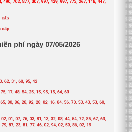
, 490, 702, 877, 007, 997, 439, 997, 773, 267, 118, 447,
o cấp
o cấp
iễn phí ngày 07/05/2026
3, 62, 31, 60, 95, 42
 75, 17, 48, 54, 25, 15, 95, 15, 64, 63
 65, 80, 86, 28, 92, 28, 02, 16, 84, 56, 70, 53, 43, 53, 60,
 02, 01, 07, 76, 03, 81, 13, 32, 08, 44, 54, 72, 85, 67, 63,
, 79, 87, 23, 81, 77, 46, 02, 94, 02, 59, 86, 02, 19