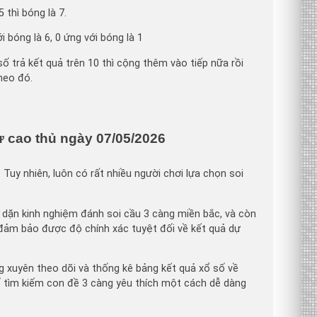
5 thì bóng là 7.
i bóng là 6, 0 ứng với bóng là 1
ố trả kết quả trên 10 thì cộng thêm vào tiếp nữa rồi
heo đó.
ừ cao thủ ngày 07/05/2026
Tuy nhiên, luôn có rất nhiều người chơi lựa chọn soi
 dặn kinh nghiệm đánh soi cầu 3 càng miền bắc, và còn
i đảm bảo được độ chính xác tuyệt đối về kết quả dự
ng xuyên theo dõi và thống kê bảng kết quả xổ số về
ể tìm kiếm con đề 3 càng yêu thích một cách dễ dàng