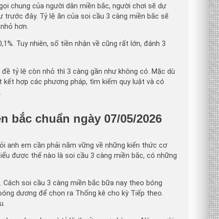
 gọi chung của người dân miền bắc, người chơi sẽ dự
ư trước đây. Tỷ lệ ăn của soi cầu 3 càng miền bắc sẽ
ẽ nhỏ hơn.
,1%. Tuy nhiên, số tiền nhận về cũng rất lớn, đánh 3
 đề tỷ lệ còn nhỏ thì 3 càng gần như không có. Mặc dù
t kết hợp các phương pháp, tìm kiếm quy luật và có
.
ền bắc chuẩn ngày 07/05/2026
hỏi anh em cần phải nắm vững về những kiến thức cơ
hiểu được thế nào là soi cầu 3 càng miền bắc, có những
ề. Cách soi cầu 3 càng miền bắc bữa nay theo bóng
, bóng dương để chọn ra Thống kê cho kỳ Tiếp theo.
u.