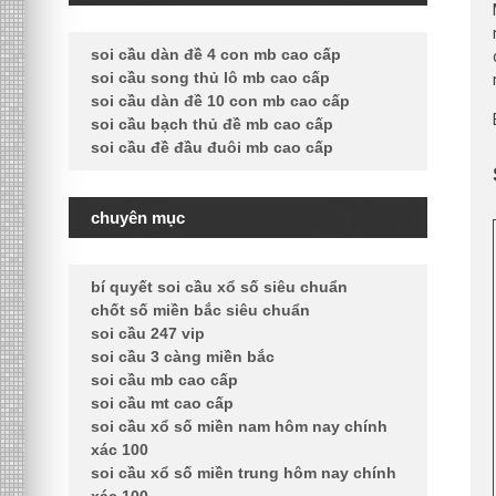
soi cầu dàn đề 4 con mb cao cấp
soi cầu song thủ lô mb cao cấp
soi cầu dàn đề 10 con mb cao cấp
soi cầu bạch thủ đề mb cao cấp
soi cầu đề đầu đuôi mb cao cấp
chuyên mục
bí quyết soi cầu xổ số siêu chuẩn
chốt số miền bắc siêu chuẩn
soi cầu 247 vip
soi cầu 3 càng miền bắc
soi cầu mb cao cấp
soi cầu mt cao cấp
soi cầu xổ số miền nam hôm nay chính
xác 100
soi cầu xổ số miền trung hôm nay chính
xác 100