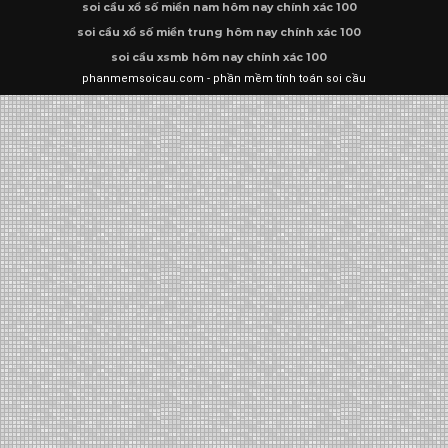
soi cầu xổ số miền nam hôm nay chính xác 100
soi cầu xổ số miền trung hôm nay chính xác 100
soi cầu xsmb hôm nay chính xác 100
phanmemsoicau.com - phần mềm tính toán soi cầu