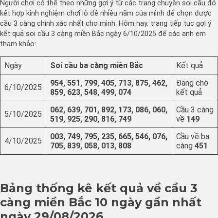
Người chơi có thể theo những gợi ý từ các trang chuyên soi cầu đó
kết hợp kinh nghiệm chơi lô đề nhiều năm của mình để chọn được
cầu 3 càng chính xác nhất cho mình. Hôm nay, trang tiếp tục gợi ý
kết quả soi cầu 3 càng miền Bắc ngày 6/10/2025 để các anh em
tham khảo:
Ngày
Soi cầu ba càng miền Bắc
Kết quả
954, 551, 799, 405, 713, 875, 462,
Đang chờ
6/10/2025
859, 623, 548, 499, 074
kết quả
062, 639, 701, 892, 173, 086, 060,
Cầu 3 càng
5/10/2025
519, 925, 290, 816, 749
về
149
003, 749, 795, 235, 665, 546, 076,
Cầu về ba
4/10/2025
705, 839, 058, 013, 808
càng
451
Bảng thống kê kết quả về cầu 3
càng miền Bắc 10 ngày gần nhất
ngày 29/08/2026