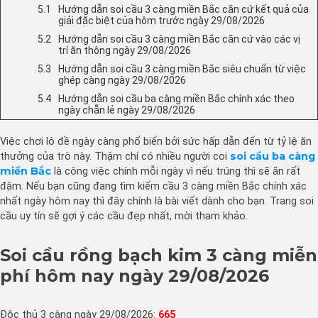
Hướng dẫn soi cầu 3 càng miền Bắc căn cứ kết quả của
giải đặc biệt của hôm trước ngày 29/08/2026
Hướng dẫn soi cầu 3 càng miền Bắc căn cứ vào các vị
trí ăn thông ngày 29/08/2026
Hướng dẫn soi cầu 3 càng miền Bắc siêu chuẩn từ việc
ghép càng ngày 29/08/2026
Hướng dẫn soi cầu ba càng miền Bắc chính xác theo
ngày chẵn lẻ ngày 29/08/2026
Việc chơi lô đề ngày càng phổ biến bởi sức hấp dẫn đến từ tỷ lệ ăn
soi cầu ba càng
thưởng của trò này. Thậm chí có nhiều người coi
miền Bắc
là công việc chính mỗi ngày vì nếu trúng thì sẽ ăn rất
đậm. Nếu bạn cũng đang tìm kiếm cầu 3 càng miền Bắc chính xác
nhất ngày hôm nay thì đây chính là bài viết dành cho bạn. Trang soi
cầu uy tín sẽ gợi ý các cầu đẹp nhất, mời tham khảo.
Soi cầu rồng bạch kim 3 càng miễn
phí hôm nay ngày 29/08/2026
Độc thủ 3 càng ngày 29/08/2026:
665