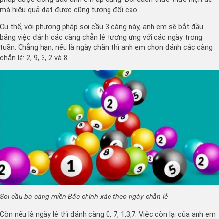
mà hiệu quả đạt được cũng tương đối cao.
Cụ thể, với phương pháp soi cầu 3 càng này, anh em sẽ bắt đầu
bằng việc đánh các càng chẵn lẻ tương ứng với các ngày trong
tuần. Chẳng hạn, nếu là ngày chẵn thì anh em chọn đánh các càng
chẵn là: 2, 9, 3, 2 và 8.
Soi cầu ba càng miền Bắc chính xác theo ngày chẵn lẻ
Còn nếu là ngày lẻ thì đánh càng 0, 7, 1,3,7. Việc còn lại của anh em