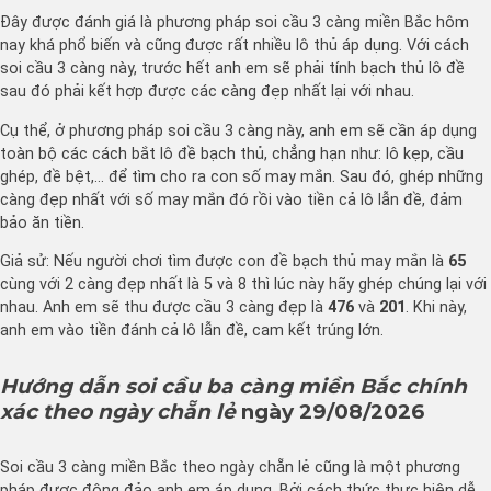
Đây được đánh giá là phương pháp soi cầu 3 càng miền Bắc hôm
nay khá phổ biến và cũng được rất nhiều lô thủ áp dụng. Với cách
soi cầu 3 càng này, trước hết anh em sẽ phải tính bạch thủ lô đề
sau đó phải kết hợp được các càng đẹp nhất lại với nhau.
Cụ thể, ở phương pháp soi cầu 3 càng này, anh em sẽ cần áp dụng
toàn bộ các cách bắt lô đề bạch thủ, chẳng hạn như: lô kẹp, cầu
ghép, đề bệt,… để tìm cho ra con số may mắn. Sau đó, ghép những
càng đẹp nhất với số may mắn đó rồi vào tiền cả lô lẫn đề, đảm
bảo ăn tiền.
Giả sử: Nếu người chơi tìm được con đề bạch thủ may mắn là
65
cùng với 2 càng đẹp nhất là 5 và 8 thì lúc này hãy ghép chúng lại với
nhau. Anh em sẽ thu được cầu 3 càng đẹp là
476
và
201
. Khi này,
anh em vào tiền đánh cả lô lẫn đề, cam kết trúng lớn.
Hướng dẫn soi cầu ba càng miền Bắc chính
xác theo ngày chẵn lẻ
ngày 29/08/2026
Soi cầu 3 càng miền Bắc theo ngày chẵn lẻ cũng là một phương
pháp được đông đảo anh em áp dụng. Bởi cách thức thực hiện dễ