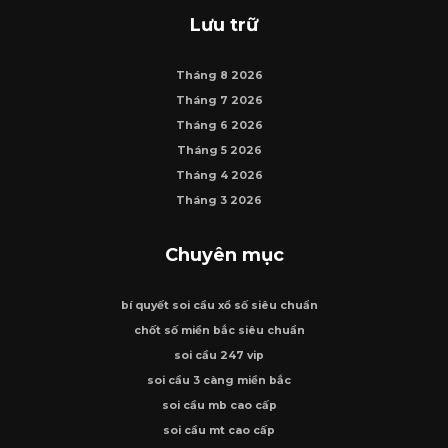
Lưu trữ
Tháng 8 2026
Tháng 7 2026
Tháng 6 2026
Tháng 5 2026
Tháng 4 2026
Tháng 3 2026
Chuyên mục
bí quyết soi cầu xổ số siêu chuẩn
chốt số miền bắc siêu chuẩn
soi cầu 247 vip
soi cầu 3 càng miền bắc
soi cầu mb cao cấp
soi cầu mt cao cấp