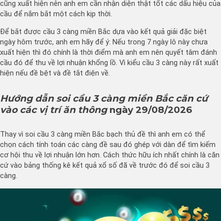
cũng xuất hiện nên anh em cần nhận diện thật tốt các dấu hiệu của
cầu để nắm bắt một cách kịp thời.
Để bắt được cầu 3 càng miền Bắc dựa vào kết quả giải đặc biệt
ngày hôm trước, anh em hãy để ý: Nếu trong 7 ngày lô này chưa
xuất hiện thì đó chính là thời điểm mà anh em nên quyết tâm đánh
cầu đó để thu về lợi nhuận khổng lồ. Vì kiểu cầu 3 càng này rất xuất
hiện nếu đề bệt và đề tắt điện về.
Hướng dẫn soi cầu 3 càng miền Bắc căn cứ
vào các vị trí ăn thông
ngày 29/08/2026
Thay vì soi cầu 3 càng miền Bắc bạch thủ đề thì anh em có thể
chọn cách tính toán các càng đề sau đó ghép với dàn để tìm kiếm
cơ hội thu về lợi nhuận lớn hơn. Cách thức hữu ích nhất chính là căn
cứ vào bảng thống kê kết quả xổ số đã về trước đó để soi cầu 3
càng.