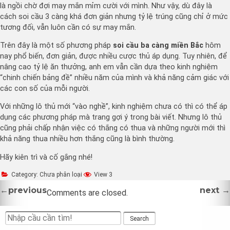
là ngồi chờ đợi may mắn mỉm cười với mình. Như vậy, dù đây là
cách soi cầu 3 càng khá đơn giản nhưng tỷ lệ trúng cũng chỉ ở mức
tương đối, vẫn luôn cần có sự may mắn.
Trên đây là một số phương pháp
soi cầu ba càng miền Bắc
hôm
nay phổ biến, đơn giản, được nhiều cược thủ áp dụng. Tuy nhiên, để
nâng cao tỷ lệ ăn thưởng, anh em vẫn cần dựa theo kinh nghiệm
“chinh chiến bảng đề” nhiều năm của mình và khả năng cảm giác với
các con số của mỗi người.
Với những lô thủ mới “vào nghề”, kinh nghiệm chưa có thì có thể áp
dụng các phương pháp mà trang gợi ý trong bài viết. Nhưng lô thủ
cũng phải chấp nhận việc có thắng có thua và những người mới thì
khả năng thua nhiều hơn thắng cũng là bình thường.
Hãy kiên trì và cố gắng nhé!
Category: Chưa phân loại
View 3
←
previous
next
→
Comments are closed.
Search