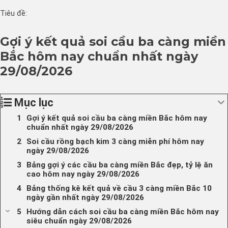
Tiêu đề:
Gợi ý kết quả soi cầu ba càng miền
Bắc hôm nay chuẩn nhất ngày
29/08/2026
Mục lục
Gợi ý kết quả soi cầu ba càng miền Bắc hôm nay
chuẩn nhất ngày 29/08/2026
Soi cầu rồng bạch kim 3 càng miễn phí hôm nay
ngày 29/08/2026
Bảng gợi ý các cầu ba càng miền Bắc đẹp, tỷ lệ ăn
cao hôm nay ngày 29/08/2026
Bảng thống kê kết quả về cầu 3 càng miền Bắc 10
ngày gần nhất ngày 29/08/2026
Hướng dẫn cách soi cầu ba càng miền Bắc hôm nay
siêu chuẩn ngày 29/08/2026