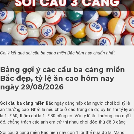
Gợi ý kết quả soi cầu ba càng miền Bắc hôm nay chuẩn nhất
Bảng gợi ý các cầu ba càng miền
Bắc đẹp, tỷ lệ ăn cao hôm nay
ngày 29/08/2026
Soi cầu ba càng miền Bắc
ngày càng hấp dẫn người chơi bởi tỷ lệ
ăn thưởng cao. Nhất là nếu chơi ở các trang cá độ uy tín thì tỷ lệ ăn
là 1 : 960, thậm chí là 1 : 980 cũng có. Với tỷ lệ ăn thưởng cao ngất
đó, chẳng trách các anh em cứ thi nhau chơi độc thủ đề 3 càng.
Soi cầu 3 càng miền Bắc hiện nay còn 1 lợi thế nữa đó là: Mạng