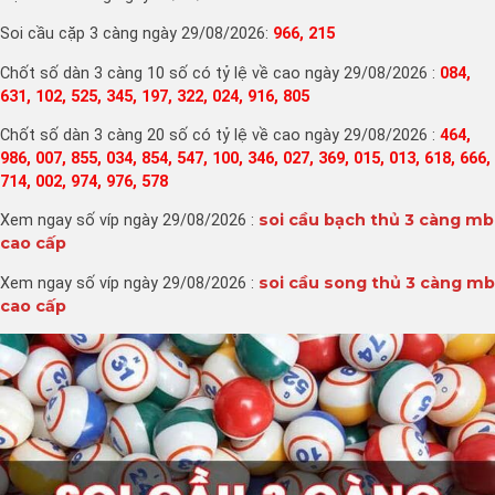
Soi cầu cặp 3 càng ngày 29/08/2026:
966, 215
Chốt số dàn 3 càng 10 số có tỷ lệ về cao ngày 29/08/2026 :
084,
631, 102, 525, 345, 197, 322, 024, 916, 805
Chốt số dàn 3 càng 20 số có tỷ lệ về cao ngày 29/08/2026 :
464,
986, 007, 855, 034, 854, 547, 100, 346, 027, 369, 015, 013, 618, 666,
714, 002, 974, 976, 578
soi cầu bạch thủ 3 càng mb
Xem ngay số víp ngày 29/08/2026 :
cao cấp
soi cầu song thủ 3 càng mb
Xem ngay số víp ngày 29/08/2026 :
cao cấp