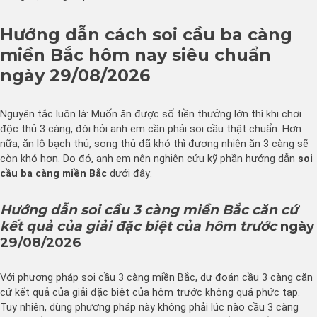
Hướng dẫn cách soi cầu ba càng
miền Bắc hôm nay siêu chuẩn
ngày 29/08/2026
Nguyên tắc luôn là: Muốn ăn được số tiền thưởng lớn thì khi chơi
độc thủ 3 càng, đòi hỏi anh em cần phải soi cầu thật chuẩn. Hơn
nữa, ăn lô bạch thủ, song thủ đã khó thì đương nhiên ăn 3 càng sẽ
còn khó hơn. Do đó, anh em nên nghiên cứu kỹ phần hướng dẫn
soi
cầu ba càng miền Bắc
dưới đây:
Hướng dẫn soi cầu 3 càng miền Bắc căn cứ
kết quả của giải đặc biệt của hôm trước
ngày
29/08/2026
Với phương pháp soi cầu 3 càng miền Bắc, dự đoán cầu 3 càng căn
cứ kết quả của giải đặc biệt của hôm trước không quá phức tạp.
Tuy nhiên, dùng phương pháp này không phải lúc nào cầu 3 càng