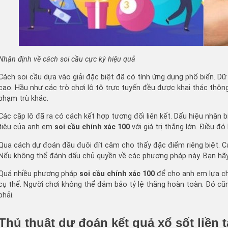
Nhận định về cách soi cầu cực kỳ hiệu quả
Cách soi cầu dựa vào giải đặc biệt đã có tính ứng dụng phổ biến. Dữ
cao. Hầu như các trò chơi lô tô trực tuyến đều được khai thác thôn
phạm trù khác.
Các cặp lô đã ra có cách kết hợp tương đối liên kết. Dấu hiệu nhận 
tiêu của anh em
soi cầu chính xác 100
với giá trị thắng lớn. Điều đ
Qua cách dự đoán đầu đuôi đít câm cho thấy đặc điểm riêng biệt. 
Nếu không thể đánh dấu chủ quyền về các phương pháp này. Bạn hãy 
Quá nhiều phương pháp
soi cầu chính xác 100
để cho anh em lựa ch
cụ thể. Người chơi không thể đảm bảo tỷ lệ thắng hoàn toàn. Đó cũ
phải.
Thủ thuật dự đoán kết quả xổ sốt liền 