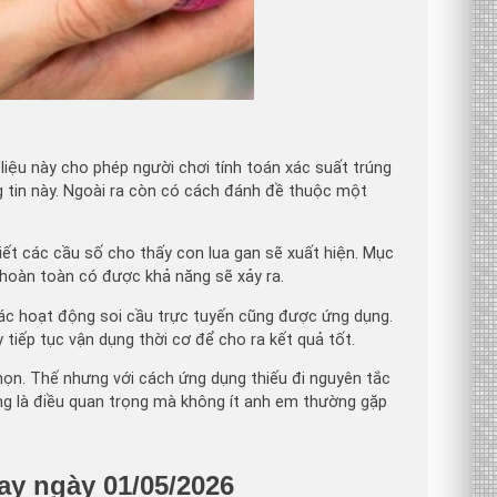
 liệu này cho phép người chơi tính toán xác suất trúng
g tin này. Ngoài ra còn có cách đánh đề thuộc một
biết các cầu số cho thấy con lua gan sẽ xuất hiện. Mục
ó hoàn toàn có được khả năng sẽ xảy ra.
Các hoạt động soi cầu trực tuyến cũng được ứng dụng.
tiếp tục vận dụng thời cơ để cho ra kết quả tốt.
ọn. Thế nhưng với cách ứng dụng thiếu đi nguyên tắc
ng là điều quan trọng mà không ít anh em thường gặp
tay ngày 01/05/2026