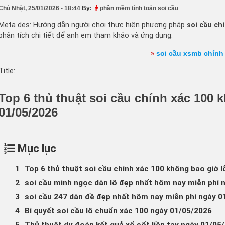
Chủ Nhật, 25/01/2026 - 18:44
By:
phần mềm tính toán soi cầu
Meta des: Hướng dẫn người chơi thực hiện phương pháp
soi cầu ch
phân tích chi tiết để anh em tham khảo và ứng dụng.
»
soi cầu xsmb chính
Title:
Top 6 thủ thuật soi cầu chính xác 100 
01/05/2026
Mục lục
Top 6 thủ thuật soi cầu chính xác 100 không bao giờ 
soi cầu minh ngọc dàn lô đẹp nhất hôm nay miễn phí 
soi cầu 247 dàn đề đẹp nhất hôm nay miễn phí ngày 
Bí quyết soi cầu lô chuẩn xác 100 ngày 01/05/2026
Thủ thuật dự đoán kết quả xổ sốt liền tay ngày 01/05