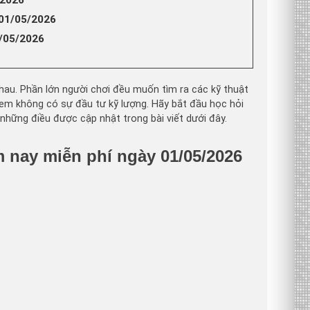
 01/05/2026
1/05/2026
nhau. Phần lớn người chơi đều muốn tìm ra các kỹ thuật
m không có sự đầu tư kỹ lượng. Hãy bắt đầu học hỏi
những điều được cập nhật trong bài viết dưới đây.
 nay miễn phí ngày 01/05/2026