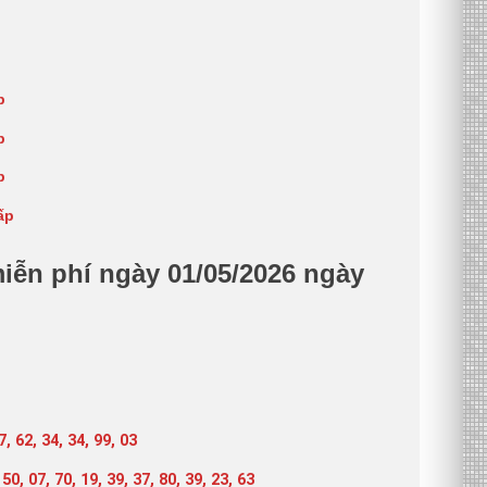
p
p
p
ấp
iễn phí ngày 01/05/2026 ngày
7, 62, 34, 34, 99, 03
 50, 07, 70, 19, 39, 37, 80, 39, 23, 63