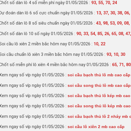
Chốt số dàn lô 4 số miễn phí ngày 01/05/2026 :
93, 55, 70, 24
Dự đoán dàn lô 6 số cực chuẩn ngày 01/05/2026 :
13, 37, 30, 38, 06,
Chốt số dàn lô 8 số siêu chuẩn ngày 01/05/2026 :
43, 98, 53, 09, 08,
Chốt số dàn lô 10 số ngày 01/05/2026 :
90, 33, 54, 85, 26, 65, 08, 47
Soi cầu lô xiên 2 miền bắc hôm nay 01/05/2026 :
10, 22
Soi cầu chuẩn lô xiên 3 miền bắc hôm nay 01/05/2026 :
93, 10, 30
Chốt số miễn phí lô xiên 4 miền bắc hôm nay 01/05/2026 :
65, 71, 80
Xem ngay số víp ngày 01/05/2026 :
soi cầu bạch thủ lô mb cao cấp
Xem ngay số víp ngày 01/05/2026 :
soi cầu song thủ lô mb cao cấp
Xem ngay số víp ngày 01/05/2026 :
soi cầu bạch thủ lô kép mb cao
Xem ngay số víp ngày 01/05/2026 :
soi cầu song thủ lô kép mb cao
Xem ngay số víp ngày 01/05/2026 :
soi cầu bạch thủ lô 2 nháy mb 
Xem ngay số víp ngày 01/05/2026 :
soi cầu lô xiên 2 mb cao cấp