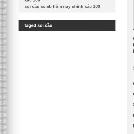
soi cầu xsmb hôm nay chính xác 100
taged soi cầu