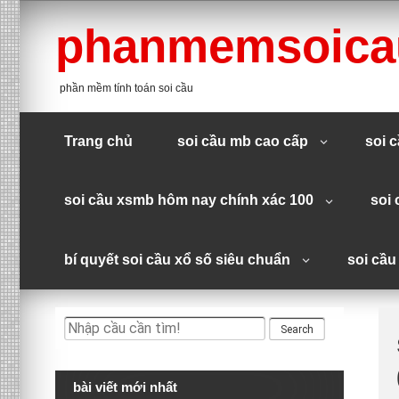
Skip
to
phanmemsoica
content
phần mềm tính toán soi cầu
Trang chủ
soi cầu mb cao cấp
soi 
soi cầu xsmb hôm nay chính xác 100
soi 
bí quyết soi cầu xổ số siêu chuẩn
soi cầu
Search
bài viết mới nhất