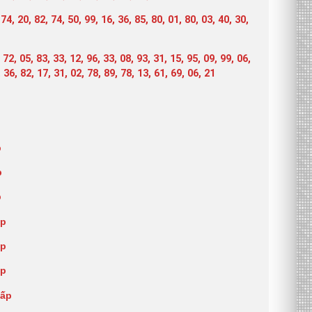
 74, 20, 82, 74, 50, 99, 16, 36, 85, 80, 01, 80, 03, 40, 30,
 72, 05, 83, 33, 12, 96, 33, 08, 93, 31, 15, 95, 09, 99, 06,
, 36, 82, 17, 31, 02, 78, 89, 78, 13, 61, 69, 06, 21
p
p
p
ấp
ấp
ấp
cấp