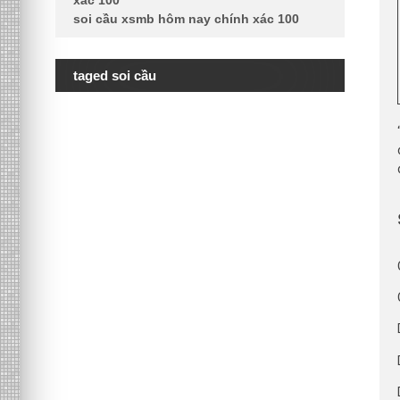
soi cầu xsmb hôm nay chính xác 100
taged soi cầu