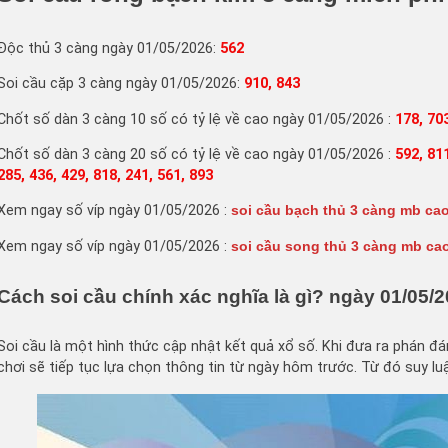
Độc thủ 3 càng ngày 01/05/2026:
562
Soi cầu cặp 3 càng ngày 01/05/2026:
910, 843
Chốt số dàn 3 càng 10 số có tỷ lệ về cao ngày 01/05/2026 :
178, 703
Chốt số dàn 3 càng 20 số có tỷ lệ về cao ngày 01/05/2026 :
592, 811
285, 436, 429, 818, 241, 561, 893
Xem ngay số víp ngày 01/05/2026 :
soi cầu bạch thủ 3 càng mb ca
Xem ngay số víp ngày 01/05/2026 :
soi cầu song thủ 3 càng mb ca
Cách soi cầu chính xác nghĩa là gì? ngày 01/05/
Soi cầu là một hình thức cập nhật kết quả xổ số. Khi đưa ra phán đ
chơi sẽ tiếp tục lựa chọn thông tin từ ngày hôm trước. Từ đó suy 