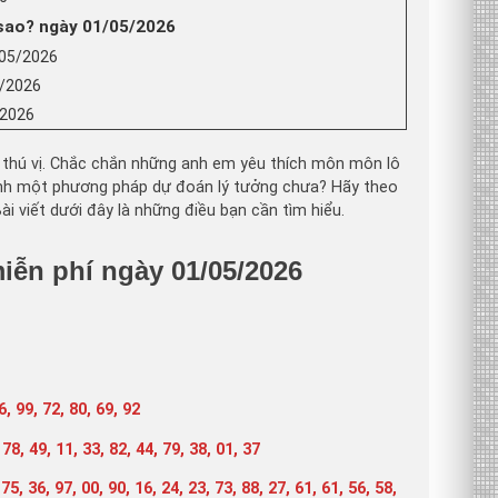
 sao? ngày 01/05/2026
/05/2026
5/2026
/2026
m thú vị. Chắc chắn những anh em yêu thích môn môn lô
ình một phương pháp dự đoán lý tưởng chưa? Hãy theo
ài viết dưới đây là những điều bạn cần tìm hiểu.
iễn phí ngày 01/05/2026
6, 99, 72, 80, 69, 92
 78, 49, 11, 33, 82, 44, 79, 38, 01, 37
 75, 36, 97, 00, 90, 16, 24, 23, 73, 88, 27, 61, 61, 56, 58,