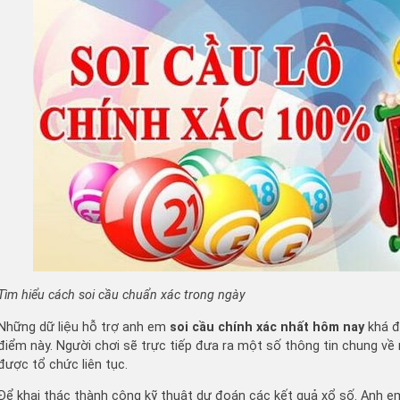
Tìm hiểu cách soi cầu chuẩn xác trong ngày
Những dữ liệu hỗ trợ anh em
soi cầu chính xác nhất hôm nay
khá đ
điểm này. Người chơi sẽ trực tiếp đưa ra một số thông tin chung về 
được tổ chức liên tục.
Để khai thác thành công kỹ thuật dự đoán các kết quả xổ số. Anh e