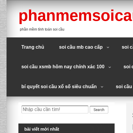
Skip
to
phanmemsoica
content
phần mềm tính toán soi cầu
Trang chủ
soi cầu mb cao cấp
soi 
soi cầu xsmb hôm nay chính xác 100
soi 
bí quyết soi cầu xổ số siêu chuẩn
soi cầu
Search
bài viết mới nhất