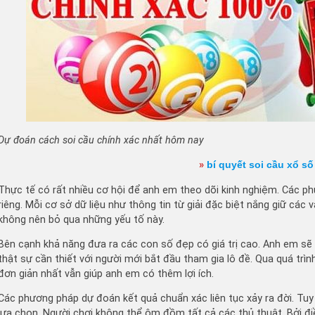
Dự đoán cách soi cầu chính xác nhất hôm nay
»
bí quyết soi cầu xổ số
Thực tế có rất nhiều cơ hội để anh em theo dõi kinh nghiệm. Các 
riêng. Mỗi cơ sở dữ liệu như thông tin từ giải đặc biệt nắng giữ các
không nên bỏ qua những yếu tố này.
Bên cạnh khả năng đưa ra các con số đẹp có giá trị cao. Anh em sẽ 
thật sự cần thiết với người mới bắt đầu tham gia lô đề. Qua quá trìn
đơn giản nhất vẫn giúp anh em có thêm lợi ích.
Các phương pháp dự đoán kết quả chuẩn xác liên tục xảy ra đời. Tu
lựa chọn. Người chơi không thể ôm đồm tất cả các thủ thuật. Bởi đi