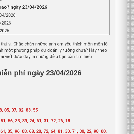
 sao? ngày 23/04/2026
/04/2026
4/2026
/2026
m thú vị. Chắc chắn những anh em yêu thích môn môn lô
ình một phương pháp dự đoán lý tưởng chưa? Hãy theo
ài viết dưới đây là những điều bạn cần tìm hiểu.
iễn phí ngày 23/04/2026
8, 05, 07, 02, 83, 55
 51, 56, 33, 39, 24, 61, 31, 72, 26, 18
 61, 05, 96, 08, 68, 20, 72, 64, 81, 30, 71, 30, 22, 98, 00,