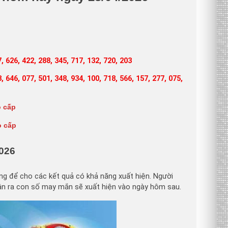
, 626, 422, 288, 345, 717, 132, 720, 203
, 646, 077, 501, 348, 934, 100, 718, 566, 157, 277, 075,
o cấp
o cấp
2026
áng để cho các kết quả có khả năng xuất hiện. Người
luận ra con số may mắn sẽ xuất hiện vào ngày hôm sau.