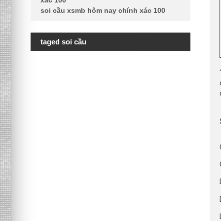
soi cầu xsmb hôm nay chính xác 100
taged soi cầu