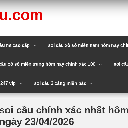
u.com
cầu mt cao cấp
soi cầu xổ số miền nam hôm nay chí
cầu xổ số miền trung hôm nay chính xác 100
soi cầ
 247 vip
soi cầu 3 càng miền bắc
soi cầu chính xác nhất hôm
ngày 23/04/2026