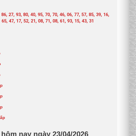
 86, 27, 93, 80, 40, 95, 70, 70, 46, 06, 77, 57, 85, 39, 16,
, 65, 47, 17, 52, 21, 08, 71, 08, 61, 93, 15, 43, 31
p
p
p
ấp
ấp
ấp
cấp
 hôm nay ngày 23/04/2026