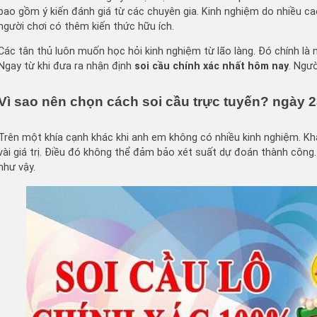
bao gồm ý kiến đánh giá từ các chuyên gia. Kinh nghiệm do nhiều cao 
người chơi có thêm kiến thức hữu ích.
Các tân thủ luôn muốn học hỏi kinh nghiệm từ lão làng. Đó chính là 
Ngay từ khi đưa ra nhận định
soi cầu chính xác nhất hôm nay
. Ngư
Vì sao nên chọn cách soi cầu trực tuyến? ngày 2
Trên một khía cạnh khác khi anh em không có nhiều kinh nghiệm. K
vài giá trị. Điều đó không thể đảm bảo xét suất dự đoán thành công
như vậy.