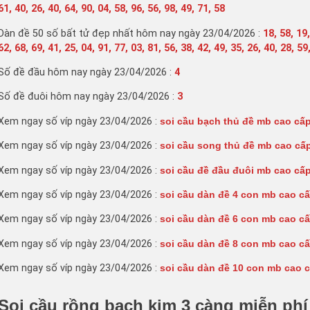
61, 40, 26, 40, 64, 90, 04, 58, 96, 56, 98, 49, 71, 58
Dàn đề 50 số bất tử đẹp nhất hôm nay ngày 23/04/2026 :
18, 58, 19,
62, 68, 69, 41, 25, 04, 91, 77, 03, 81, 56, 38, 42, 49, 35, 26, 40, 28, 59
Số đề đầu hôm nay ngày 23/04/2026 :
4
Số đề đuôi hôm nay ngày 23/04/2026 :
3
Xem ngay số víp ngày 23/04/2026 :
soi cầu bạch thủ đề mb cao cấ
Xem ngay số víp ngày 23/04/2026 :
soi cầu song thủ đề mb cao cấ
Xem ngay số víp ngày 23/04/2026 :
soi cầu đề đầu đuôi mb cao cấ
Xem ngay số víp ngày 23/04/2026 :
soi cầu dàn đề 4 con mb cao c
Xem ngay số víp ngày 23/04/2026 :
soi cầu dàn đề 6 con mb cao c
Xem ngay số víp ngày 23/04/2026 :
soi cầu dàn đề 8 con mb cao c
Xem ngay số víp ngày 23/04/2026 :
soi cầu dàn đề 10 con mb cao 
Soi cầu rồng bạch kim 3 càng miễn phí