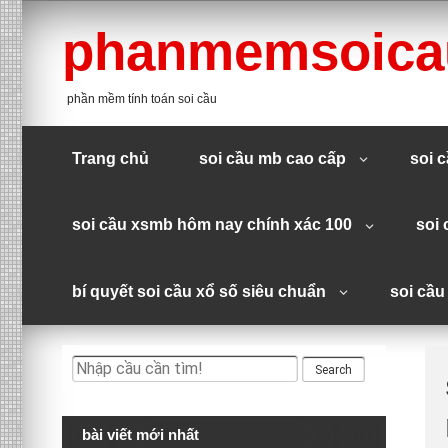
Skip
to
phanmemsoica
content
phần mềm tính toán soi cầu
Trang chủ
soi cầu mb cao cấp
soi 
soi cầu xsmb hôm nay chính xác 100
soi 
bí quyết soi cầu xổ số siêu chuẩn
soi cầu
Search
bài viết mới nhất