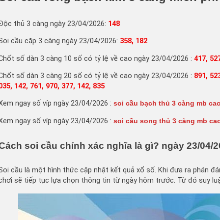
Độc thủ 3 càng ngày 23/04/2026:
148
Soi cầu cặp 3 càng ngày 23/04/2026:
358, 182
Chốt số dàn 3 càng 10 số có tỷ lệ về cao ngày 23/04/2026 :
417, 527
Chốt số dàn 3 càng 20 số có tỷ lệ về cao ngày 23/04/2026 :
891, 523
035, 142, 761, 970, 377, 142, 835
Xem ngay số víp ngày 23/04/2026 :
soi cầu bạch thủ 3 càng mb ca
Xem ngay số víp ngày 23/04/2026 :
soi cầu song thủ 3 càng mb ca
Cách soi cầu chính xác nghĩa là gì? ngày 23/04/
Soi cầu là một hình thức cập nhật kết quả xổ số. Khi đưa ra phán đ
chơi sẽ tiếp tục lựa chọn thông tin từ ngày hôm trước. Từ đó suy 