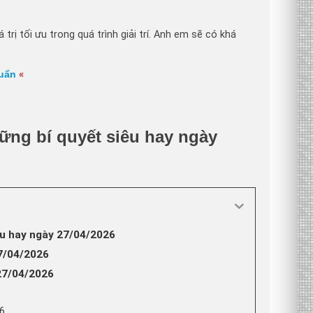
trị tối ưu trong quá trình giải trí. Anh em sẽ có khá
huẩn
«
ững bí quyết siêu hay ngày
êu hay ngày 27/04/2026
7/04/2026
27/04/2026
26