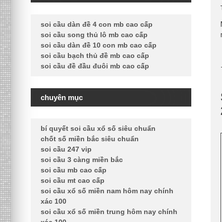
soi cầu dàn đề 4 con mb cao cấp
soi cầu song thủ lô mb cao cấp
soi cầu dàn đề 10 con mb cao cấp
soi cầu bạch thủ đề mb cao cấp
soi cầu đề đầu đuôi mb cao cấp
chuyên mục
bí quyết soi cầu xổ số siêu chuẩn
chốt số miền bắc siêu chuẩn
soi cầu 247 vip
soi cầu 3 càng miền bắc
soi cầu mb cao cấp
soi cầu mt cao cấp
soi cầu xổ số miền nam hôm nay chính
xác 100
soi cầu xổ số miền trung hôm nay chính
xác 100