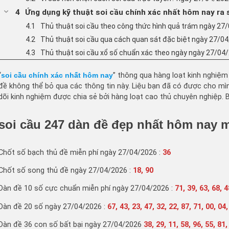
Ứng dụng kỹ thuật soi cầu chính xác nhất hôm nay ra
Thủ thuật soi cầu theo công thức hình quả trám ngày 27
Thủ thuật soi cầu qua cách quan sát đặc biệt ngày 27/0
Thủ thuật soi cầu xổ số chuẩn xác theo ngày ngày 27/04
“
soi cầu chính xác nhất hôm nay
” thông qua hàng loạt kinh nghiệ
đề không thể bỏ qua các thông tin này. Liệu bạn đã có được cho m
dõi kinh nghiệm được chia sẻ bởi hàng loạt cao thủ chuyên nghiệp. B
soi cầu 247 dàn đề đẹp nhất hôm nay m
Chốt số bạch thủ đề miễn phí ngày 27/04/2026 :
36
Chốt số song thủ đề ngày 27/04/2026 :
18, 90
Dàn đề 10 số cực chuẩn miễn phí ngày 27/04/2026 :
71, 39, 63, 68, 4
Dàn đề 20 số ngày 27/04/2026 :
67, 43, 23, 47, 32, 22, 87, 71, 00, 04,
Dàn đề 36 con số bất bại ngày 27/04/2026
38, 29, 11, 58, 96, 55, 81,