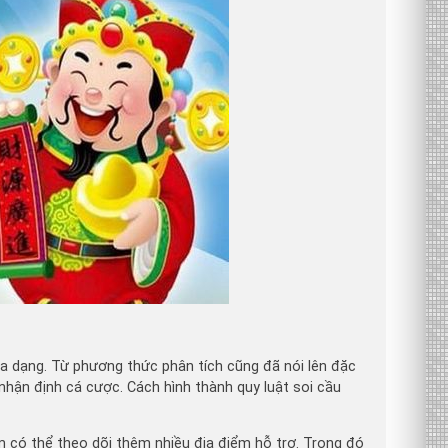
a dạng. Từ phương thức phân tích cũng đã nói lên đặc
nhận định cá cược. Cách hình thành quy luật soi cầu
m có thể theo dõi thêm nhiều địa điểm hỗ trợ. Trong đó