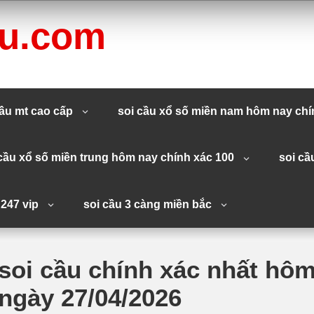
u.com
cầu mt cao cấp
soi cầu xổ số miền nam hôm nay chí
cầu xổ số miền trung hôm nay chính xác 100
soi cầ
 247 vip
soi cầu 3 càng miền bắc
soi cầu chính xác nhất hôm
ngày 27/04/2026