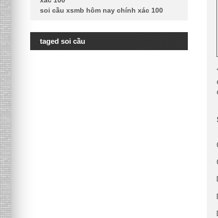
soi cầu xsmb hôm nay chính xác 100
taged soi cầu