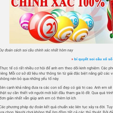
Dự đoán cách soi cầu chính xác nhất hôm nay
»
bí quyết soi cầu xổ số
Thực tế có rất nhiều cơ hội để anh em theo dõi kinh nghiệm. Các 
riêng. Mỗi cơ sở dữ liệu như thông tin từ giải đặc biệt nắng giữ các
không nên bỏ qua những yếu tố này.
Bên cạnh khả năng đưa ra các con số đẹp có giá trị cao. Anh em sẽ 
thật sự cần thiết với người mới bắt đầu tham gia lô đề. Qua quá trìn
đơn giản nhất vẫn giúp anh em có thêm lợi ích.
Các phương pháp dự đoán kết quả chuẩn xác liên tục xảy ra đời. Tu
lựa chọn. Người chơi không thể ôm đồm tất cả các thủ thuật. Bởi đi