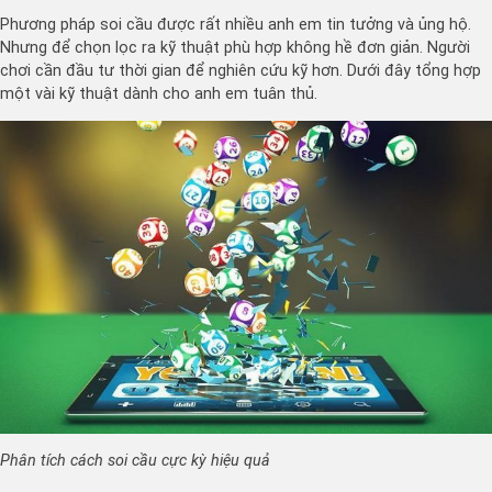
Phương pháp soi cầu được rất nhiều anh em tin tưởng và ủng hộ.
Nhưng để chọn lọc ra kỹ thuật phù hợp không hề đơn giản. Người
chơi cần đầu tư thời gian để nghiên cứu kỹ hơn. Dưới đây tổng hợp
một vài kỹ thuật dành cho anh em tuân thủ.
Phân tích cách soi cầu cực kỳ hiệu quả