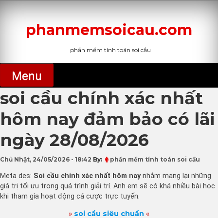
Skip
to
content
phanmemsoicau.com
phần mềm tính toán soi cầu
Menu
soi cầu chính xác nhất
hôm nay đảm bảo có lãi
ngày 28/08/2026
Chủ Nhật, 24/05/2026 - 18:42
By:
phần mềm tính toán soi cầu
Meta des:
Soi cầu chính xác nhất hôm nay
nhằm mang lại những
giá trị tối ưu trong quá trình giải trí. Anh em sẽ có khá nhiều bài học
khi tham gia hoạt động cá cược trực tuyến.
soi cầu siêu chuẩn
»
«