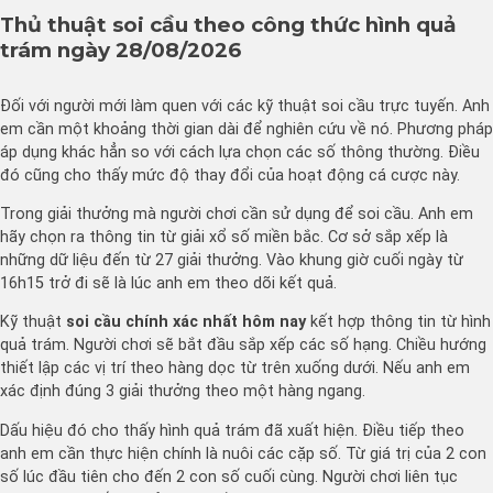
Thủ thuật soi cầu theo công thức hình quả
trám ngày 28/08/2026
Đối với người mới làm quen với các kỹ thuật soi cầu trực tuyến. Anh
em cần một khoảng thời gian dài để nghiên cứu về nó. Phương pháp
áp dụng khác hẳn so với cách lựa chọn các số thông thường. Điều
đó cũng cho thấy mức độ thay đổi của hoạt động cá cược này.
Trong giải thưởng mà người chơi cần sử dụng để soi cầu. Anh em
hãy chọn ra thông tin từ giải xổ số miền bắc. Cơ sở sắp xếp là
những dữ liệu đến từ 27 giải thưởng. Vào khung giờ cuối ngày từ
16h15 trở đi sẽ là lúc anh em theo dõi kết quả.
Kỹ thuật
soi cầu chính xác nhất hôm nay
kết hợp thông tin từ hình
quả trám. Người chơi sẽ bắt đầu sắp xếp các số hạng. Chiều hướng
thiết lập các vị trí theo hàng dọc từ trên xuống dưới. Nếu anh em
xác định đúng 3 giải thưởng theo một hàng ngang.
Dấu hiệu đó cho thấy hình quả trám đã xuất hiện. Điều tiếp theo
anh em cần thực hiện chính là nuôi các cặp số. Từ giá trị của 2 con
số lúc đầu tiên cho đến 2 con số cuối cùng. Người chơi liên tục