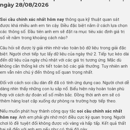
ngày 28/08/2026
Soi cầu chính xác nhất hôm nay
thông qua kỹ thuật quan sát
được khá nhiều anh em tin cậy. Điều đặc biệt nằm ở cách lựa chọn
các thông số. Đầu tiên anh em sẽ đặt ra mục tiêu xác định giá trị
số về nằm trong khoảng cách nào?
Câu hỏi sẽ được lý giải nhìn nhờ vào toàn bộ dữ liệu trong giải đặc
biệt. Người chơi tiếp tục lấy dữ liệu của ngày thứ 2. Tiếp tục kéo dài
đến dữ liệu của ngày chủ nhật với các giá trị tương ứng. Mặc dù
không cần thống kê chi tiết toàn bộ các giải thưởng. Tuy nhiên anh
em vẫn nên chú ý đến thông số quan trọng nhất.
Đối với cách soi cầu dàn đề đã có tính ứng dụng cao. Người chơi dễ
dàng nhìn thấy những con lu sắp nổ. Biểu hiện này hoàn toàn phù
hợp với cách dự đoán xổ số miền bắc. Đồng thời anh em sẽ có
thêm hàng loạt cặp xuống dự phòng ra trường hợp tiếp theo.
Nếu muốn phát huy thành công quy tắc
soi cầu chính xác nhất
hôm nay
. Anh em phải ghi nhớ một điều cực kỳ quan trọng. Người
chơi lô đề tuyệt đối không được vội vàng và hấp tấp. Kết quả thất
bại sẽ đến với anh em nếu như có thái độ này.