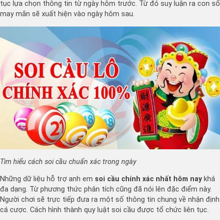
tục lựa chọn thông tin từ ngày hôm trước. Từ đó suy luận ra con số
may mắn sẽ xuất hiện vào ngày hôm sau.
Tìm hiểu cách soi cầu chuẩn xác trong ngày
Những dữ liệu hỗ trợ anh em
soi cầu chính xác nhất hôm nay
khá
đa dạng. Từ phương thức phân tích cũng đã nói lên đặc điểm này.
Người chơi sẽ trực tiếp đưa ra một số thông tin chung về nhận định
cá cược. Cách hình thành quy luật soi cầu được tổ chức liên tục.