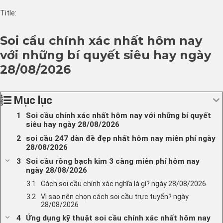
Title:
Soi cầu chính xác nhất hôm nay
với những bí quyết siêu hay ngày
28/08/2026
Mục lục
Soi cầu chính xác nhất hôm nay với những bí quyết
siêu hay ngày 28/08/2026
soi cầu 247 dàn đề đẹp nhất hôm nay miễn phí ngày
28/08/2026
Soi cầu rồng bạch kim 3 càng miễn phí hôm nay
ngày 28/08/2026
Cách soi cầu chính xác nghĩa là gì? ngày 28/08/2026
Vì sao nên chọn cách soi cầu trực tuyến? ngày
28/08/2026
Ứng dụng kỹ thuật soi cầu chính xác nhất hôm nay