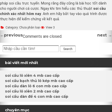
pháp soi cầu trực tuyến. Mong rằng đây cũng là bài học tốt dành
cho người chơi cá cược. Ngay khi tìm hiểu các thủ thuật
soi cầu
chính xác nhất hôm nay
. Anh em hãy bắt tay vào quá trình được
thực hiện để kiểm chứng về kết quả.
Category: Chưa phân loại
View 3
←
previous
next
→
Comments are closed.
Search
bài viết mới nhất
soi cầu lô xiên 4 mb cao cấp
soi cầu bạch thủ lô kép mb cao cấp
soi cầu dàn lô 6 con mb cao cấp
soi cầu lô xiên 2 mb cao cấp
soi cầu dàn đề 4 con mb cao cấp
chuyên mục