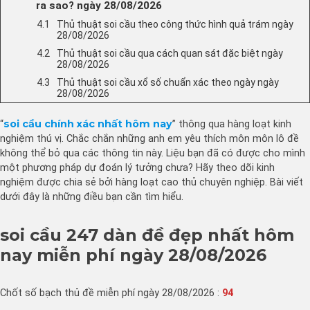
ra sao? ngày 28/08/2026
Thủ thuật soi cầu theo công thức hình quả trám ngày
28/08/2026
Thủ thuật soi cầu qua cách quan sát đặc biệt ngày
28/08/2026
Thủ thuật soi cầu xổ số chuẩn xác theo ngày ngày
28/08/2026
soi cầu chính xác nhất hôm nay
“
” thông qua hàng loạt kinh
nghiệm thú vị. Chắc chắn những anh em yêu thích môn môn lô đề
không thể bỏ qua các thông tin này. Liệu bạn đã có được cho mình
một phương pháp dự đoán lý tưởng chưa? Hãy theo dõi kinh
nghiệm được chia sẻ bởi hàng loạt cao thủ chuyên nghiệp. Bài viết
dưới đây là những điều bạn cần tìm hiểu.
soi cầu 247 dàn đề đẹp nhất hôm
nay miễn phí ngày 28/08/2026
Chốt số bạch thủ đề miễn phí ngày 28/08/2026 :
94