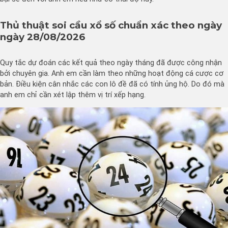
Thủ thuật soi cầu xổ số chuẩn xác theo ngày
ngày 28/08/2026
Quy tắc dự đoán các kết quả theo ngày tháng đã được công nhận
bởi chuyên gia. Anh em cần làm theo những hoạt động cá cược cơ
bản. Điều kiện cân nhắc các con lô đề đã có tính ủng hộ. Do đó mà
anh em chỉ cần xét lập thêm vị trí xếp hạng.