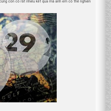
 cùng còn có rất nhiều kết quả mà anh em có thể nghiên