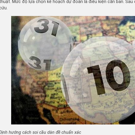
thuật. Mức độ lựa chọn kế hoạch dự đoán là điều kiện căn bản. Sau
cứu.
Định hướng cách soi cầu dàn đề chuẩn xác