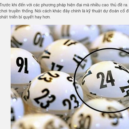
Trước khi đến với các phương pháp hiện đại mà nhiều cao thủ đề ra.
chơi truyền thống. Nói cách khác đây chính là kỹ thuật dự đoán cổ đ
phát triển bí quyết hay hơn.