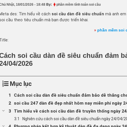
Chủ Nhật, 18/01/2026 - 18:48
By:
phần mềm tính toán soi cầu
Meta des: Tìm hiểu về cách
soi cầu dàn đề siêu chuẩn
mà anh em c
soi cầu theo tiêu chuẩn mà bạn được triển khai.
»
phần mềm soi 
Title:
Cách soi cầu dàn đề siêu chuẩn đảm b
24/04/2026
Mục lục
Cách soi cầu dàn đề siêu chuẩn đảm bảo dễ thắng ch
soi cầu 247 dàn đề đẹp nhất hôm nay miễn phí ngày 2
Tìm hiểu về cách soi cầu dàn đề truyền thống ngày 2
Nghiên cứu cách soi cầu dàn đề siêu chuẩn ngày 24/04/2
Phương pháp kết hợp kỹ thuật dàn đề đa dạng ngày 2