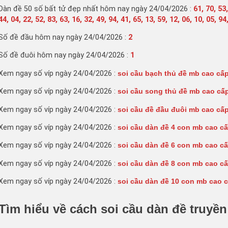
Dàn đề 50 số bất tử đẹp nhất hôm nay ngày 24/04/2026 :
61, 70, 53,
44, 04, 22, 52, 83, 63, 16, 32, 49, 94, 41, 65, 13, 59, 12, 06, 10, 05, 94
Số đề đầu hôm nay ngày 24/04/2026 :
2
Số đề đuôi hôm nay ngày 24/04/2026 :
1
Xem ngay số víp ngày 24/04/2026 :
soi cầu bạch thủ đề mb cao cấ
Xem ngay số víp ngày 24/04/2026 :
soi cầu song thủ đề mb cao cấ
Xem ngay số víp ngày 24/04/2026 :
soi cầu đề đầu đuôi mb cao cấ
Xem ngay số víp ngày 24/04/2026 :
soi cầu dàn đề 4 con mb cao c
Xem ngay số víp ngày 24/04/2026 :
soi cầu dàn đề 6 con mb cao c
Xem ngay số víp ngày 24/04/2026 :
soi cầu dàn đề 8 con mb cao c
Xem ngay số víp ngày 24/04/2026 :
soi cầu dàn đề 10 con mb cao 
Tìm hiểu về cách soi cầu dàn đề truyền