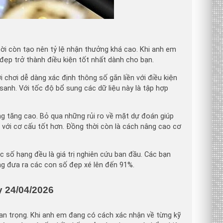
hời còn tạo nên tỷ lệ nhận thưởng khá cao. Khi anh em
 đẹp trở thành điều kiện tốt nhất dành cho bạn.
chơi dễ dàng xác định thông số gắn liền với điều kiện
sanh. Với tốc độ bổ sung các dữ liệu này là tập hợp
g tăng cao. Bỏ qua những rủi ro về mặt dự đoán giúp
 với cơ cấu tốt hơn. Đồng thời còn là cách nâng cao cơ
 số hạng đều là giá trị nghiên cứu ban đầu. Các bạn
ng đưa ra các con số đẹp xé lên đến 91%.
y 24/04/2026
uan trọng. Khi anh em đang có cách xác nhận về từng kỹ