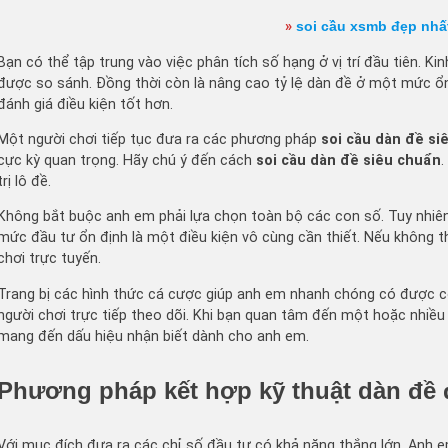
»
soi cầu xsmb đẹp nhấ
Bạn có thể tập trung vào việc phân tích số hạng ở vị trí đầu tiên. 
được so sánh. Đồng thời còn là nâng cao tỷ lệ dàn đề ở một mức ổn 
đánh giá điều kiện tốt hơn.
Một người chơi tiếp tục đưa ra các phương pháp
soi cầu dàn đề si
cực kỳ quan trọng. Hãy chú ý đến cách
soi cầu dàn đề siêu chuẩn
.
trị lô đề.
Không bắt buộc anh em phải lựa chọn toàn bộ các con số. Tuy nhiê
mức đầu tư ổn định là một điều kiện vô cùng cần thiết. Nếu không t
chơi trực tuyến.
Trang bị các hình thức cá cược giúp anh em nhanh chóng có được cơ
người chơi trực tiếp theo dõi. Khi bạn quan tâm đến một hoặc nhiều 
mang đến dấu hiệu nhận biết dành cho anh em.
Phương pháp kết hợp kỹ thuật dàn đề 
Với mục đích đưa ra các chỉ số đầu tư có khả năng thắng lớn. Anh em