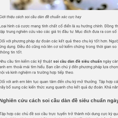
Giới thiệu cách soi cầu dàn đề chuẩn xác cực hay
Loại hình cá cược mang tính chất cổ điển là xu hướng chính. Đồng t
tập trung nghiên cứu vào các giá trị đầu tư. Mục đích đưa ra con số
Đối với phương pháp dự đoán các kết quả theo chu kỳ tốt hơn. Người 
ứng dụng. Điều đó cũng nói lên cơ sở kiểm chứng trong thời gian so 
thông tin tốt.
Nhu cầu tìm kiếm các kỹ thuật
soi cầu dàn đề siêu chuẩn
ngày càn
anh em thoải mái tìm hiểu. Bạn cần chú ý đến phương pháp lựa chọn
hội và kinh nghiệm ra trường hợp tiếp theo.
Đối với anh em liên tục quan tâm đến chu kỳ mở thưởng. Tập hợp các
hãy bổ sung các kiến thức xung quanh cho kết quả dự đoán. Khả nă
Nghiên cứu cách soi cầu dàn đề siêu chuẩn ngà
Tập hợp các chủ đề soi cầu trực tuyến trở thành nội dung cực kỳ q