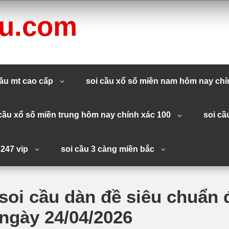
u.com
cầu mt cao cấp
soi cầu xổ số miền nam hôm nay chí
cầu xổ số miền trung hôm nay chính xác 100
soi cầ
 247 vip
soi cầu 3 càng miền bắc
soi cầu dàn đề siêu chuẩn
ngày 24/04/2026