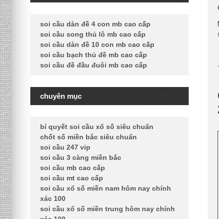
soi cầu dàn đề 4 con mb cao cấp
soi cầu song thủ lô mb cao cấp
soi cầu dàn đề 10 con mb cao cấp
soi cầu bạch thủ đề mb cao cấp
soi cầu đề đầu đuôi mb cao cấp
chuyên mục
bí quyết soi cầu xổ số siêu chuẩn
chốt số miền bắc siêu chuẩn
soi cầu 247 vip
soi cầu 3 càng miền bắc
soi cầu mb cao cấp
soi cầu mt cao cấp
soi cầu xổ số miền nam hôm nay chính
xác 100
soi cầu xổ số miền trung hôm nay chính
xác 100