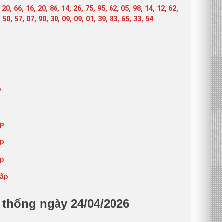
 20, 66, 16, 20, 86, 14, 26, 75, 95, 62, 05, 98, 14, 12, 62,
, 50, 57, 07, 90, 30, 09, 09, 01, 39, 83, 65, 33, 54
p
p
p
ấp
ấp
ấp
cấp
 thống ngày 24/04/2026