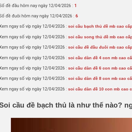
Số đề đầu hôm nay ngày 12/04/2026 :
1
Số đề đuôi hôm nay ngày 12/04/2026 :
6
Xem ngay số víp ngày 12/04/2026 :
soi cầu bạch thủ đề mb cao cấ
Xem ngay số víp ngày 12/04/2026 :
soi cầu song thủ đề mb cao cấ
Xem ngay số víp ngày 12/04/2026 :
soi cầu đề đầu đuôi mb cao cấ
Xem ngay số víp ngày 12/04/2026 :
soi cầu dàn đề 4 con mb cao c
Xem ngay số víp ngày 12/04/2026 :
soi cầu dàn đề 6 con mb cao c
Xem ngay số víp ngày 12/04/2026 :
soi cầu dàn đề 8 con mb cao c
Xem ngay số víp ngày 12/04/2026 :
soi cầu dàn đề 10 con mb cao 
Soi cầu đề bạch thủ là như thế nào? n