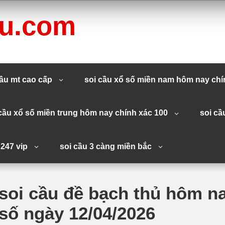
u.com
cầu mt cao cấp
soi cầu xổ số miền nam hôm nay chí
cầu xổ số miền trung hôm nay chính xác 100
soi cầ
 247 vip
soi cầu 3 càng miền bắc
soi cầu đề bạch thủ hôm n
số ngày 12/04/2026