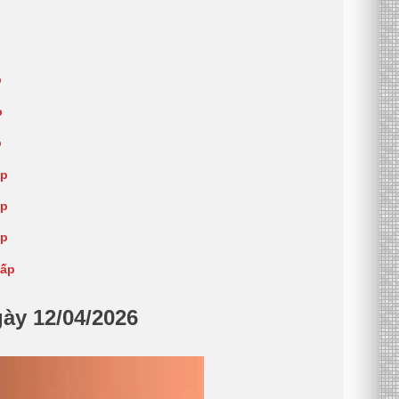
p
p
p
ấp
ấp
ấp
cấp
gày 12/04/2026