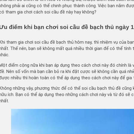
không phải ai cũng có thể chinh phục thành công. Việc bạn nắm đượ
có tham gia chơi cách soi cầu đề này hay không?
Ưu điểm khi bạn chơi soi cầu đề bạch thủ ngày 1
Khi tham gia chơi soi cầu đề bạch thủ hôm nay, thì nhiệm vụ của bạ
nhất. Thế nên, bạn sẽ không mất quá nhiều thời gian để có thể tính
khác.
Một điểm cộng nữa khi bạn áp dụng theo cách chơi này đó chính là 
đề. Nên số vốn mà bạn cần bỏ ra khi đặt cược sẽ không cần quá nhi
được nhiều thì hoàn toàn có thể áp dụng theo cách chơi này để gia 
Không những vậy, phương thức để có thể soi cầu bạch thủ đề cũng kh
hữu ích. Bạn có thể áp dụng theo những cách chơi này và từ đó sẽ
nhất.