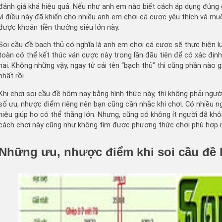
đánh giá khá hiệu quả. Nếu như anh em nào biết cách áp dụng đúng c
vì điều này đã khiến cho nhiều anh em chơi cá cược yêu thích và m
được khoản tiền thưởng siêu lớn này.
Soi cầu đề bạch thủ có nghĩa là anh em chơi cá cược sẽ thực hiện 
toàn có thể kết thúc ván cược này trong lần đầu tiên để có xác địn
hai. Không những vậy, ngay từ cái tên “bạch thủ” thì cũng phần nào
nhất rồi.
Khi chơi soi cầu đề hôm nay bằng hình thức này, thì không phải ng
số ưu, nhược điểm riêng nên bạn cũng cần nhắc khi chơi. Có nhiều 
hiệu giúp họ có thể thắng lớn. Nhưng, cũng có không ít người đã 
cách chơi này cũng như không tìm được phương thức chơi phù hợp 
Những ưu, nhược điểm khi soi cầu đề 