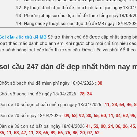
Kỹ thuật đánh độc thủ đề theo hình tam giác ngày 18/04
Phương pháp soi cầu độc thủ đề theo tổng ngày 18/04/2
Nâng cao kỹ thuật soi cầu độc thủ đề MB ngày 18/04/202
Soi cầu độc thủ đề MB
Sẽ trở thành chủ đề được cập nhật trong bài 
loạt thắc mắc dành cho anh em. Khi người chơi mới chỉ tìm hiểu các
so sánh hàng loạt các kiến thức soi cầu. Đừng tiếc vài phút để theo d
soi cầu 247 dàn đề đẹp nhất hôm nay m
Chốt số bạch thủ đề miễn phí ngày 18/04/2026 :
38
Chốt số song thủ đề ngày 18/04/2026 :
78, 34
Dàn đề 10 số cực chuẩn miễn phí ngày 18/04/2026 :
11, 23, 64, 46, 8
Dàn đề 20 số ngày 18/04/2026 :
09, 63, 92, 30, 65, 60, 11, 04, 62, 96,
Dàn đề 36 con số bất bại ngày 18/04/2026
41, 52, 08, 24, 06, 26, 45,
35, 11, 58, 47, 11, 28, 65, 89, 56, 76, 85, 20, 07, 62