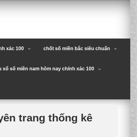
nh xác 100
chốt số miền bắc siêu chuẩn
u xổ số miền nam hôm nay chính xác 100
yên trang thống kê