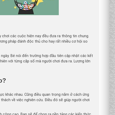
 chơi các cuộc hiện nay đều đưa ra thông tin chung.
ương pháp đánh độc thủ cho hay rất nhiều cơ hội so
i ngày. Bé nói đến trường hợp đầu tiên cập nhật các kết
nhiên với từng cặp số mà người chơi đưa ra. Lượng lớn
o?
 vực khác nhau. Cũng điều quan trọng nằm ở cách ứng
 thách về việc nghiên cứu. Điều đó sẽ giúp người chơi
 công cao. Bạn sẽ để chọn ra nền tảng các kiến thức