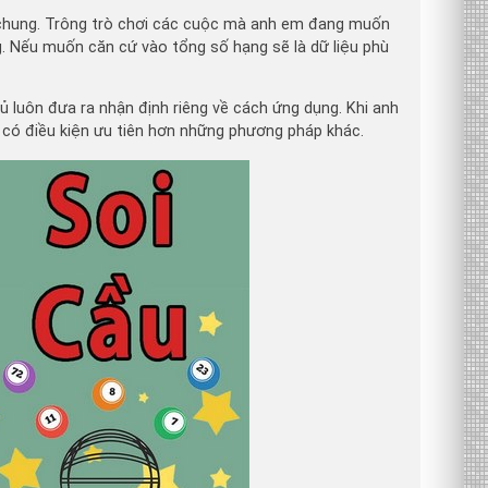
 chung. Trông trò chơi các cuộc mà anh em đang muốn
g. Nếu muốn căn cứ vào tổng số hạng sẽ là dữ liệu phù
ủ luôn đưa ra nhận định riêng về cách ứng dụng. Khi anh
ẽ có điều kiện ưu tiên hơn những phương pháp khác.