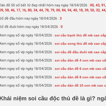
Dàn đề 50 số bất tử đẹp nhất hôm nay ngày 18/04/2026 :
00, 43, 91,
09, 58, 46, 17, 16, 80, 34, 44, 78, 79, 00, 84, 94, 40, 18, 39, 50, 32, 44
Số đề đầu hôm nay ngày 18/04/2026 :
3
Số đề đuôi hôm nay ngày 18/04/2026 :
0
Xem ngay số víp ngày 18/04/2026 :
soi cầu bạch thủ đề mb cao cấ
Xem ngay số víp ngày 18/04/2026 :
soi cầu song thủ đề mb cao cấ
Xem ngay số víp ngày 18/04/2026 :
soi cầu đề đầu đuôi mb cao cấ
Xem ngay số víp ngày 18/04/2026 :
soi cầu dàn đề 4 con mb cao c
Xem ngay số víp ngày 18/04/2026 :
soi cầu dàn đề 6 con mb cao c
Xem ngay số víp ngày 18/04/2026 :
soi cầu dàn đề 8 con mb cao c
Xem ngay số víp ngày 18/04/2026 :
soi cầu dàn đề 10 con mb cao 
Khái niệm soi cầu độc thủ đề là gì? ng