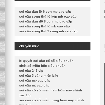
soi cầu dàn lô 6 con mb cao cấp
soi cầu song thủ lô kép mb cao cấp
soi cầu dàn đề 8 con mb cao cấp
soi cầu song thủ lô mb cao cấp
soi cầu song thủ 3 càng mb cao cấp
chuyên mục
bí quyết soi cầu xổ số siêu chuẩn
chốt số miền bắc siêu chuẩn
soi cầu 247 vip
soi cầu 3 càng miền bắc
soi cầu mb cao cấp
soi cầu mt cao cấp
soi cầu xổ số miền nam hôm nay chính
xác 100
soi cầu xổ số miền trung hôm nay chính
xác 100