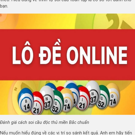
bạn.
Đánh giá cách soi cầu độc thủ miền Bắc chuẩn
Nếu muốn hiểu đúng về các vị trí so sánh kết quả. Anh em hãy tiến