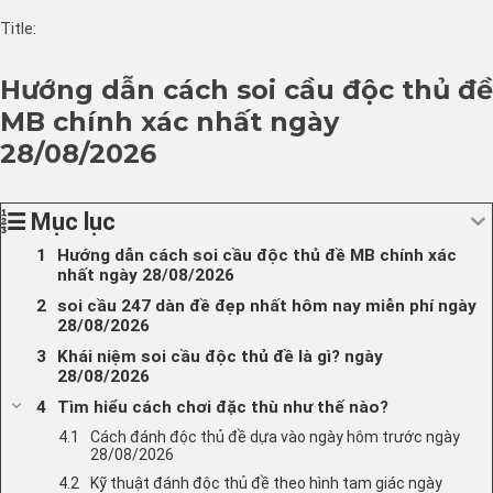
Title:
Hướng dẫn cách soi cầu độc thủ đề
MB chính xác nhất ngày
28/08/2026
Mục lục
Hướng dẫn cách soi cầu độc thủ đề MB chính xác
nhất ngày 28/08/2026
soi cầu 247 dàn đề đẹp nhất hôm nay miễn phí ngày
28/08/2026
Khái niệm soi cầu độc thủ đề là gì? ngày
28/08/2026
Tìm hiểu cách chơi đặc thù như thế nào?
Cách đánh độc thủ đề dựa vào ngày hôm trước ngày
28/08/2026
Kỹ thuật đánh độc thủ đề theo hình tam giác ngày