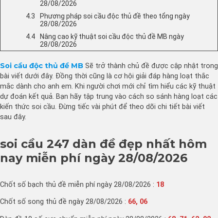
28/08/2026
Phương pháp soi cầu độc thủ đề theo tổng ngày
28/08/2026
Nâng cao kỹ thuật soi cầu độc thủ đề MB ngày
28/08/2026
Soi cầu độc thủ đề MB
Sẽ trở thành chủ đề được cập nhật trong
bài viết dưới đây. Đồng thời cũng là cơ hội giải đáp hàng loạt thắc
mắc dành cho anh em. Khi người chơi mới chỉ tìm hiểu các kỹ thuật
dự đoán kết quả. Bạn hãy tập trung vào cách so sánh hàng loạt các
kiến thức soi cầu. Đừng tiếc vài phút để theo dõi chi tiết bài viết
sau đây.
soi cầu 247 dàn đề đẹp nhất hôm
nay miễn phí ngày 28/08/2026
Chốt số bạch thủ đề miễn phí ngày 28/08/2026 :
18
Chốt số song thủ đề ngày 28/08/2026 :
66, 06