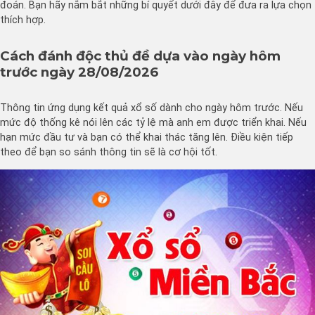
đoán. Bạn hãy nắm bắt những bí quyết dưới đây để đưa ra lựa chọn
thích hợp.
Cách đánh độc thủ đề dựa vào ngày hôm
trước ngày 28/08/2026
Thông tin ứng dụng kết quả xổ số dành cho ngày hôm trước. Nếu
mức độ thống kê nói lên các tỷ lệ mà anh em được triển khai. Nếu
hạn mức đầu tư và bạn có thể khai thác tăng lên. Điều kiện tiếp
theo để bạn so sánh thông tin sẽ là cơ hội tốt.