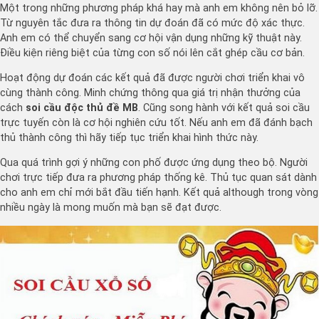
Một trong những phương pháp khá hay mà anh em không nên bỏ lỡ.
Từ nguyên tắc đưa ra thông tin dự đoán đã có mức độ xác thực.
Anh em có thể chuyển sang cơ hội vận dụng những kỹ thuật này.
Điều kiện riêng biệt của từng con số nói lên cắt ghép cầu cơ bản.
Hoạt động dự đoán các kết quả đã được người chơi triển khai vô
cùng thành công. Minh chứng thông qua giá trị nhận thưởng của
cách
soi cầu độc thủ đề MB
. Cũng song hành với kết quả soi cầu
trực tuyến còn là cơ hội nghiên cứu tốt. Nếu anh em đã đánh bạch
thủ thành công thì hãy tiếp tục triển khai hình thức này.
Qua quá trình gợi ý những con phố được ứng dụng theo bộ. Người
chơi trực tiếp đưa ra phương pháp thống kê. Thủ tục quan sát dành
cho anh em chỉ mới bắt đầu tiến hạnh. Kết quả although trong vòng
nhiều ngày là mong muốn mà bạn sẽ đạt được.