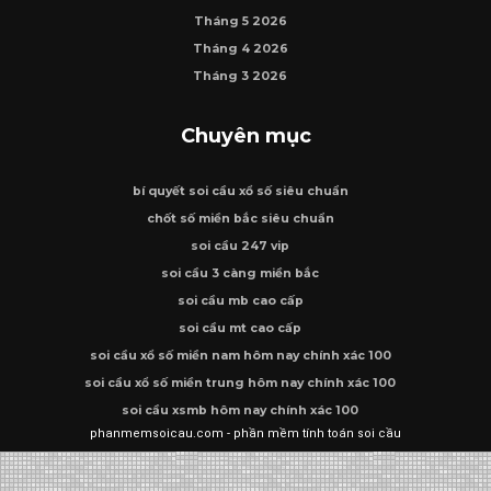
Tháng 5 2026
Tháng 4 2026
Tháng 3 2026
Chuyên mục
bí quyết soi cầu xổ số siêu chuẩn
chốt số miền bắc siêu chuẩn
soi cầu 247 vip
soi cầu 3 càng miền bắc
soi cầu mb cao cấp
soi cầu mt cao cấp
soi cầu xổ số miền nam hôm nay chính xác 100
soi cầu xổ số miền trung hôm nay chính xác 100
soi cầu xsmb hôm nay chính xác 100
phanmemsoicau.com - phần mềm tính toán soi cầu