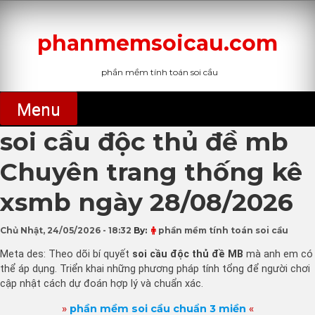
Skip
to
content
phanmemsoicau.com
phần mềm tính toán soi cầu
Menu
soi cầu độc thủ đề mb
Chuyên trang thống kê
xsmb ngày 28/08/2026
Chủ Nhật, 24/05/2026 - 18:32
By:
phần mềm tính toán soi cầu
Meta des: Theo dõi bí quyết
soi cầu độc thủ đề MB
mà anh em có
thể áp dụng. Triển khai những phương pháp tính tổng để người chơi
cập nhật cách dự đoán hợp lý và chuẩn xác.
phần mềm soi cầu chuẩn 3 miền
»
«