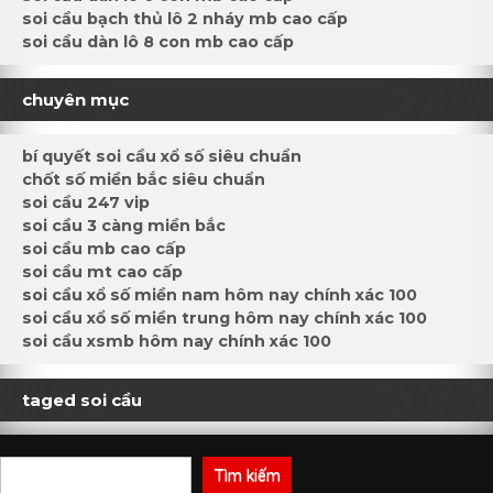
soi cầu bạch thủ lô 2 nháy mb cao cấp
soi cầu dàn lô 8 con mb cao cấp
chuyên mục
bí quyết soi cầu xổ số siêu chuẩn
chốt số miền bắc siêu chuẩn
soi cầu 247 vip
soi cầu 3 càng miền bắc
soi cầu mb cao cấp
soi cầu mt cao cấp
soi cầu xổ số miền nam hôm nay chính xác 100
soi cầu xổ số miền trung hôm nay chính xác 100
soi cầu xsmb hôm nay chính xác 100
taged soi cầu
Tìm kiếm