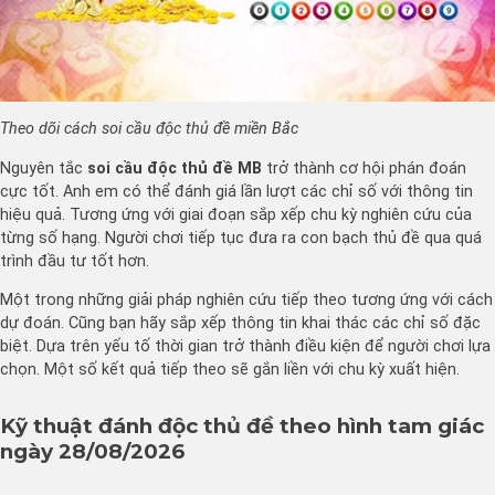
Theo dõi cách soi cầu độc thủ đề miền Bắc
Nguyên tắc
soi cầu độc thủ đề MB
trở thành cơ hội phán đoán
cực tốt. Anh em có thể đánh giá lần lượt các chỉ số với thông tin
hiệu quả. Tương ứng với giai đoạn sắp xếp chu kỳ nghiên cứu của
từng số hạng. Người chơi tiếp tục đưa ra con bạch thủ đề qua quá
trình đầu tư tốt hơn.
Một trong những giải pháp nghiên cứu tiếp theo tương ứng với cách
dự đoán. Cũng bạn hãy sắp xếp thông tin khai thác các chỉ số đặc
biệt. Dựa trên yếu tố thời gian trở thành điều kiện để người chơi lựa
chọn. Một số kết quả tiếp theo sẽ gắn liền với chu kỳ xuất hiện.
Kỹ thuật đánh độc thủ đề theo hình tam giác
ngày 28/08/2026