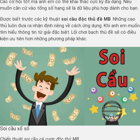
Các cơ hội tốt mà anh em có thể khai thác cực kỳ đa dạng. Nếu
muốn căn cứ vào tổng số hạng sẽ là dữ liệu phù hợp dành cho bạn.
Được biết trước các kỹ thuật
soi cầu độc thủ đề MB
. Những cao
thủ luôn đưa ra nhận định riêng về cách ứng dụng. Khi anh em muốn
tìm hiểu thông tin từ giải đặc biệt. Lối chơi bạch thủ đề sẽ có điều
kiện ưu tiên hơn những phương pháp khác.
Soi cầu xổ số
Chiến thuật soi cầu cá cược độc thủ MB