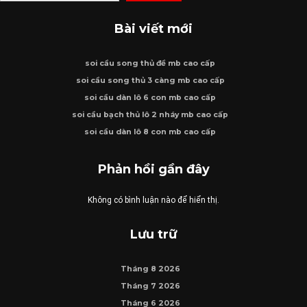
Bài viết mới
soi cầu song thủ đề mb cao cấp
soi cầu song thủ 3 càng mb cao cấp
soi cầu dàn lô 6 con mb cao cấp
soi cầu bạch thủ lô 2 nháy mb cao cấp
soi cầu dàn lô 8 con mb cao cấp
Phản hồi gần đây
Không có bình luận nào để hiển thị.
Lưu trữ
Tháng 8 2026
Tháng 7 2026
Tháng 6 2026