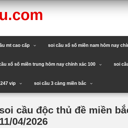
u.com
cầu mt cao cấp
soi cầu xổ số miền nam hôm nay chí
cầu xổ số miền trung hôm nay chính xác 100
soi cầ
 247 vip
soi cầu 3 càng miền bắc
soi cầu độc thủ đề miền bắ
11/04/2026