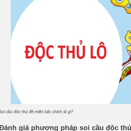
Soi cầu độc thủ đề miền bắc chính là gì?
Đánh giá phương pháp soi cầu độc thủ