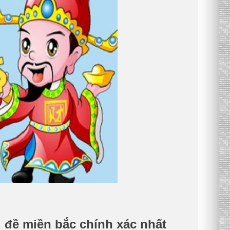
 đề miền bắc chính xác nhất