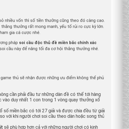
 bỏ nhiều vốn thì số tiền thưởng cũng theo đó càng cao.
thắng thưởng rất mong manh, yếu tố rủi ro cực kỳ lớn.
 tham gia cá cược nhé.
hương pháp
soi cầu độc thủ đề miền bắc chính xác
oi cầu này để nâng tối đa cơ hội thắng thưởng nhé.
em game thủ sẽ nhận được những ưu điểm không thể phủ
không cần phải đầu tư những dàn đề có thể tới hàng
c vào duy nhất 1 con trong 1 vòng quay thưởng xổ
ổ số miền bắc có tới 27 giải và được chia đều từ giải
 so với khi người chơi soi cầu theo dàn hoặc song thủ
ất
sẽ phù hợp hơn cả với những người chơi có kinh