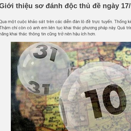
Giới thiệu sơ đánh độc thủ đề ngày 17
Qua một cuộc khảo sát trên các diễn đàn lô đề trực tuyến. Thống k
Thậm chí còn có anh em liên tục khai thác phương pháp này. Quá tr
năng khai thác thông tin cũng trở nên hậu ích hơn.