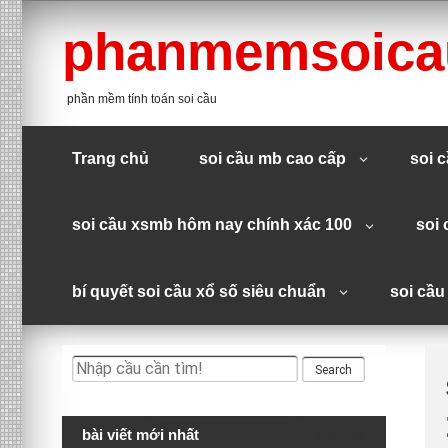
Skip
to
phanmemsoica
content
phần mềm tính toán soi cầu
Trang chủ
soi cầu mb cao cấp
soi 
soi cầu xsmb hôm nay chính xác 100
soi 
bí quyết soi cầu xổ số siêu chuẩn
soi cầu
Search
bài viết mới nhất