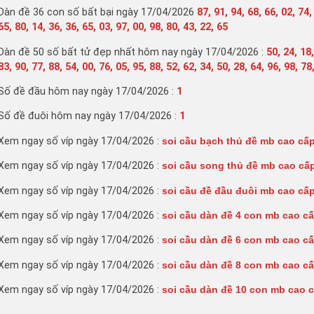
Dàn đề 36 con số bất bại ngày 17/04/2026
87, 91, 94, 68, 66, 02, 74,
65, 80, 14, 36, 36, 65, 03, 97, 00, 98, 80, 43, 22, 65
Dàn đề 50 số bất tử đẹp nhất hôm nay ngày 17/04/2026 :
50, 24, 18,
83, 90, 77, 88, 54, 00, 76, 05, 95, 88, 52, 62, 34, 50, 28, 64, 96, 98, 78
Số đề đầu hôm nay ngày 17/04/2026 :
1
Số đề đuôi hôm nay ngày 17/04/2026 :
1
Xem ngay số víp ngày 17/04/2026 :
soi cầu bạch thủ đề mb cao cấ
Xem ngay số víp ngày 17/04/2026 :
soi cầu song thủ đề mb cao cấ
Xem ngay số víp ngày 17/04/2026 :
soi cầu đề đầu đuôi mb cao cấ
Xem ngay số víp ngày 17/04/2026 :
soi cầu dàn đề 4 con mb cao c
Xem ngay số víp ngày 17/04/2026 :
soi cầu dàn đề 6 con mb cao c
Xem ngay số víp ngày 17/04/2026 :
soi cầu dàn đề 8 con mb cao c
Xem ngay số víp ngày 17/04/2026 :
soi cầu dàn đề 10 con mb cao 