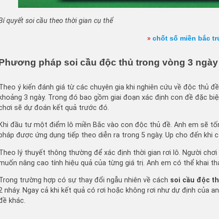
Bí quyết soi cầu theo thời gian cụ thể
»
chốt số miền bắc t
Phương pháp soi cầu độc thủ trong vòng 3 ngày
Theo ý kiến đánh giá từ các chuyên gia khi nghiên cứu về độc thủ đề.
khoảng 3 ngày. Trong đó bao gồm giai đoạn xác định con đề đặc biệt
chơi sẽ dự đoán kết quả trước đó.
Khi đầu tư một điểm lô miền Bắc vào con độc thủ đề. Anh em sẽ tố
pháp được ứng dụng tiếp theo diễn ra trong 5 ngày. Up cho đến khi 
Theo lý thuyết thông thường để xác định thời gian rơi lô. Người chơ
muốn nâng cao tính hiệu quả của từng giá trị. Anh em có thể khai t
Trong trường hợp có sự thay đổi ngẫu nhiên về cách
soi cầu độc t
2 nháy. Ngay cả khi kết quả có rơi hoặc không rơi như dự định của a
đề khác.