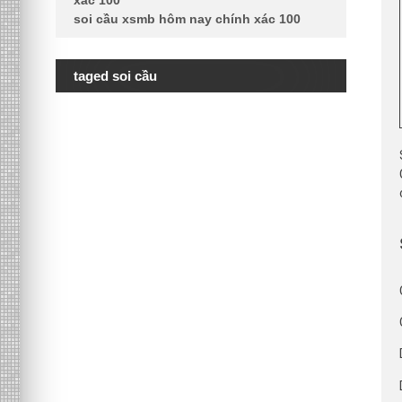
soi cầu xsmb hôm nay chính xác 100
taged soi cầu