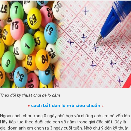
Theo dõi kỹ thuật chơi đề lô câm
cách bắt dàn lô mb siêu chuẩn
»
«
Ngoài cách chơi trong 0 ngày phù hợp với những anh em có vốn lớn.
Hãy tiếp tục theo đuổi các con số nằm trong giải đặc biệt. Đây là
giai đoạn anh em chọn ra 3 ngày cuối tuần. Nhớ chú ý đến kỹ thuật