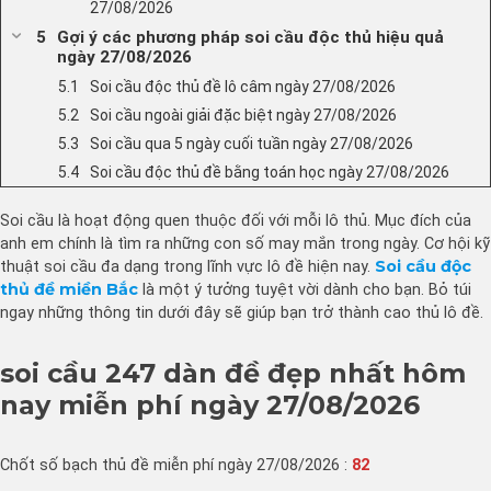
27/08/2026
Gợi ý các phương pháp soi cầu độc thủ hiệu quả
ngày 27/08/2026
Soi cầu độc thủ đề lô câm ngày 27/08/2026
Soi cầu ngoài giải đặc biệt ngày 27/08/2026
Soi cầu qua 5 ngày cuối tuần ngày 27/08/2026
Soi cầu độc thủ đề bằng toán học ngày 27/08/2026
Soi cầu là hoạt động quen thuộc đối với mỗi lô thủ. Mục đích của
anh em chính là tìm ra những con số may mắn trong ngày. Cơ hội kỹ
Soi cầu độc
thuật soi cầu đa dạng trong lĩnh vực lô đề hiện nay.
thủ đề miền Bắc
là một ý tưởng tuyệt vời dành cho bạn. Bỏ túi
ngay những thông tin dưới đây sẽ giúp bạn trở thành cao thủ lô đề.
soi cầu 247 dàn đề đẹp nhất hôm
nay miễn phí ngày 27/08/2026
Chốt số bạch thủ đề miễn phí ngày 27/08/2026 :
82