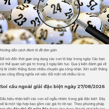
Hướng dẫn cách đánh lô đề đơn giản
Để nói đến thời gian ứng dụng các con lô kép trong ngày. Các bạn
có thể quan sát giá trị trong 3 ngày liên tục. Qua ý kiến đánh giá về
tỷ lệ chiến thắng được nhiều chuyên gia công nhận. Xét suất thắng
cao cũng đồng nghĩa với việc đối mặt với nhiều rủi ro.
Soi cầu ngoài giải đặc biệt ngày 27/08/2026
Dấu hiệu nhận biết các con số ngẫu nhiên trong giải đặc biệt. Đây
sẽ là một tập hợp bao gồm các giá trị rời rạc. Theo phương pháp