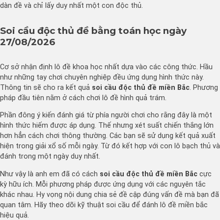
dàn đề và chỉ lấy duy nhất một con độc thủ.
Soi cầu độc thủ đề bằng toán học ngày
27/08/2026
Cơ sở nhận định lô đề khoa học nhất dựa vào các công thức. Hầu
như những tay chơi chuyên nghiệp đều ứng dụng hình thức này.
Thông tin sẽ cho ra kết quả
soi cầu độc thủ đề miền Bắc
. Phương
pháp đầu tiên nằm ở cách chơi lô đề hình quả trám.
Phần đông ý kiến đánh giá từ phía người chơi cho rằng đây là một
hình thức hiếm được áp dụng. Thế nhưng xét suất chiến thắng lớn
hơn hẳn cách chơi thông thường. Các bạn sẽ sử dụng kết quả xuất
hiện trong giải xổ số mỗi ngày. Từ đó kết hợp với con lô bạch thủ và
đánh trong một ngày duy nhất.
Như vậy là anh em đã có cách
soi cầu độc thủ đề miền Bắc
cực
kỳ hữu ích. Mỗi phương pháp được ứng dụng với các nguyên tắc
khác nhau. Hy vọng nội dung chia sẻ đề cập đúng vấn đề mà bạn đã
quan tâm. Hãy theo dõi kỹ thuật soi cầu để đánh lô đề miền bắc
hiệu quả.