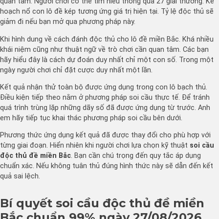
quan tâm. Người chơi có thể tìm hiểu thông qua 27 giải thưởng. Kế
hoạch nổ con lô đề kép tương ứng giá trị hiện tại. Tỷ lệ độc thủ sẽ
giảm đi nếu bạn mở qua phương pháp này.
Khi hình dung về cách đánh độc thủ cho lô đề miền Bắc. Khá nhiều
khái niệm cũng như thuật ngữ về trò chơi cần quan tâm. Các bạn
hãy hiểu đây là cách dự đoán duy nhất chỉ một con số. Trong một
ngày người chơi chỉ đặt cược duy nhất một lần.
Kết quả nhận thử toàn bộ được ứng dụng trong con lô bạch thủ.
Điều kiện tiếp theo nằm ở phương pháp soi cầu thực tế. Để tránh
quá trình trùng lặp những dãy số đã được ứng dụng từ trước. Anh
em hãy tiếp tục khai thác phương pháp soi cầu bên dưới.
Phương thức ứng dụng kết quả đã được thay đổi cho phù hợp với
từng giai đoạn. Hiển nhiên khi người chơi lựa chọn kỹ thuật
soi cầu
độc thủ đề miền Bắc
. Bạn cần chú trọng đến quy tắc áp dụng
chuẩn xác. Nếu không tuân thủ đúng hình thức này sẽ dẫn đến kết
quả sai lệch.
Bí quyết soi cầu độc thủ đề miền
Bắc chuẩn 99% ngày 27/08/2026