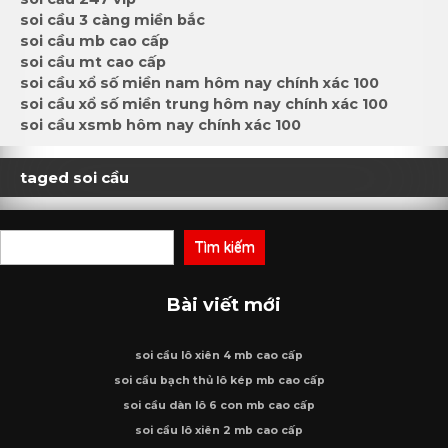
soi cầu 3 càng miền bắc
soi cầu mb cao cấp
soi cầu mt cao cấp
soi cầu xổ số miền nam hôm nay chính xác 100
soi cầu xổ số miền trung hôm nay chính xác 100
soi cầu xsmb hôm nay chính xác 100
taged soi cầu
Tìm kiếm
Bài viết mới
soi cầu lô xiên 4 mb cao cấp
soi cầu bạch thủ lô kép mb cao cấp
soi cầu dàn lô 6 con mb cao cấp
soi cầu lô xiên 2 mb cao cấp