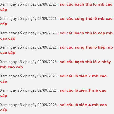
soi cầu bạch thủ lô mb cao
Xem ngay số víp ngày 02/09/2026 :
cấp
soi cầu song thủ lô mb cao
Xem ngay số víp ngày 02/09/2026 :
cấp
soi cầu bạch thủ lô kép mb
Xem ngay số víp ngày 02/09/2026 :
cao cấp
soi cầu song thủ lô kép mb
Xem ngay số víp ngày 02/09/2026 :
cao cấp
soi cầu bạch thủ lô 2 nháy
Xem ngay số víp ngày 02/09/2026 :
mb cao cấp
soi cầu lô xiên 2 mb cao
Xem ngay số víp ngày 02/09/2026 :
cấp
soi cầu lô xiên 3 mb cao
Xem ngay số víp ngày 02/09/2026 :
cấp
soi cầu lô xiên 4 mb cao
Xem ngay số víp ngày 02/09/2026 :
cấp