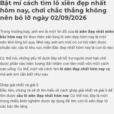
Bật mí cách tìm lô xiên đẹp nhất
hôm nay, chơi chắc thắng không
nên bỏ lỡ ngày 02/09/2026
Trong trường hợp, anh em là một tín đồ của
lô xiên đẹp nhất miền
bắc hôm nay
thì thực hiện săn lùng lô xiên đẹp hôm nay là một
việc khó lòng bỏ qua. Nhờ vậy, anh em mới có cơ hội nắm được
chuẩn xác cầu lô khu vực miền Bắc đẹp nhất hôm nay là con lô nào.
Có thể nói, những yếu tố dưới đây sẽ hỗ trợ người chơi hạn chế
được phần nào hiện tượng đặt nhầm con làm mất vốn một cách
oan uổng. Cụ thể, một vài cách tìm
lô xiên đẹp nhất hôm nay
vip
mà anh em cần biết như sau:
Ghép giải nhất và giải 5
Đầu tiên, chúng ta sẽ đi tìm hiểu về cách ghép giải nhất và giải 5 để
tìm được
cầu lô xiên đẹp nhất hôm nay
. Có thể nói, đây là một
trong nhiều kinh nghiệm được áp dụng để tìm con lô xiên đẹp từ
các bậc lão làng.