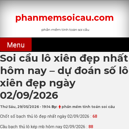
Skip
to
content
phanmemsoicau.com
phần mềm tính toán soi cầu
Menu
Soi cầu lô xiên đẹp nhất
hôm nay – dự đoán số lô
xiên đẹp ngày
02/09/2026
Thứ Sáu, 29/05/2026 - 19:14
By:
phần mềm tính toán soi cầu
Chốt số bạch thủ lô đẹp nhất ngày 02/09/2026 :
68
Cầu bạch thủ lô kép mb hôm nay 02/09/2026 :
88