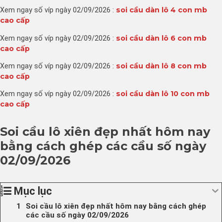
soi cầu dàn lô 4 con mb
Xem ngay số víp ngày 02/09/2026 :
cao cấp
soi cầu dàn lô 6 con mb
Xem ngay số víp ngày 02/09/2026 :
cao cấp
soi cầu dàn lô 8 con mb
Xem ngay số víp ngày 02/09/2026 :
cao cấp
soi cầu dàn lô 10 con mb
Xem ngay số víp ngày 02/09/2026 :
cao cấp
Soi cầu lô xiên đẹp nhất hôm nay
bằng cách ghép các cầu số ngày
02/09/2026
Mục lục
Soi cầu lô xiên đẹp nhất hôm nay bằng cách ghép
các cầu số ngày 02/09/2026