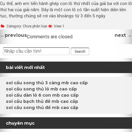
Cụ thể, anh em tiến hành ghép con lô thứ nhất của giải ba với con lô
thứ hai của giải năm. Đây là một con lô có tần suất hiện diện liên
tục, thường chúng sẽ rơi vào khoảngs từ 3 đến 5 ngày.
Category: Chưa phân loại
View 1
←
previous
next
→
Comments are closed.
Search
bài viết mới nhất
soi cầu song thủ 3 càng mb cao cấp
soi cầu song thủ lô mb cao cấp
soi cầu dàn lô 6 con mb cao cấp
soi cầu bạch thủ đề mb cao cấp
soi cầu song thủ đề mb cao cấp
chuyên mục