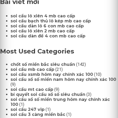
Bài viết mới
soi cầu lô xiên 4 mb cao cấp
soi cầu bạch thủ lô kép mb cao cấp
soi cầu dàn lô 6 con mb cao cấp
soi cầu lô xiên 2 mb cao cấp
soi cầu dàn đề 4 con mb cao cấp
Most Used Categories
chốt số miền bắc siêu chuẩn
(142)
soi cầu mb cao cấp
(21)
soi cầu xsmb hôm nay chính xác 100
(10)
soi cầu xổ số miền nam hôm nay chính xác 100
(9)
soi cầu mt cao cấp
(9)
bí quyết soi cầu xổ số siêu chuẩn
(3)
soi cầu xổ số miền trung hôm nay chính xác
100
(1)
soi cầu 247 vip
(1)
soi cầu 3 càng miền bắc
(1)