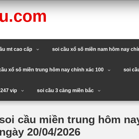
u.com
cầu mt cao cấp
soi cầu xổ số miền nam hôm nay chí
cầu xổ số miền trung hôm nay chính xác 100
soi cầ
 247 vip
soi cầu 3 càng miền bắc
soi cầu miền trung hôm nay 
ngày 20/04/2026