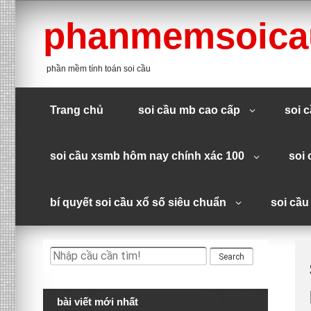
Skip
to
phanmemsoica
content
phần mềm tính toán soi cầu
Trang chủ
soi cầu mb cao cấp
soi 
soi cầu xsmb hôm nay chính xác 100
soi 
bí quyết soi cầu xổ số siêu chuẩn
soi cầu
Search
bài viết mới nhất