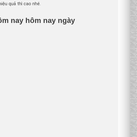
iệu quả thì cao nhé.
hôm nay hôm nay ngày