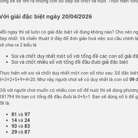
tổng đề sẽ tìm ra những con số đẹp để chốt và nuôi. Thực hiện tổn
Với giải đặc biệt ngày 20/04/2026
Mỗi ngày thì sẽ luôn có giải đặc biệt về đúng không nào? Cho nên ng
đẹp nhất. Và chiến thuật ở đây để đơn giản hoá việc soi cầu chính là 
sẽ chia ra 2 kiểu là:
Soi và chốt duy nhất một số với tổng đề các con số giải đặ
Soi và chốt nhiều số với tổng đề đầu đuôi giải đặc biệt
Thực hiện với soi và chốt duy nhất một con số như sau. Số đặc biệt 
8+3+2+5+9+4=20. Như vậy, người chơi sẽ có duy nhất là con số
09
đ
Đối với người chơi muốn có nhiều con số để nuôi thì sẽ dùng phương 
181794 thì bạn có tổng đề đầu đuôi là 0+5=1. Bạn sẽ dùng số 6 để gh
đề là:
81
và
97
14
và
24
93
và
83
29
và
87