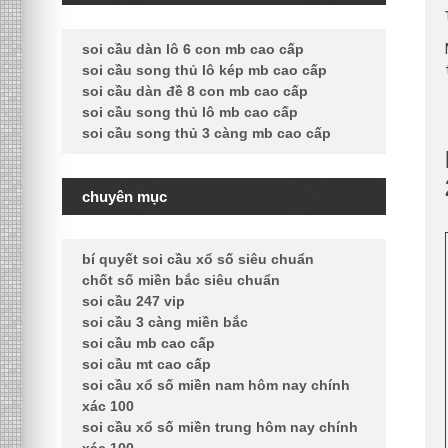
soi cầu dàn lô 6 con mb cao cấp
soi cầu song thủ lô kép mb cao cấp
soi cầu dàn đề 8 con mb cao cấp
soi cầu song thủ lô mb cao cấp
soi cầu song thủ 3 càng mb cao cấp
chuyên mục
bí quyết soi cầu xổ số siêu chuẩn
chốt số miền bắc siêu chuẩn
soi cầu 247 vip
soi cầu 3 càng miền bắc
soi cầu mb cao cấp
soi cầu mt cao cấp
soi cầu xổ số miền nam hôm nay chính
xác 100
soi cầu xổ số miền trung hôm nay chính
xác 100