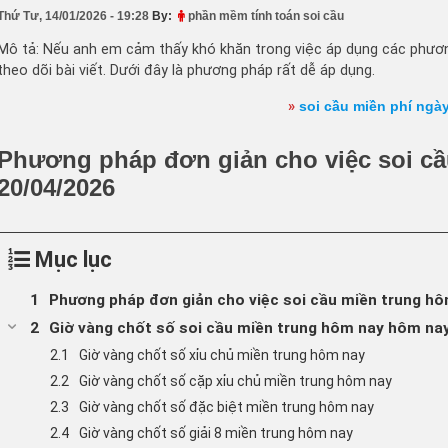
Thứ Tư, 14/01/2026 - 19:28
By:
phần mềm tính toán soi cầu
Mô tả: Nếu anh em cảm thấy khó khăn trong việc áp dụng các phươ
theo dõi bài viết. Dưới đây là phương pháp rất dễ áp dụng.
»
soi cầu miền phí ngà
Phương pháp đơn giản cho việc soi c
20/04/2026
Mục lục
Phương pháp đơn giản cho việc soi cầu miền trung h
Giờ vàng chốt số soi cầu miền trung hôm nay hôm na
Giờ vàng chốt số xỉu chủ miền trung hôm nay
Giờ vàng chốt số cặp xỉu chủ miền trung hôm nay
Giờ vàng chốt số đặc biệt miền trung hôm nay
Giờ vàng chốt số giải 8 miền trung hôm nay