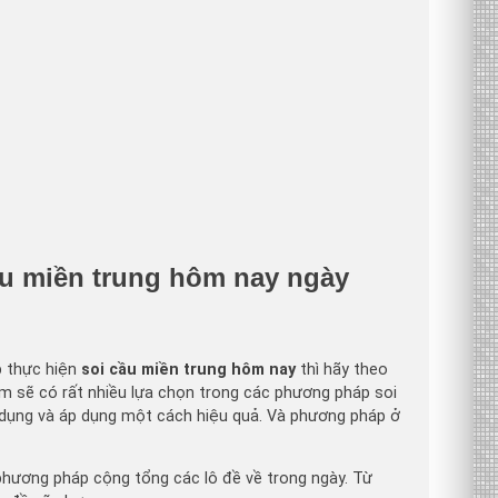
ầu miền trung hôm nay ngày
p thực hiện
soi cầu miền trung hôm nay
thì hãy theo
 em sẽ có rất nhiều lựa chọn trong các phương pháp soi
p dụng và áp dụng một cách hiệu quả. Và phương pháp ở
 phương pháp cộng tổng các lô đề về trong ngày. Từ