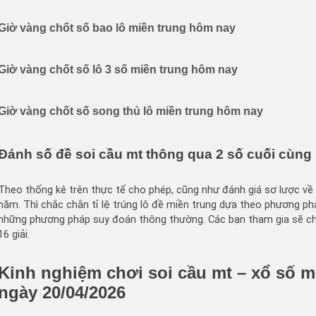
Giờ vàng chốt số bao lô miền trung hôm nay
Giờ vàng chốt số lô 3 số miền trung hôm nay
Giờ vàng chốt số song thủ lô miền trung hôm nay
Đánh số đề soi cầu mt thông qua 2 số cuối cùng
Theo thống kê trên thực tế cho phép, cũng như đánh giá sơ lược về 
năm. Thì chắc chắn tỉ lệ trúng lô đề miền trung dựa theo phương ph
những phương pháp suy đoán thông thường. Các bạn tham gia sẽ chỉ ph
16 giải.
Kinh nghiệm chơi soi cầu mt – xổ số m
ngày 20/04/2026