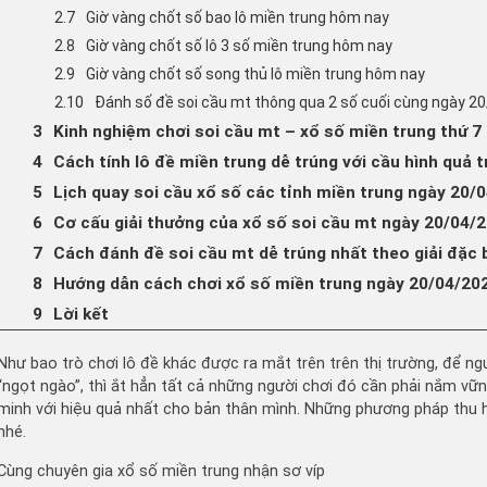
Giờ vàng chốt số bao lô miền trung hôm nay
Giờ vàng chốt số lô 3 số miền trung hôm nay
Giờ vàng chốt số song thủ lô miền trung hôm nay
Đánh số đề soi cầu mt thông qua 2 số cuối cùng ngày 2
Kinh nghiệm chơi soi cầu mt – xổ số miền trung thứ 7
Cách tính lô đề miền trung dễ trúng với cầu hình quả
Lịch quay soi cầu xổ số các tỉnh miền trung ngày 20/
Cơ cấu giải thưởng của xổ số soi cầu mt ngày 20/04/
Cách đánh đề soi cầu mt dễ trúng nhất theo giải đặc 
Hướng dẫn cách chơi xổ số miền trung ngày 20/04/20
Lời kết
Như bao trò chơi lô đề khác được ra mắt trên trên thị trường, để n
“ngọt ngào”, thì ắt hẳn tất cả những người chơi đó cần phải nắm 
minh với hiệu quả nhất cho bản thân mình. Những phương pháp thu h
nhé.
Cùng chuyên gia xổ số miền trung nhận sơ víp