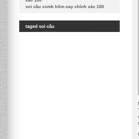
soi cầu xsmb hôm nay chính xác 100
taged soi cầu