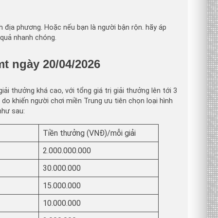
h địa phương. Hoặc nếu bạn là người bận rộn. hãy áp
 quả nhanh chóng.
mt ngày 20/04/2026
 thưởng khá cao, với tổng giá trị giải thưởng lên tới 3
 do khiến người chơi miền Trung ưu tiên chọn loại hình
như sau:
Tiền thưởng (VNĐ)/mỗi giải
2.000.000.000
30.000.000
15.000.000
10.000.000