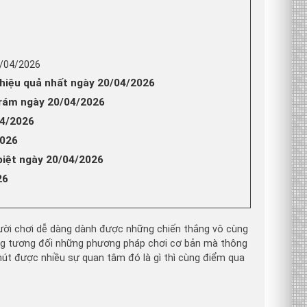
0/04/2026
 hiệu quả nhất ngày 20/04/2026
 trám ngày 20/04/2026
04/2026
2026
biệt ngày 20/04/2026
26
gười chơi dễ dàng dành được những chiến thắng vô cùng
vững tương đối những phương pháp chơi cơ bản mà thông
út được nhiều sự quan tâm đó là gì thì cùng điểm qua