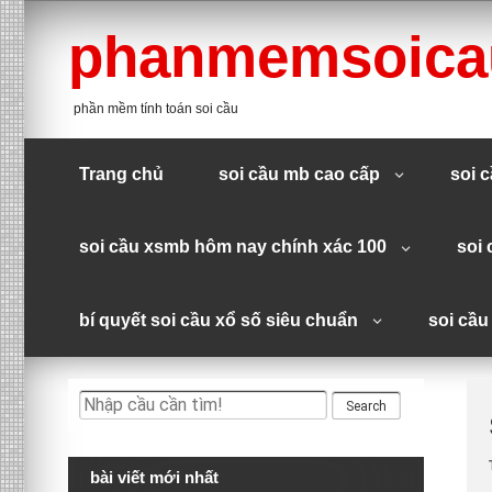
Skip
to
phanmemsoica
content
phần mềm tính toán soi cầu
Trang chủ
soi cầu mb cao cấp
soi 
soi cầu xsmb hôm nay chính xác 100
soi 
bí quyết soi cầu xổ số siêu chuẩn
soi cầu
Search
bài viết mới nhất