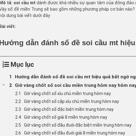
Mô tả: soi cầu mt
dành được khá nhiều sự quan tâm của đông đảo n
Vậy số đề miền Trung sẽ bao gồm những phương pháp cơ bản nào? C
nội dung bài viết dưới đây
Bài viết:
Hướng dẫn đánh số đề soi cầu mt hiệu
Mục lục
Hướng dẫn đánh số đề soi cầu mt hiệu quả bất ngờ n
Giờ vàng chốt số soi cầu miền trung hôm nay hôm na
Giờ vàng chốt số xỉu chủ miền trung hôm nay
Giờ vàng chốt số cặp xỉu chủ miền trung hôm nay
Giờ vàng chốt số đặc biệt miền trung hôm nay
Giờ vàng chốt số giải 8 miền trung hôm nay
Giờ vàng chốt số đầu đuôi đặc biệt miền trung hôm nay
Giờ vàng chốt số đầu đuôi giải 8 miền trung hôm nay