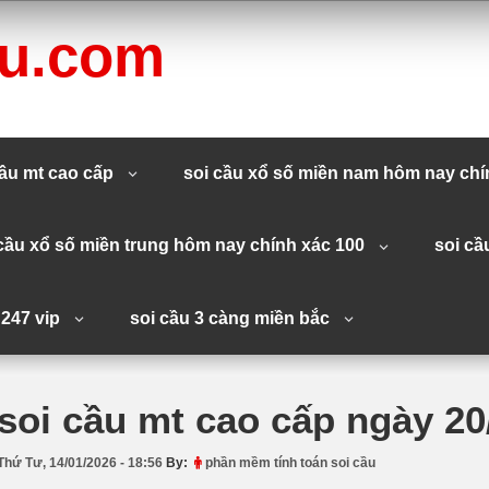
u.com
cầu mt cao cấp
soi cầu xổ số miền nam hôm nay chí
cầu xổ số miền trung hôm nay chính xác 100
soi cầ
 247 vip
soi cầu 3 càng miền bắc
soi cầu mt cao cấp ngày 20
Thứ Tư, 14/01/2026 - 18:56
By:
phần mềm tính toán soi cầu