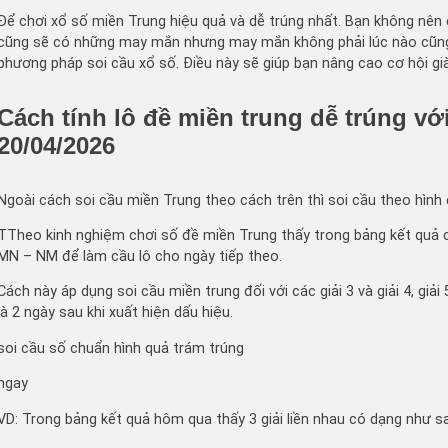
Để chơi xổ số miền Trung hiệu quả và dễ trúng nhất. Bạn không nên 
cũng sẽ có những may mắn nhưng may mắn không phải lúc nào cũng 
phương pháp soi cầu xổ số. Điều này sẽ giúp bạn nâng cao cơ hội gi
Cách tính lô đề miền trung dễ trúng vớ
20/04/2026
Ngoài cách soi cầu miền Trung theo cách trên thì soi cầu theo hình
TTheo kinh nghiệm chơi số đề miền Trung thấy trong bảng kết quả có
MN – NM để làm cầu lô cho ngày tiếp theo.
Cách này áp dụng soi cầu miền trung đối với các giải 3 và giải 4, giải 5
là 2 ngày sau khi xuất hiện dấu hiệu.
soi cầu số chuẩn hình quả trám trúng
ngay
VD: Trong bảng kết quả hôm qua thấy 3 giải liền nhau có dạng như s