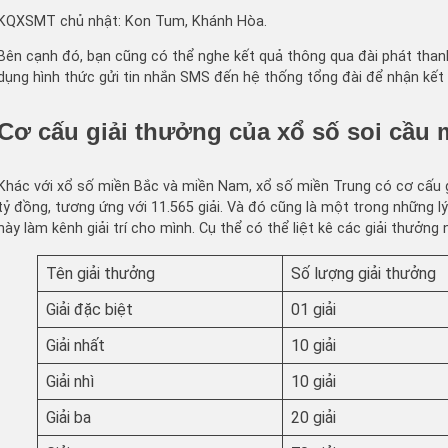
KQXSMT chủ nhật: Kon Tum, Khánh Hòa.
Bên cạnh đó, bạn cũng có thể nghe kết quả thông qua đài phát than
dụng hình thức gửi tin nhắn SMS đến hệ thống tổng đài để nhận kết
Cơ cấu giải thưởng của xổ số soi cầu 
Khác với xổ số miền Bắc và miền Nam, xổ số miền Trung có cơ cấu giải
tỷ đồng, tương ứng với 11.565 giải. Và đó cũng là một trong những lý
này làm kênh giải trí cho mình. Cụ thể có thể liệt kê các giải thưởng 
Tên giải thưởng
Số lượng giải thưởng
Giải đặc biệt
01 giải
Giải nhất
10 giải
Giải nhì
10 giải
Giải ba
20 giải