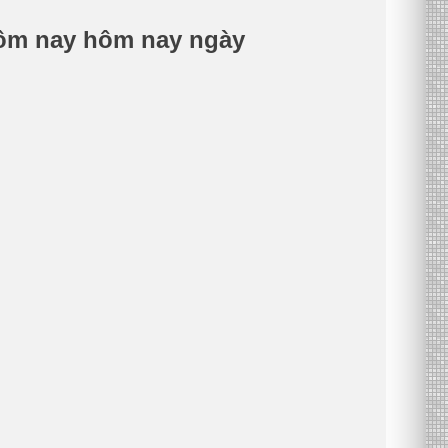
hôm nay hôm nay ngày