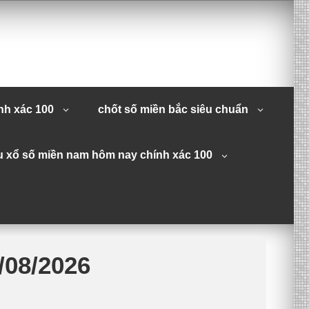
nh xác 100
chốt số miền bắc siêu chuẩn
u xổ số miền nam hôm nay chính xác 100
/08/2026