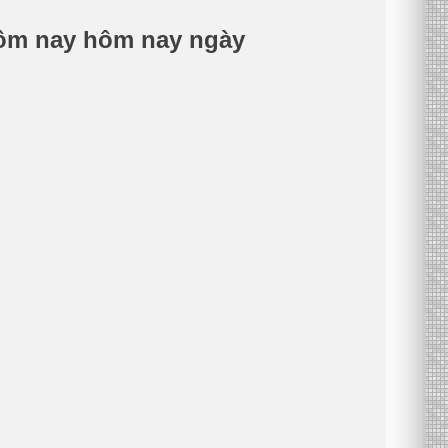
hôm nay hôm nay ngày