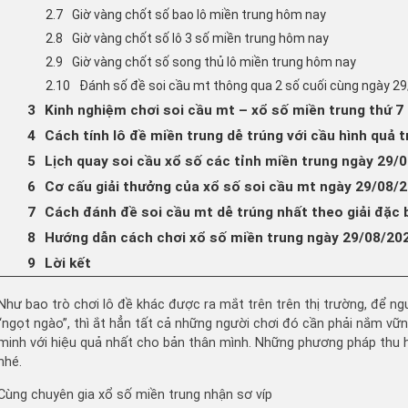
Giờ vàng chốt số bao lô miền trung hôm nay
Giờ vàng chốt số lô 3 số miền trung hôm nay
Giờ vàng chốt số song thủ lô miền trung hôm nay
Đánh số đề soi cầu mt thông qua 2 số cuối cùng ngày 2
Kinh nghiệm chơi soi cầu mt – xổ số miền trung thứ 7
Cách tính lô đề miền trung dễ trúng với cầu hình quả
Lịch quay soi cầu xổ số các tỉnh miền trung ngày 29/
Cơ cấu giải thưởng của xổ số soi cầu mt ngày 29/08/
Cách đánh đề soi cầu mt dễ trúng nhất theo giải đặc 
Hướng dẫn cách chơi xổ số miền trung ngày 29/08/20
Lời kết
Như bao trò chơi lô đề khác được ra mắt trên trên thị trường, để n
“ngọt ngào”, thì ắt hẳn tất cả những người chơi đó cần phải nắm 
minh với hiệu quả nhất cho bản thân mình. Những phương pháp thu h
nhé.
Cùng chuyên gia xổ số miền trung nhận sơ víp