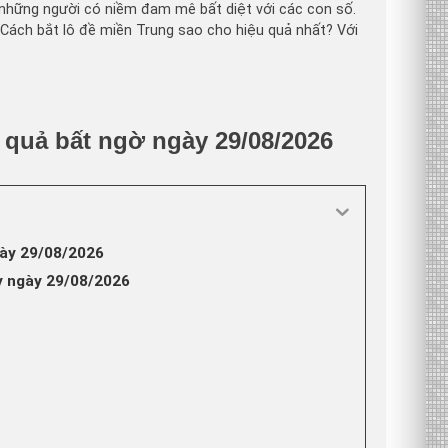
hững người có niềm đam mê bất diệt với các con số.
ách bắt lô đề miền Trung sao cho hiệu quả nhất? Với
 quả bất ngờ ngày 29/08/2026
gày 29/08/2026
y ngày 29/08/2026