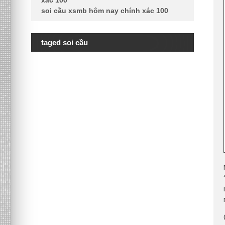
soi cầu xsmb hôm nay chính xác 100
taged soi cầu