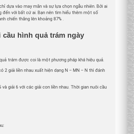
chỉ dựa vào may mắn và sự lựa chọn ngẫu nhiên. Bởi ai
đến với bất cứ ai. Bạn nên tìm hiểu thêm một số
ành chiến thắng lên khoảng 87% .
i cầu hình quả trám ngày
 quả trám được coi là một phương pháp khá hiệu quả.
 2 giải liền nhau xuất hiện dạng N – MN – N thì đánh
 và giải 6 với các giải con liền nhau. Thời gian nuôi cầu
au: