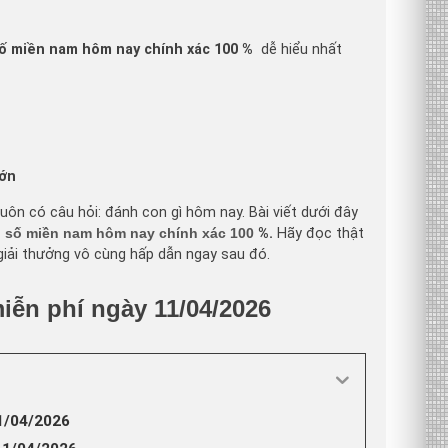
số miền nam hôm nay chính xác 100 %
dễ hiểu nhất
lớn
uôn có câu hỏi: đánh con gì hôm nay. Bài viết dưới đây
ổ số miền nam hôm nay chính xác 100
%.
Hãy đọc thật
 giải thưởng vô cùng hấp dẫn ngay sau đó.
iễn phí ngày 11/04/2026
1/04/2026