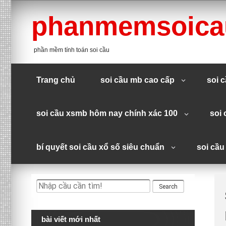
Skip
to
phanmemsoica
content
phần mềm tính toán soi cầu
Trang chủ
soi cầu mb cao cấp
soi 
soi cầu xsmb hôm nay chính xác 100
soi 
bí quyết soi cầu xổ số siêu chuẩn
soi cầu
Search
bài viết mới nhất