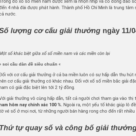
Trong đó xổ số miền nam được xem là nhộn nhịp và có đông đảo số 
đến 4 nhà đài được phát hành. Thành phố Hồ Chí Minh là trung tâm 
cả nước.
Số lượng cơ cấu giải thưởng
ngày 11/0
Một số khác biệt giữa xổ số miền nam và các miền còn lại
»
soi cầu dàn đề siêu chuẩn
«
Đối với cơ cấu giải thưởng ở cả ba miền luôn có sự hấp dẫn thu hút 
nên cơ cấu giải thưởng có khác nhau. Đối với xổ số miền bắc giải đặc 
nam có giải đặc biệt lên tới 2 tỷ đồng.
Với giải thưởng vô cùng hấp dẫn, tất cả người chơi tham gia vào thị
nam hôm nay chính xác 100 %.
Ngoài ra, một yếu tố khác giúp lô đ
tờ vé số ở mọi nơi, từ những người bán hàng rong cho đến rất nhiều
Thứ tự quay số và công bố giải thưởn