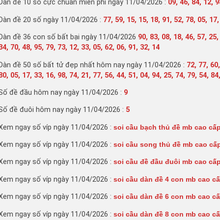
Dàn đề 10 số cực chuẩn miễn phí ngày 11/04/2026 :
09, 46, 84, 12, 9
Dàn đề 20 số ngày 11/04/2026 :
77, 59, 15, 15, 18, 91, 52, 78, 05, 17,
Dàn đề 36 con số bất bại ngày 11/04/2026
90, 83, 08, 18, 46, 57, 25,
34, 70, 48, 95, 79, 73, 12, 33, 05, 62, 06, 91, 32, 14
Dàn đề 50 số bất tử đẹp nhất hôm nay ngày 11/04/2026 :
72, 77, 60,
80, 05, 17, 33, 16, 98, 74, 21, 77, 56, 44, 51, 04, 94, 25, 74, 79, 54, 84
Số đề đầu hôm nay ngày 11/04/2026 :
9
Số đề đuôi hôm nay ngày 11/04/2026 :
5
Xem ngay số víp ngày 11/04/2026 :
soi cầu bạch thủ đề mb cao cấ
Xem ngay số víp ngày 11/04/2026 :
soi cầu song thủ đề mb cao cấ
Xem ngay số víp ngày 11/04/2026 :
soi cầu đề đầu đuôi mb cao cấ
Xem ngay số víp ngày 11/04/2026 :
soi cầu dàn đề 4 con mb cao c
Xem ngay số víp ngày 11/04/2026 :
soi cầu dàn đề 6 con mb cao c
Xem ngay số víp ngày 11/04/2026 :
soi cầu dàn đề 8 con mb cao c