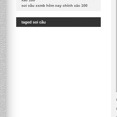
soi cầu xsmb hôm nay chính xác 100
taged soi cầu