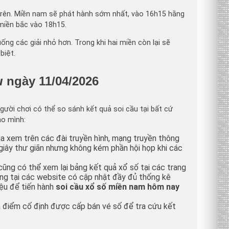
 trên. Miền nam sẽ phát hành sớm nhất, vào 16h15 hằng
 miền bắc vào 18h15.
ống các giải nhỏ hơn. Trong khi hai miền còn lại sẽ
biệt.
u
ngày 11/04/2026
gười chơi có thể so sánh kết quả soi cầu tại bất cứ
ho mình:
a xem trên các đài truyền hình, mạng truyền thông
giây thư giãn nhưng không kém phần hội họp khi các
 cũng có thể xem lại bảng kết quả xổ số tại các trang
ưng tại các website có cập nhật đầy đủ thống kê
ệu để tiến hành
soi cầu
xổ số miền nam hôm nay
ịa điểm cố định được cấp bán vé số để tra cứu kết