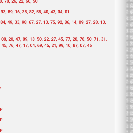
8, 78, 26, 22, 60, 50
 93, 89, 16, 38, 82, 55, 40, 43, 04, 01
 84, 49, 33, 98, 67, 27, 13, 75, 92, 86, 14, 09, 27, 28, 13,
 08, 20, 47, 89, 13, 50, 22, 27, 45, 77, 28, 78, 50, 71, 31,
, 45, 76, 47, 17, 04, 69, 45, 21, 99, 10, 87, 07, 46
p
p
p
ấp
ấp
ấp