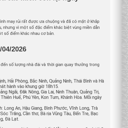
ại hình may rủi rất được ưa chuộng và đã có mặt ở khắp
u, nhưng vì một số đặc điểm khác biệt vùng miền dẫn
một số điểm khác nhau cơ bản.
/04/2026
ẫn đến số lượng nhà đài và thời gian quay thưởng trong
nh, Hải Phòng, Bắc Ninh, Quảng Ninh, Thái Bình và Hà
phát hành vào khung giờ 18h15.
ng Ngãi, Đăk Nông, Gia Lai, Ninh Thuận, Quảng Trị,
 Thiên Huế, Phú Yên, Kon Tum, Khánh Hòa. Mỗi ngày
h: Long An, Hậu Giang, Bình Phước, Vĩnh Long, Trà
 Sóc Trăng, Cần thơ, Bà rịa Vũng Tàu, Bến Tre, Bạc
g, Đà Lạt.