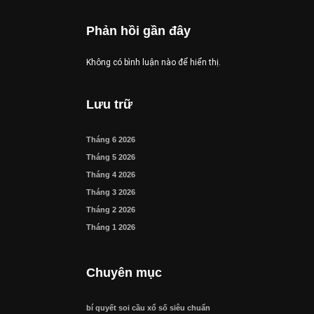
Phản hồi gần đây
Không có bình luận nào để hiển thị.
Lưu trữ
Tháng 6 2026
Tháng 5 2026
Tháng 4 2026
Tháng 3 2026
Tháng 2 2026
Tháng 1 2026
Chuyên mục
bí quyết soi cầu xổ số siêu chuẩn