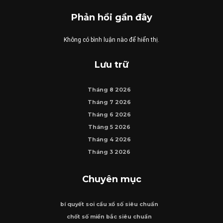
Phản hồi gần đây
Không có bình luận nào để hiển thị.
Lưu trữ
Tháng 8 2026
Tháng 7 2026
Tháng 6 2026
Tháng 5 2026
Tháng 4 2026
Tháng 3 2026
Chuyên mục
bí quyết soi cầu xổ số siêu chuẩn
chốt số miền bắc siêu chuẩn