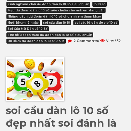
Kinh nghiệm chơi dự đoán dàn lô 10 số siêu chuẩn
lô 10 số
Mẹo dự đoán dàn lô 10 số siêu chuẩn cho anh em đang cần
Những cách dự đoán dàn lô 10 số cho anh em tham khảo
Nuôi khung 2 ngày
soi cầu dàn lô 10
soi cầu lô dàn de vip 10 số
Soi Cầu MB Dàn Lô 10 Số
Tìm hiểu cách thức dự đoán dàn lô 10 số siêu chuẩn
2 Comments/
View 652
Ưu điểm dự đoán dàn lô 10 số đó là
soi cầu dàn lô 10 số
đẹp nhất soi đánh là