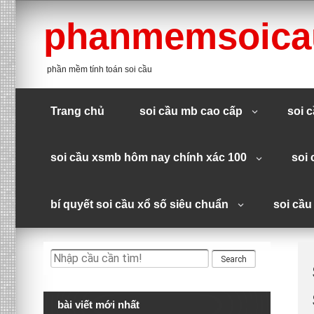
Skip
to
phanmemsoica
content
phần mềm tính toán soi cầu
Trang chủ
soi cầu mb cao cấp
soi 
soi cầu xsmb hôm nay chính xác 100
soi 
bí quyết soi cầu xổ số siêu chuẩn
soi cầu
Search
bài viết mới nhất