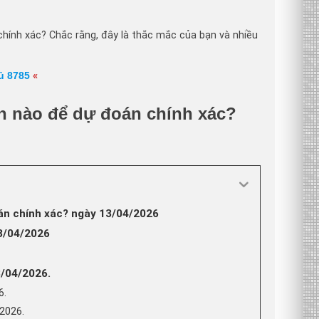
hính xác? Chắc rằng, đây là thắc mắc của bạn và nhiều
ủ 8785
«
h nào để dự đoán chính xác?
án chính xác? ngày 13/04/2026
3/04/2026
3/04/2026.
6.
/2026.