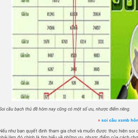
Soi cầu bạch thủ đề hôm nay cũng có một số ưu, nhược điểm riêng.
»
soi cầu xsmb hô
Nếu như bạn quyết định tham gia chơi và muốn được thực hiện soi c
phải làm đó chính là tìm hiểu về những ưu, nhược điểm của cách chơi 