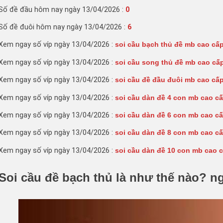
Số đề đầu hôm nay ngày 13/04/2026 :
0
Số đề đuôi hôm nay ngày 13/04/2026 :
6
Xem ngay số víp ngày 13/04/2026 :
soi cầu bạch thủ đề mb cao cấ
Xem ngay số víp ngày 13/04/2026 :
soi cầu song thủ đề mb cao cấ
Xem ngay số víp ngày 13/04/2026 :
soi cầu đề đầu đuôi mb cao cấ
Xem ngay số víp ngày 13/04/2026 :
soi cầu dàn đề 4 con mb cao c
Xem ngay số víp ngày 13/04/2026 :
soi cầu dàn đề 6 con mb cao c
Xem ngay số víp ngày 13/04/2026 :
soi cầu dàn đề 8 con mb cao c
Xem ngay số víp ngày 13/04/2026 :
soi cầu dàn đề 10 con mb cao 
Soi cầu đề bạch thủ là như thế nào? n