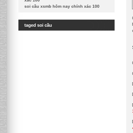
soi cầu xsmb hôm nay chính xác 100
taged soi cầu