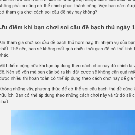
không phải ai cũng có thể chinh phục thành công. Việc bạn nắm đượ
có tham gia chơi cách soi cầu đề này hay không?
Ưu điểm khi bạn chơi soi cầu đề bạch thủ ngày 1
Khi tham gia chơi soi cầu đề bạch thủ hôm nay, thì nhiệm vụ của bạ
nhất. Thế nên, bạn sẽ không mất quá nhiều thời gian để có thể tính
khác.
Một điểm cộng nữa khi bạn áp dụng theo cách chơi này đó chính là 
đề. Nên số vốn mà bạn cần bỏ ra khi đặt cược sẽ không cần quá nhi
được nhiều thì hoàn toàn có thể áp dụng theo cách chơi này để gia 
Không những vậy, phương thức để có thể soi cầu bạch thủ đề cũng kh
hữu ích. Bạn có thể áp dụng theo những cách chơi này và từ đó sẽ
nhất.