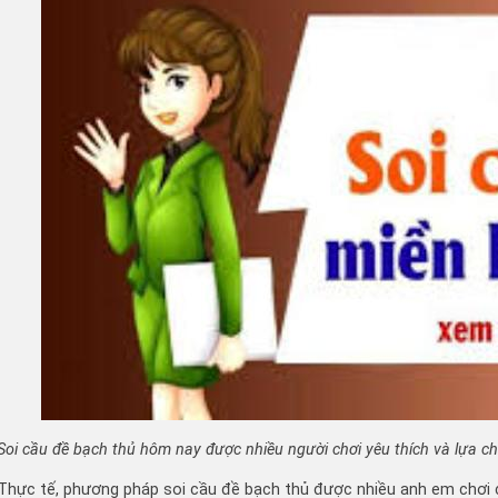
Soi cầu đề bạch thủ hôm nay được nhiều người chơi yêu thích và lựa c
Thực tế, phương pháp soi cầu đề bạch thủ được nhiều anh em chơi cá