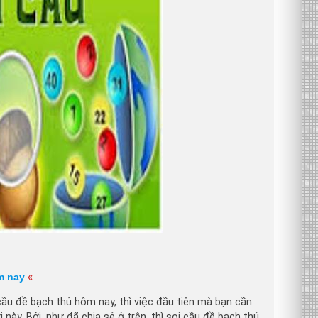
m nay
«
ầu đề bạch thủ hôm nay, thì việc đầu tiên mà bạn cần
này. Bởi, như đã chia sẻ ở trên, thì soi cầu đề bạch thủ