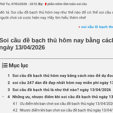
Thứ Tư, 07/01/2026 - 18:51
By:
phần mềm tính toán soi cầu
Mô tả: Soi cầu đề bạch thủ hôm nay như thế nào để có thể soi cầu c
người chơi cá cược hiện nay. Hãy tìm hiểu thêm nhé!
»
soi cầu lô bạch th
Soi cầu đề bạch thủ hôm nay bằng các
ngày 13/04/2026
Mục lục
Soi cầu đề bạch thủ hôm nay bằng cách nào để dự đo
soi cầu 247 dàn đề đẹp nhất hôm nay miễn phí ngày 1
Soi cầu đề bạch thủ là như thế nào? ngày 13/04/2026
Những ưu, nhược điểm khi soi cầu đề bạch thủ ngày 1
Ưu điểm khi bạn chơi soi cầu đề bạch thủ ngày 13/04/202
Nhược điểm khi bạn chơi soi cầu đề bạch thủ ngày 13/04