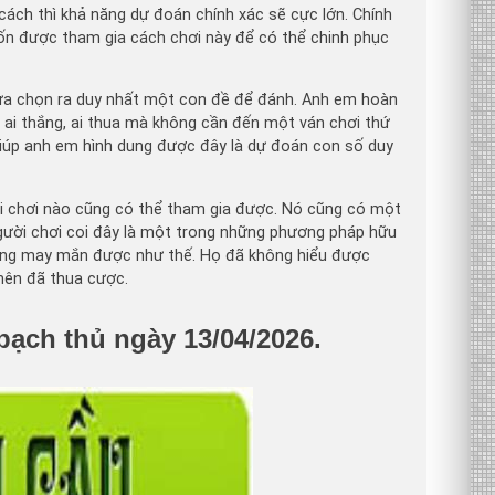
ách thì khả năng dự đoán chính xác sẽ cực lớn. Chính
uốn được tham gia cách chơi này để có thể chinh phục
lựa chọn ra duy nhất một con đề để đánh. Anh em hoàn
h ai thắng, ai thua mà không cần đến một ván chơi thứ
 giúp anh em hình dung được đây là dự đoán con số duy
ười chơi nào cũng có thể tham gia được. Nó cũng có một
người chơi coi đây là một trong những phương pháp hữu
không may mắn được như thế. Họ đã không hiểu được
nên đã thua cược.
bạch thủ ngày 13/04/2026.