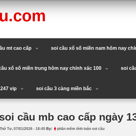
u.com
cầu mt cao cấp
soi cầu xổ số miền nam hôm nay chí
cầu xổ số miền trung hôm nay chính xác 100
soi cầ
 247 vip
soi cầu 3 càng miền bắc
soi cầu mb cao cấp ngày 1
Thứ Tư, 07/01/2026 - 18:45
By:
phần mềm tính toán soi cầu