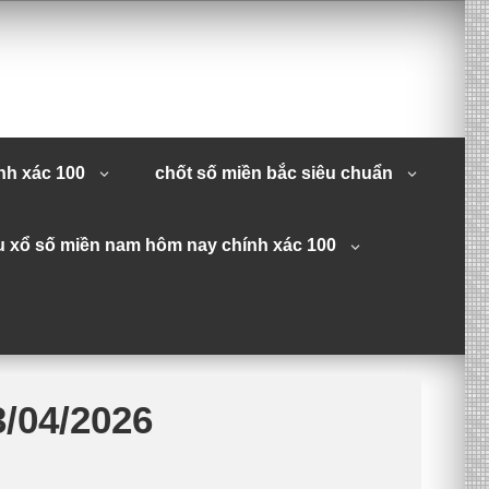
nh xác 100
chốt số miền bắc siêu chuẩn
u xổ số miền nam hôm nay chính xác 100
3/04/2026