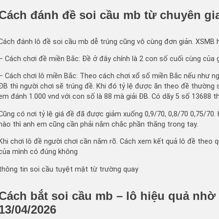
Cách đánh đề soi cầu mb từ chuyên gia
Cách đánh lô đề soi cầu mb dễ trúng cũng vô cùng đơn giản. XSMB hà
– Cách chơi đề miền Bắc: Đề ở đây chính là 2 con số cuối cùng của
– Cách chơi lô miền Bắc: Theo cách chơi xổ số miền Bắc nếu như ngư
ĐB thì người chơi sẽ trúng đề. Khi đó tỷ lệ được ăn theo đề thường s
em đánh 1.000 vnd với con số là 88 mà giải ĐB. Có dãy 5 số 13688 t
Cũng có nơi tỷ lệ giá đề đã được giảm xuống 0,9/70, 0,8/70 0,75/70.
nào thì anh em cũng cần phải nắm chắc phần thắng trong tay.
Khi chơi lô đề người chơi cần nắm rõ. Cách xem kết quả lô đề theo q
của mình có đúng không
thông tin soi cầu tuyệt mật từ trường quay
Cách bắt soi cầu mb – lô hiệu quả nhờ 
13/04/2026