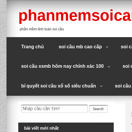
Skip
to
phanmemsoica
content
phần mềm tính toán soi cầu
Trang chủ
soi cầu mb cao cấp
soi 
soi cầu xsmb hôm nay chính xác 100
soi 
bí quyết soi cầu xổ số siêu chuẩn
soi cầu
Search
bài viết mới nhất