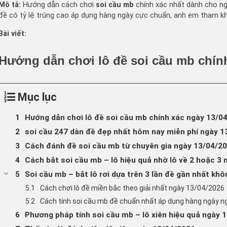
Mô tả:
Hướng dẫn cách chơi
soi cầu mb
chính xác nhất dành cho ng
đề có tỷ lệ trúng cao áp dụng hàng ngày cực chuẩn, anh em tham k
Bài viết:
Hướng dẫn chơi lô đề soi cầu mb chính
Mục lục
Hướng dẫn chơi lô đề soi cầu mb chính xác ngày 13/0
soi cầu 247 dàn đề đẹp nhất hôm nay miễn phí ngày 1
Cách đánh đề soi cầu mb từ chuyên gia ngày 13/04/2
Cách bắt soi cầu mb – lô hiệu quả nhờ lô về 2 hoặc 3
Soi cầu mb – bắt lô rơi dựa trên 3 lần đề gần nhất khô
Cách chơi lô đề miền bắc theo giải nhất ngày 13/04/2026
Cách tính soi cầu mb đề chuẩn nhất áp dụng hàng ngày 
Phương pháp tính soi cầu mb – lô xiên hiệu quả ngày 