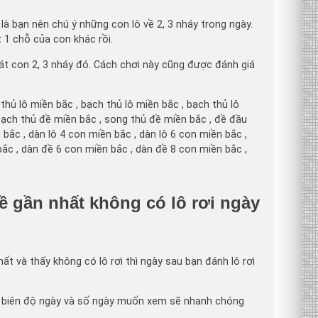
là bạn nên chú ý những con lô về 2, 3 nháy trong ngày.
 1 chỗ của con khác rồi.
át con 2, 3 nháy đó. Cách chơi này cũng được đánh giá
thủ lô miền bắc , bạch thủ lô miền bắc , bạch thủ lô
 bạch thủ đề miền bắc , song thủ đề miền bắc , đề đầu
n bắc , dàn lô 4 con miền bắc , dàn lô 6 con miền bắc ,
bắc , dàn đề 6 con miền bắc , dàn đề 8 con miền bắc ,
đề gần nhất không có lô rơi ngày
ất và thấy không có lô rơi thì ngày sau bạn đánh lô rơi
ọn biên độ ngày và số ngày muốn xem sẽ nhanh chóng