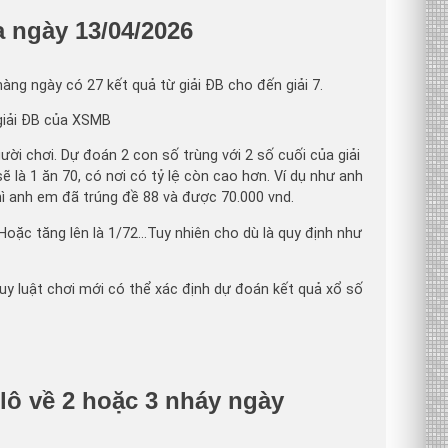
 ngày 13/04/2026
ng ngày có 27 kết quả từ giải ĐB cho đến giải 7.
 giải ĐB của XSMB
ời chơi. Dự đoán 2 con số trùng với 2 số cuối của giải
ẽ là 1 ăn 70, có nơi có tỷ lệ còn cao hơn. Ví dụ như anh
hì anh em đã trúng đề 88 và được 70.000 vnd.
 Hoặc tăng lên là 1/72…Tuy nhiên cho dù là quy định như
uy luật chơi mới có thể xác định dự đoán kết quả xổ số
lô về 2 hoặc 3 nháy ngày