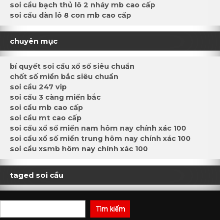
soi cầu bạch thủ lô 2 nháy mb cao cấp
soi cầu dàn lô 8 con mb cao cấp
chuyên mục
bí quyết soi cầu xổ số siêu chuẩn
chốt số miền bắc siêu chuẩn
soi cầu 247 vip
soi cầu 3 càng miền bắc
soi cầu mb cao cấp
soi cầu mt cao cấp
soi cầu xổ số miền nam hôm nay chính xác 100
soi cầu xổ số miền trung hôm nay chính xác 100
soi cầu xsmb hôm nay chính xác 100
taged soi cầu
Tìm kiếm