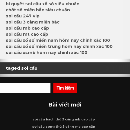
bí quyết soi cầu xổ số siêu chuẩn
chốt số miền bắc siêu chuẩn
soi cầu 247 vip
soi cầu 3 càng miền bắc
soi cầu mb cao cấp
soi cầu mt cao cấp
soi cầu xổ số miền nam hôm nay chính xác 100
soi cầu xổ số miền trung hôm nay chính xác 100
soi cầu xsmb hôm nay chính xác 100
taged soi cầu
Tìm kiếm
Bài viết mới
soi cầu bạch thủ 3 càng mb cao cấp
soi cầu song thủ 3 càng mb cao cấp