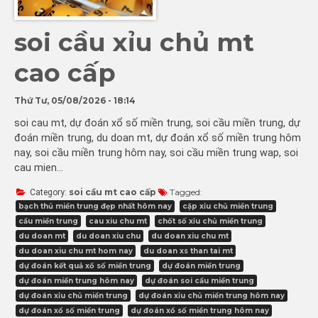
soi cầu xỉu chủ mt
cao cấp
Thứ Tư, 05/08/2026 - 18:14
soi cau mt, dự đoán xổ số miền trung, soi cầu miền trung, dự
đoán miền trung, du doan mt, dự đoán xổ số miền trung hôm
nay, soi cầu miền trung hôm nay, soi cầu miền trung wap, soi
cau mien…
soi cầu mt cao cấp
Tagged:
Category:
bạch thủ miền trung đẹp nhất hôm nay
cặp xỉu chủ miền trung
cầu miền trung
cau xiu chu mt
chốt số xỉu chủ miền trung
du doan mt
du doan xiu chu
du doan xiu chu mt
du doan xiu chu mt hom nay
du doan xs than tai mt
dự đoán kết quả xổ số miền trung
dự đoán miền trung
dự đoán miền trung hôm nay
dự đoán soi cầu miền trung
dự đoán xỉu chủ miền trung
dự đoán xỉu chủ miền trung hôm nay
dự đoán xổ số miền trung
dự đoán xổ số miền trung hôm nay