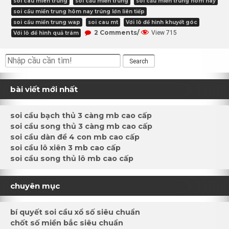
soi cau mien trung
soi cầu miền trung
soi cầu miền trung hôm nay
soi cầu miền trung hôm nay trúng lớn liên tiếp
soi cầu miền trung wap
soi cau mt
Với lô đề hình khuyết góc
2 Comments/
View 715
Với lô đề hình quả trám
Search
bài viết mới nhất
soi cầu bạch thủ 3 càng mb cao cấp
soi cầu song thủ 3 càng mb cao cấp
soi cầu dàn đề 4 con mb cao cấp
soi cầu lô xiên 3 mb cao cấp
soi cầu song thủ lô mb cao cấp
chuyên mục
bí quyết soi cầu xổ số siêu chuẩn
chốt số miền bắc siêu chuẩn