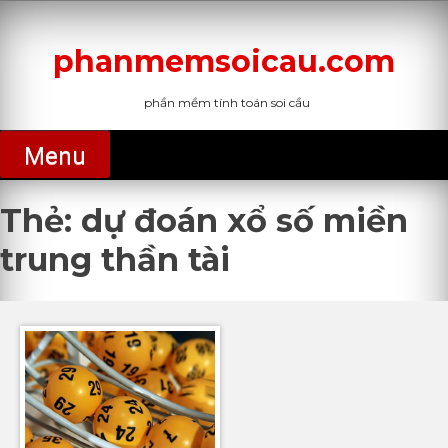
Skip
to
content
phanmemsoicau.com
phần mềm tính toán soi cầu
Menu
Thẻ:
dự đoán xổ số miền
trung thần tài