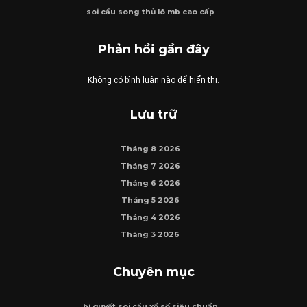
soi cầu song thủ lô mb cao cấp
Phản hồi gần đây
Không có bình luận nào để hiển thị.
Lưu trữ
Tháng 8 2026
Tháng 7 2026
Tháng 6 2026
Tháng 5 2026
Tháng 4 2026
Tháng 3 2026
Chuyên mục
bí quyết soi cầu xổ số siêu chuẩn