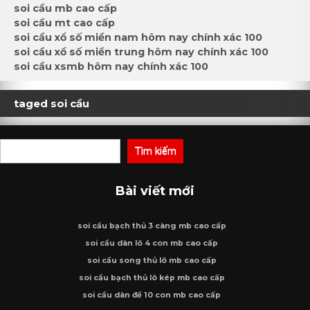
soi cầu mb cao cấp
soi cầu mt cao cấp
soi cầu xổ số miền nam hôm nay chính xác 100
soi cầu xổ số miền trung hôm nay chính xác 100
soi cầu xsmb hôm nay chính xác 100
taged soi cầu
Tìm kiếm
Bài viết mới
soi cầu bạch thủ 3 càng mb cao cấp
soi cầu dàn lô 4 con mb cao cấp
soi cầu song thủ lô mb cao cấp
soi cầu bạch thủ lô kép mb cao cấp
soi cầu dàn đề 10 con mb cao cấp