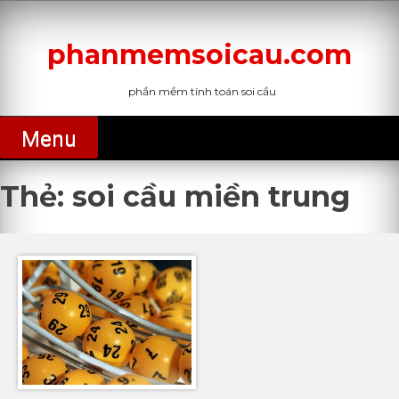
Skip
to
content
phanmemsoicau.com
phần mềm tính toán soi cầu
Menu
Thẻ:
soi cầu miền trung