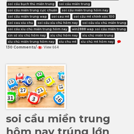
soi cầu bạch thủ miền trung
soi cầu miền trung
soi cầu miền trung cực chuẩn
soi cầu miền trung hôm nay
soi cầu miền trung wap
soi cau mt
soi cầu mt chính xác 100
soi cau xiu chu
soi cầu xỉu chủ hôm nay
soi cầu xỉu chủ miền trung
soi cầu xỉu chủ miền trung hôm nay
win2888 wap soi cầu miền trung
xin số xỉu chủ hôm nay
xỉu chủ hôm nay
xỉu chủ miền trung
xỉu chủ miền trung hôm nay
xiu chu mt
xỉu chủ mt hôm nay
130 Comments/
View 664
soi cầu miền trung
hôm nay trúng lớn