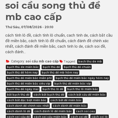
soi cầu song thủ đề
mb cao cấp
Thứ Sáu, 07/08/2026 - 20:10
cách tính lô đề, cách tính lô chuẩn, cach tinh de, cách bắt cầu
đề miền bắc, cách tính lô đề chuẩn, cách đánh đề chính xác
nhất, cách đánh đề miền bắc, cach tinh lo de, cách soi đề,
cách đánh…
soi cầu mb cao cấp
Tagged:
Category:
bach thu de mb
bạch thủ de miền bắc
bạch thủ đề
bạch thủ đề chuẩn
bạch thủ đề hôm nay
bạch thủ đề mb hôm nay
bạch thủ đề miền bắc miễn phí
bạch thủ đề miền bắc ngày hôm nay
bạch thủ đề miền bắc siêu vip
bạch thủ đề miền bắc vip
bạch thủ đề ngày mai
bạch thủ lô đề
bạch thủ lô miền bắc
bắt bạch thủ đề
cách bắt bạch thủ đề
cách bắt cầu đề miền bắc
cách bắt đặc biệt miền bắc
cách bắt đề miền bắc
cách đánh đề chính xác nhất
cách đánh đề miền bắc
cách đánh lô đề
cách đánh lô đề miền bắc
cach soi cau
cách soi cầu đề
cách soi cầu miền bắc
cách soi đề
cách soi lô