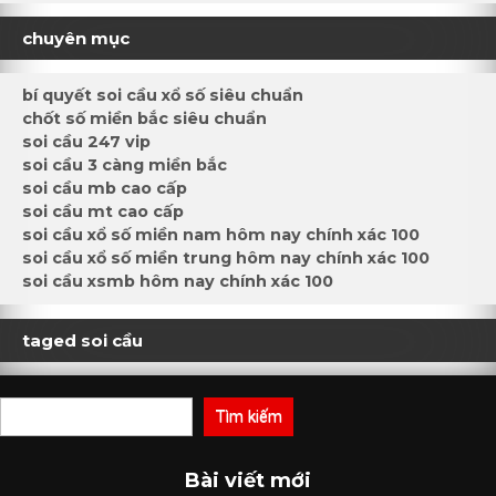
chuyên mục
bí quyết soi cầu xổ số siêu chuẩn
chốt số miền bắc siêu chuẩn
soi cầu 247 vip
soi cầu 3 càng miền bắc
soi cầu mb cao cấp
soi cầu mt cao cấp
soi cầu xổ số miền nam hôm nay chính xác 100
soi cầu xổ số miền trung hôm nay chính xác 100
soi cầu xsmb hôm nay chính xác 100
taged soi cầu
Tìm kiếm
Bài viết mới