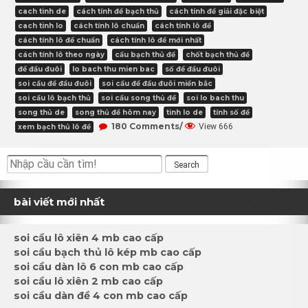
cach tinh de
cách tính đề bạch thủ
cách tính đề giải đặc biệt
cach tinh lo
cách tính lô chuẩn
cách tính lô đề
cách tính lô đề chuẩn
cách tính lô đề mới nhất
cách tính lô theo ngày
cầu bạch thủ đề
chốt bạch thủ đề
đề đầu đuôi
lo bach thu mien bac
số đề đầu đuôi
soi cầu đề đầu đuôi
soi cầu đề đầu đuôi miền bắc
soi cầu lô bạch thủ
soi cầu song thủ đề
soi lo bach thu
song thủ de
song thủ đề hôm nay
tinh lo de
tính số đề
180 Comments/
View 666
xem bạch thủ lô đề
Search
bài viết mới nhất
soi cầu lô xiên 4 mb cao cấp
soi cầu bạch thủ lô kép mb cao cấp
soi cầu dàn lô 6 con mb cao cấp
soi cầu lô xiên 2 mb cao cấp
soi cầu dàn đề 4 con mb cao cấp