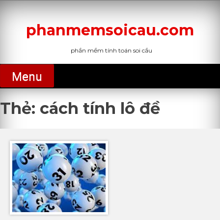
Skip
to
content
phanmemsoicau.com
phần mềm tính toán soi cầu
Menu
Thẻ:
cách tính lô đề