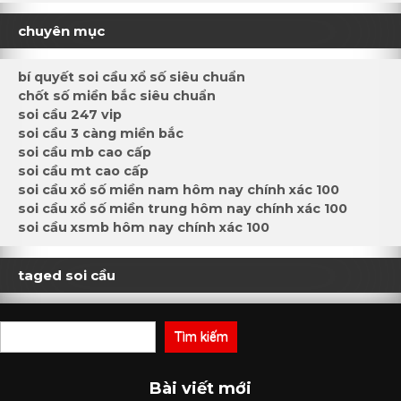
chuyên mục
bí quyết soi cầu xổ số siêu chuẩn
chốt số miền bắc siêu chuẩn
soi cầu 247 vip
soi cầu 3 càng miền bắc
soi cầu mb cao cấp
soi cầu mt cao cấp
soi cầu xổ số miền nam hôm nay chính xác 100
soi cầu xổ số miền trung hôm nay chính xác 100
soi cầu xsmb hôm nay chính xác 100
taged soi cầu
Tìm kiếm
Bài viết mới