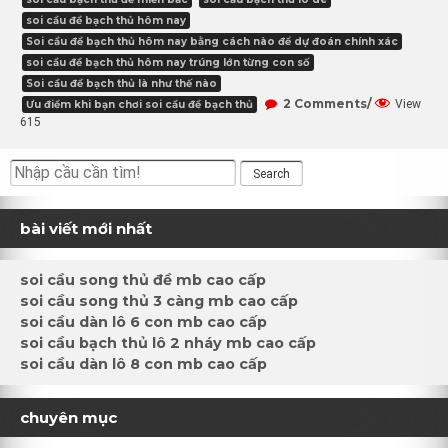
soi cầu đề bạch thủ hôm nay
Soi cầu đề bạch thủ hôm nay bằng cách nào để dự đoán chính xác
soi cầu đề bạch thủ hôm nay trúng lớn từng con số
Soi cầu đề bạch thủ là như thế nào
2 Comments/
View
Ưu điểm khi bạn chơi soi cầu đề bạch thủ
615
Search
bài viết mới nhất
soi cầu song thủ đề mb cao cấp
soi cầu song thủ 3 càng mb cao cấp
soi cầu dàn lô 6 con mb cao cấp
soi cầu bạch thủ lô 2 nháy mb cao cấp
soi cầu dàn lô 8 con mb cao cấp
chuyên mục