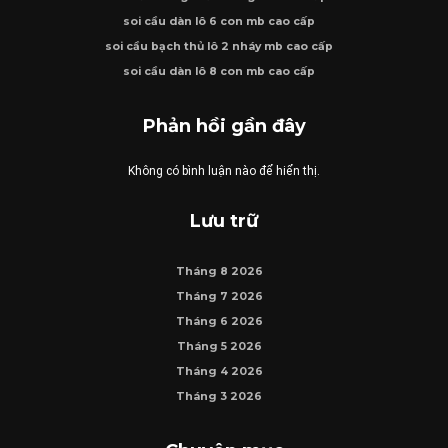
soi cầu dàn lô 6 con mb cao cấp
soi cầu bạch thủ lô 2 nháy mb cao cấp
soi cầu dàn lô 8 con mb cao cấp
Phản hồi gần đây
Không có bình luận nào để hiển thị.
Lưu trữ
Tháng 8 2026
Tháng 7 2026
Tháng 6 2026
Tháng 5 2026
Tháng 4 2026
Tháng 3 2026