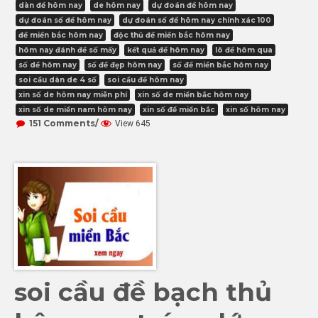
dàn đề hôm nay
de hôm nay
dự đoán đề hôm nay
dự đoán số đề hôm nay
dự đoán số đề hôm nay chính xác 100
đề miền bắc hôm nay
độc thủ đề miền bắc hôm nay
hôm nay đánh đề số mấy
kết quả đề hôm nay
lô đề hôm qua
số dề hôm nay
số đề đẹp hôm nay
số đề miền bắc hôm nay
soi cầu dàn de 4 số
soi cầu đề hôm nay
xin số de hôm nay miễn phí
xin số de miền bắc hôm nay
xin số de miền nam hôm nay
xin số đề miền bắc
xin số hôm nay
151 Comments/
View 645
soi cầu đề bạch thủ