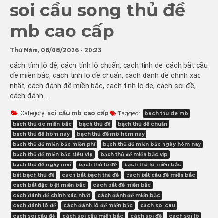
soi cầu song thủ đề
mb cao cấp
Thứ Năm, 06/08/2026 - 20:23
cách tính lô đề, cách tính lô chuẩn, cach tinh de, cách bắt cầu
đề miền bắc, cách tính lô đề chuẩn, cách đánh đề chính xác
nhất, cách đánh đề miền bắc, cach tinh lo de, cách soi đề,
cách đánh…
soi cầu mb cao cấp
Tagged:
Category:
bach thu de mb
bạch thủ de miền bắc
bạch thủ đề
bạch thủ đề chuẩn
bạch thủ đề hôm nay
bạch thủ đề mb hôm nay
bạch thủ đề miền bắc miễn phí
bạch thủ đề miền bắc ngày hôm nay
bạch thủ đề miền bắc siêu vip
bạch thủ đề miền bắc vip
bạch thủ đề ngày mai
bạch thủ lô đề
bạch thủ lô miền bắc
bắt bạch thủ đề
cách bắt bạch thủ đề
cách bắt cầu đề miền bắc
cách bắt đặc biệt miền bắc
cách bắt đề miền bắc
cách đánh đề chính xác nhất
cách đánh đề miền bắc
cách đánh lô đề
cách đánh lô đề miền bắc
cach soi cau
cách soi cầu đề
cách soi cầu miền bắc
cách soi đề
cách soi lô