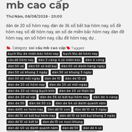
mb cao cấp
Thứ Năm, 06/08/2026 - 20:00
dàn de 20 số hôm nay, dàn de 36 số bất bại hôm nay, số đề
hôm nay, số dề hôm nay, xin số de miền bắc hôm nay, dàn đề
hôm nay, xin số hôm nay, cầu đề hôm nay, dự…
soi cầu mb cao cấp
Tagged:
Category:
bạch thủ de miền bắc hôm nay
bạch thủ đề hôm nay
cầu đề hôm nay
dàn 3 càng 4 số miền bắc
dàn 4 càng
dàn 50 số
dàn 50 số bất bại
dàn 50 số đánh hàng ngày
dàn 50 số khung 2 ngày
dàn 50 số khung 3 ngày
dàn 50 số mỗi ngày
dan de 10
dàn de 10 số
dàn de 20 số hôm nay
dàn de 20 số mỗi ngày
dàn de 20 số rồng bạch kim
dàn de 20 số thần tài
dàn de 20 số vip
dàn de 36 số bất bại hôm nay
dàn de 4 càng
dàn de 50
dàn de 50 co
dàn de 64 số đánh quanh năm
dan de10 so hom nay
dàn đề 10 con
dàn đề 10 số 3 ngày
dàn đề 10 số bất bại hôm nay
dàn đề 10 số bất bại khung 3 ngày
dàn đề 10 số bất tử
dan đe 10 so nuoi khung
dàn đề 40 số đánh quanh năm
dan đề 50
dàn đề 6 số