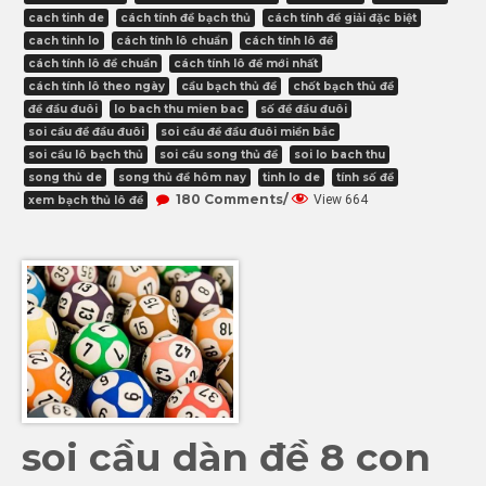
cach tinh de
cách tính đề bạch thủ
cách tính đề giải đặc biệt
cach tinh lo
cách tính lô chuẩn
cách tính lô đề
cách tính lô đề chuẩn
cách tính lô đề mới nhất
cách tính lô theo ngày
cầu bạch thủ đề
chốt bạch thủ đề
đề đầu đuôi
lo bach thu mien bac
số đề đầu đuôi
soi cầu đề đầu đuôi
soi cầu đề đầu đuôi miền bắc
soi cầu lô bạch thủ
soi cầu song thủ đề
soi lo bach thu
song thủ de
song thủ đề hôm nay
tinh lo de
tính số đề
180 Comments/
View 664
xem bạch thủ lô đề
soi cầu dàn đề 8 con