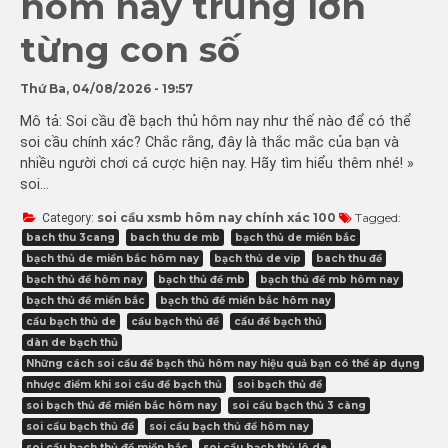
hôm nay trúng lớn
từng con số
Thứ Ba, 04/08/2026 - 19:57
Mô tả: Soi cầu đề bạch thủ hôm nay như thế nào để có thể
soi cầu chính xác? Chắc rằng, đây là thắc mắc của bạn và
nhiều người chơi cá cược hiện nay. Hãy tìm hiểu thêm nhé! »
soi…
soi cầu xsmb hôm nay chính xác 100
Tagged:
Category:
bach thu 3cang
bach thu de mb
bạch thủ de miền bắc
bạch thủ de miền bắc hôm nay
bạch thủ de vip
bach thu đề
bạch thủ đề hôm nay
bạch thủ đề mb
bạch thủ đề mb hôm nay
bạch thủ đề miền bắc
bạch thủ đề miền bắc hôm nay
cầu bạch thủ de
cầu bạch thủ đề
cầu đề bạch thủ
dàn de bạch thủ
Những cách soi cầu đề bạch thủ hôm nay hiệu quả bạn có thể áp dụng
nhược điểm khi soi cầu đề bạch thủ
soi bạch thủ đề
soi bạch thủ đề miền bắc hôm nay
soi cầu bạch thủ 3 càng
soi cầu bạch thủ đề
soi cầu bạch thủ đề hôm nay
soi cầu bạch thủ đề miền bắc
soi cầu bạch thủ lô de