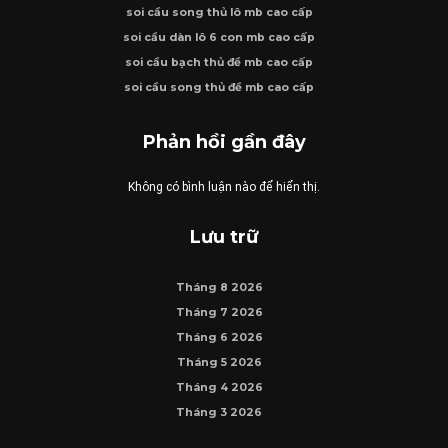
soi cầu song thủ lô mb cao cấp
soi cầu dàn lô 6 con mb cao cấp
soi cầu bạch thủ đề mb cao cấp
soi cầu song thủ đề mb cao cấp
Phản hồi gần đây
Không có bình luận nào để hiển thị.
Lưu trữ
Tháng 8 2026
Tháng 7 2026
Tháng 6 2026
Tháng 5 2026
Tháng 4 2026
Tháng 3 2026