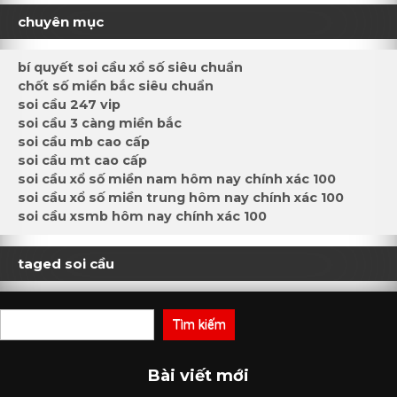
chuyên mục
bí quyết soi cầu xổ số siêu chuẩn
chốt số miền bắc siêu chuẩn
soi cầu 247 vip
soi cầu 3 càng miền bắc
soi cầu mb cao cấp
soi cầu mt cao cấp
soi cầu xổ số miền nam hôm nay chính xác 100
soi cầu xổ số miền trung hôm nay chính xác 100
soi cầu xsmb hôm nay chính xác 100
taged soi cầu
Tìm kiếm
Bài viết mới