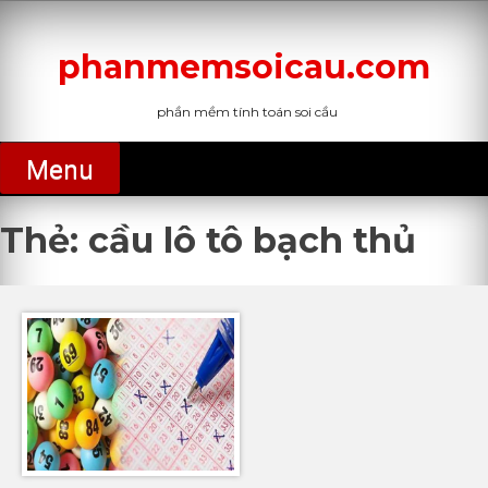
Skip
to
content
phanmemsoicau.com
phần mềm tính toán soi cầu
Menu
Thẻ:
cầu lô tô bạch thủ