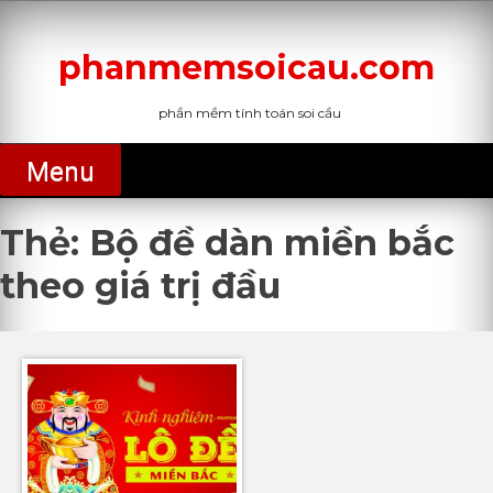
Skip
to
content
phanmemsoicau.com
phần mềm tính toán soi cầu
Menu
Thẻ:
Bộ đề dàn miền bắc
theo giá trị đầu