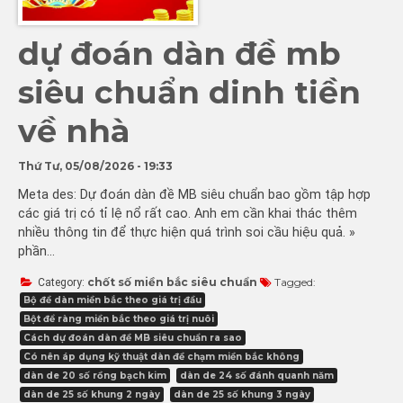
dự đoán dàn đề mb
siêu chuẩn dinh tiền
về nhà
Thứ Tư, 05/08/2026 - 19:33
Meta des: Dự đoán dàn đề MB siêu chuẩn bao gồm tập hợp
các giá trị có tỉ lệ nổ rất cao. Anh em cần khai thác thêm
nhiều thông tin để thực hiện quá trình soi cầu hiệu quả. »
phần…
chốt số miền bắc siêu chuẩn
Tagged:
Category:
Bộ đề dàn miền bắc theo giá trị đầu
Bột để ràng miền bắc theo giá trị nuôi
Cách dự đoán dàn đề MB siêu chuẩn ra sao
Có nên áp dụng kỹ thuật dàn đề chạm miền bắc không
dàn de 20 số rồng bạch kim
dàn de 24 số đánh quanh năm
dàn de 25 số khung 2 ngày
dàn de 25 số khung 3 ngày