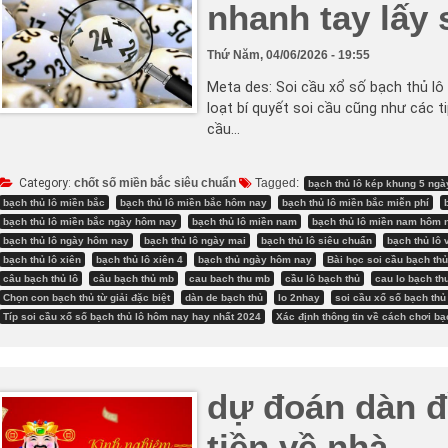
nhanh tay lấy 
Thứ Năm, 04/06/2026 - 19:55
Meta des: Soi cầu xổ số bạch thủ l
loạt bí quyết soi cầu cũng như các 
cầu…
Category:
chốt số miền bắc siêu chuẩn
Tagged:
bạch thủ lô kép khung 5 ngà
bạch thủ lô miền bắc
bạch thủ lô miền bắc hôm nay
bạch thủ lô miền bắc miễn phí
bạch thủ lô miền bắc ngày hôm nay
bạch thủ lô miền nam
bạch thủ lô miền nam hôm 
bạch thủ lô ngày hôm nay
bạch thủ lô ngày mai
bạch thủ lô siêu chuẩn
bạch thủ lô 
bạch thủ lô xiên
bạch thủ lô xiên 4
bạch thủ ngày hôm nay
Bài học soi cầu bạch th
câu bạch thủ lô
câu bạch thủ mb
cau bach thu mb
cầu lô bạch thủ
cau lo bạch th
Chọn con bạch thủ từ giải đặc biệt
dàn de bạch thủ
lo 2nhay
soi cầu xổ số bạch thủ
Típ soi cầu xổ số bạch thủ lô hôm nay hay nhất 2024
Xác định thông tin về cách chơi bạ
dự đoán dàn đ
tiền về nhà