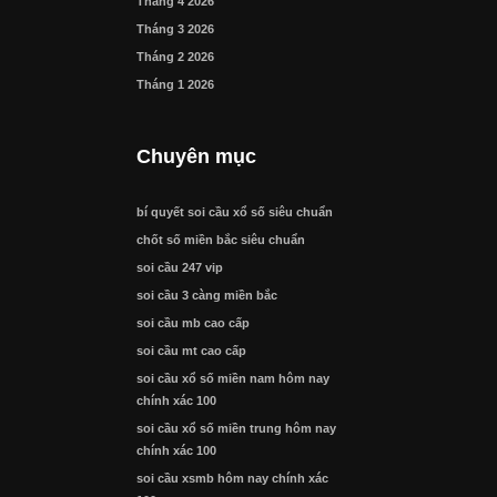
Tháng 4 2026
Tháng 3 2026
Tháng 2 2026
Tháng 1 2026
Chuyên mục
bí quyết soi cầu xổ số siêu chuẩn
chốt số miền bắc siêu chuẩn
soi cầu 247 vip
soi cầu 3 càng miền bắc
soi cầu mb cao cấp
soi cầu mt cao cấp
soi cầu xổ số miền nam hôm nay
chính xác 100
soi cầu xổ số miền trung hôm nay
chính xác 100
soi cầu xsmb hôm nay chính xác