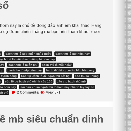
số
ô hôm nay là chủ đề đông đảo anh em khai thác. Hàng
tip dự đoán chiến thắng mà bạn nên tham khảo. » soi
y
bạch thủ lô kép miễn phí 1 ngày
bạch thủ lô mb hôm nay
bạch thủ lô miền bắc miễn phí hôm nay
nay
bạch thủ lô miễn phí
bạch thủ lô mỗi ngày
vip
bạch thủ lô vip hôm nay
bạch thủ lô vip miền bắc hôm nay
ủ thành công
Các típ đánh lô đề bạch thủ bất bại
cao thu lo khung
u
cầu lô de bạch thủ chính xác 100
cầu vip bạch thủ mb
 lô hôm nay
soi cầu xổ số bạch thủ lô hôm nay nhanh tay lấy số
2 Comments/
View 571
ch thủ
ề mb siêu chuẩn dinh