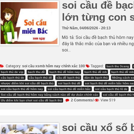
soi cầu đề bạ
lớn từng con 
Thứ Năm, 04/06/2026 - 20:13
Mô tả: Soi cầu đề bạch thủ hôm nay 
đây là thắc mắc của bạn và nhiều ng
soi…
Category:
soi cầu xsmb hôm nay chính xác 100
Tagged:
bach thu 3cang
bạch thủ de vip
bach thu đề
bạch thủ đề hôm nay
bạch thủ đề mb
bạch thủ đề m
cầu bạch thủ de
cầu bạch thủ đề
cầu đề bạch thủ
dàn de bạch thủ
Những cách soi
nhược điểm khi soi cầu đề bạch thủ
soi bạch thủ đề
soi bạch thủ đề miền bắc hôm na
soi cầu bạch thủ đề hôm nay
soi cầu bạch thủ đề miền bắc
soi cầu bạch thủ lô de
s
Soi cầu đề bạch thủ hôm nay bằng cách nào để dự đoán chính xác
soi cầu đề bạch thủ 
2 Comments/
View 519
Ưu điểm khi bạn chơi soi cầu đề bạch thủ
soi cầu xổ số 