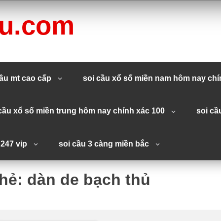
u.com
cầu mt cao cấp
soi cầu xổ số miền nam hôm nay chí
cầu xổ số miền trung hôm nay chính xác 100
soi cầ
 247 vip
soi cầu 3 càng miền bắc
hẻ:
dàn de bạch thủ