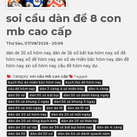
soi cầu dàn đề 8 con
mb cao cấp
Thứ Sáu, 07/08/2026 - 20:06
dàn de 20 số hôm nay, dàn de 36 số bất bại hôm nay, số đề
hôm nay, số dề hôm nay, xin số de miền bắc hôm nay, dàn đề
hôm nay, xin số hôm nay, cầu đề hôm nay, dự…
soi cầu mb cao cấp
Tagged:
Category:
bạch thủ de miền bắc hôm nay
bạch thủ đề hôm nay
cầu đề hôm nay
dàn 3 càng 4 số miền bắc
dàn 4 càng
dàn 50 số
dàn 50 số bất bại
dàn 50 số đánh hàng ngày
dàn 50 số khung 2 ngày
dàn 50 số khung 3 ngày
dàn 50 số mỗi ngày
dan de 10
dàn de 10 số
dàn de 20 số hôm nay
dàn de 20 số mỗi ngày
dàn de 20 số rồng bạch kim
dàn de 20 số thần tài
dàn de 20 số vip
dàn de 36 số bất bại hôm nay
dàn de 4 càng
dàn de 50
dàn de 50 co
dàn de 64 số đánh quanh năm