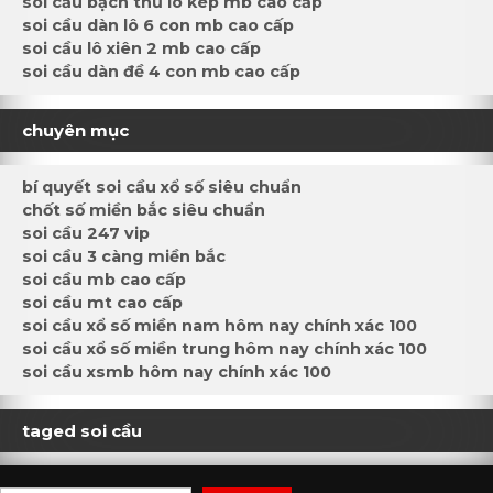
soi cầu bạch thủ lô kép mb cao cấp
soi cầu dàn lô 6 con mb cao cấp
soi cầu lô xiên 2 mb cao cấp
soi cầu dàn đề 4 con mb cao cấp
chuyên mục
bí quyết soi cầu xổ số siêu chuẩn
chốt số miền bắc siêu chuẩn
soi cầu 247 vip
soi cầu 3 càng miền bắc
soi cầu mb cao cấp
soi cầu mt cao cấp
soi cầu xổ số miền nam hôm nay chính xác 100
soi cầu xổ số miền trung hôm nay chính xác 100
soi cầu xsmb hôm nay chính xác 100
taged soi cầu