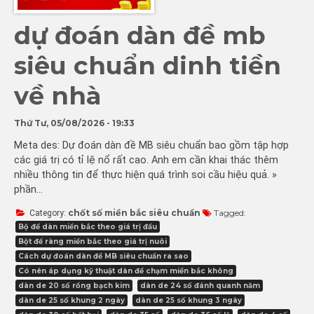
dự đoán dàn đề mb
siêu chuẩn dinh tiền
về nhà
Thứ Tư, 05/08/2026 - 19:33
Meta des: Dự đoán dàn đề MB siêu chuẩn bao gồm tập hợp
các giá trị có tỉ lệ nổ rất cao. Anh em cần khai thác thêm
nhiều thông tin để thực hiện quá trình soi cầu hiệu quả. »
phần…
chốt số miền bắc siêu chuẩn
Tagged:
Category:
Bộ đề dàn miền bắc theo giá trị đầu
Bột để ràng miền bắc theo giá trị nuôi
Cách dự đoán dàn đề MB siêu chuẩn ra sao
Có nên áp dụng kỹ thuật dàn đề chạm miền bắc không
dàn de 20 số rồng bạch kim
dàn de 24 số đánh quanh năm
dàn de 25 số khung 2 ngày
dàn de 25 số khung 3 ngày