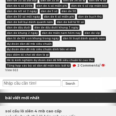
dàn de 30 số bất bại
dàn de 35 số
dàn de 36 số lệ
dàn de 4 số
dàn de 4 số 200k
dàn de 4 số miễn phí
dàn de 4 số vip miền bắc
dàn de 40 số 2 ngày
dàn de 5 số
dàn de 50
dàn de 50 số mỗi ngày
dàn de 6 số miễn phí
dàn de bạch thủ
dàn de bất bại đánh quanh năm
dàn de bất tử 10 số
dàn de đầu đuôi
dàn de đầu đuôi khung 3 ngày
dàn de khung 2 ngày
dàn de miền nam hôm nay
dàn de vip
dàn lô de 50 con khung trong ngày
dàn lô trượt đánh quanh năm
dự đoán dàn đề mb siêu chuẩn
dự đoán dàn đề mb siêu chuẩn dinh tiền về nhà
Đặc điểm lối chơi đề dàn là gì
Hé lộ kinh nghiệm dự đoán dàn đề MB siêu chuẩn từ cao thủ
2 Comments/
Tổng hợp các bộ số dàn đề miền bắc bất tử
View 663
Search
bài viết mới nhất
soi cầu lô xiên 4 mb cao cấp