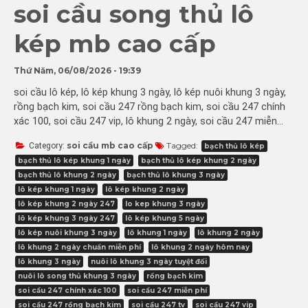
soi cầu song thủ lô
kép mb cao cấp
Thứ Năm, 06/08/2026 - 19:39
soi cầu lô kép, lô kép khung 3 ngày, lô kép nuôi khung 3 ngày,
rồng bạch kim, soi cầu 247 rồng bạch kim, soi cầu 247 chính
xác 100, soi cầu 247 vip, lô khung 2 ngày, soi cầu 247 miễn…
soi cầu mb cao cấp
Tagged:
Category:
bạch thủ lô kép
bạch thủ lô kép khung 1 ngày
bạch thủ lô kép khung 2 ngày
bạch thủ lô khung 2 ngày
bạch thủ lô khung 3 ngày
lô kép khung 1 ngày
lô kép khung 2 ngày
lô kép khung 2 ngày 247
lo kep khung 3 ngày
lô kép khung 3 ngày 247
lô kép khung 5 ngày
lô kép nuôi khung 3 ngày
lô khung 1 ngày
lô khung 2 ngày
lô khung 2 ngày chuẩn miễn phí
lô khung 2 ngày hôm nay
lô khung 3 ngày
nuôi lô khung 3 ngày tuyệt đối
nuôi lô song thủ khung 3 ngày
rồng bạch kim
soi cầu 247 chính xác 100
soi cầu 247 miễn phí
soi cầu 247 rồng bạch kim
soi cầu 247 tv
soi cầu 247 vip