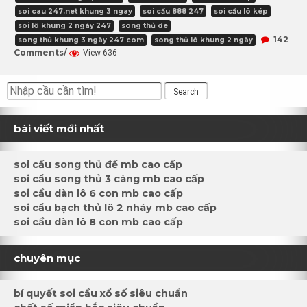
soi cau 247.net khung 3 ngay
soi cầu 888 247
soi cầu lô kép
soi lô khung 2 ngày 247
song thủ de
142
song thủ khung 3 ngày 247 com
song thủ lô khung 2 ngày
Comments/
View 636
Search
bài viết mới nhất
soi cầu song thủ đề mb cao cấp
soi cầu song thủ 3 càng mb cao cấp
soi cầu dàn lô 6 con mb cao cấp
soi cầu bạch thủ lô 2 nháy mb cao cấp
soi cầu dàn lô 8 con mb cao cấp
chuyên mục
bí quyết soi cầu xổ số siêu chuẩn