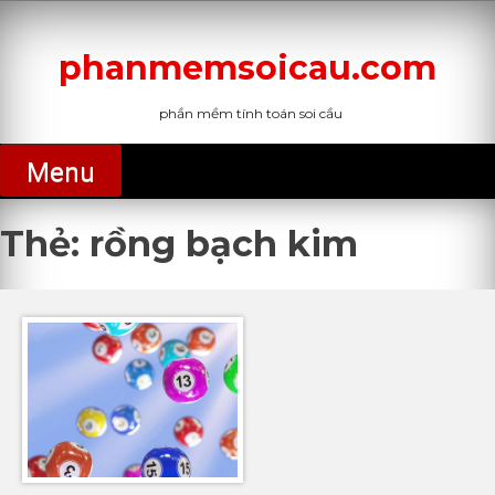
Skip
to
content
phanmemsoicau.com
phần mềm tính toán soi cầu
Menu
Thẻ:
rồng bạch kim