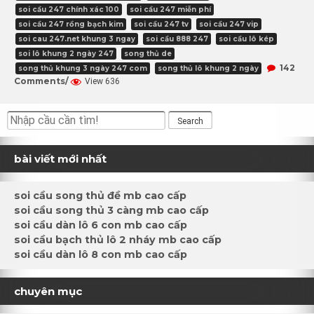
soi cầu 247 chính xác 100
soi cầu 247 miễn phí
soi cầu 247 rồng bạch kim
soi cầu 247 tv
soi cầu 247 vip
soi cau 247.net khung 3 ngay
soi cầu 888 247
soi cầu lô kép
soi lô khung 2 ngày 247
song thủ de
142
song thủ khung 3 ngày 247 com
song thủ lô khung 2 ngày
Comments/
View 636
Search
bài viết mới nhất
soi cầu song thủ đề mb cao cấp
soi cầu song thủ 3 càng mb cao cấp
soi cầu dàn lô 6 con mb cao cấp
soi cầu bạch thủ lô 2 nháy mb cao cấp
soi cầu dàn lô 8 con mb cao cấp
chuyên mục