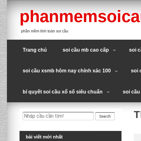
Skip
to
phanmemsoica
content
phần mềm tính toán soi cầu
Trang chủ
soi cầu mb cao cấp
soi 
soi cầu xsmb hôm nay chính xác 100
soi 
bí quyết soi cầu xổ số siêu chuẩn
soi cầu
T
Search
bài viết mới nhất