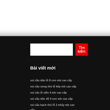
Tìm
kiếm
Bài viết mới
soi cầu dàn lô 8 con mb cao cấp
soi cầu song thủ lô kép mb cao cấp
soi cầu lô xiên 4 mb cao cấp
soi cầu dàn đề 4 con mb cao cấp
soi cầu bạch thủ lô 2 nháy mb cao
cấp